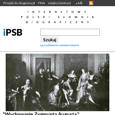
A
Przejdź do: biogramy.pl
FINA
zwiększ kontrast
A
A
wyszukiwanie zaawansowane
"Wychowanie Zygmunta Augusta."