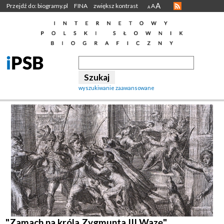
A
Przejdź do: biogramy.pl
FINA
zwiększ kontrast
A
A
wyszukiwanie zaawansowane
"Zamach na króla Zygmunta III Wazę".