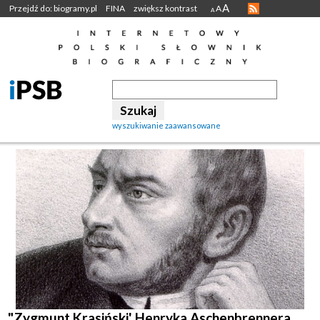
A
Przejdź do: biogramy.pl
FINA
zwiększ kontrast
A
A
wyszukiwanie zaawansowane
"Zygmunt Krasiński' Henryka Aschenbrennera.