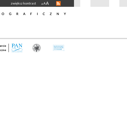
A
zwiększ kontrast
A
A
rcie
czne