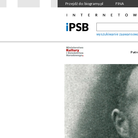
Przejdź do: biogramy.pl
FINA
wyszukiwanie zaawansow
Patr