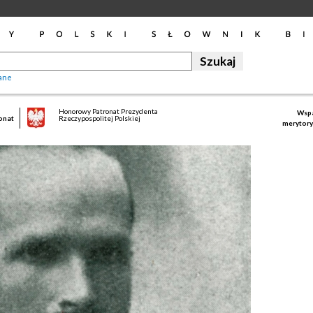
ane
Honorowy Patronat Prezydenta
Wspa
onat
Rzeczypospolitej Polskiej
merytory