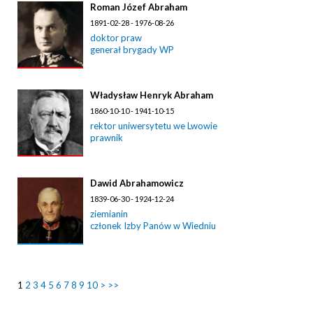
Roman Józef Abraham
1891-02-28 - 1976-08-26
doktor praw
generał brygady WP
Władysław Henryk Abraham
1860-10-10 - 1941-10-15
rektor uniwersytetu we Lwowie
prawnik
Dawid Abrahamowicz
1839-06-30 - 1924-12-24
ziemianin
członek Izby Panów w Wiedniu
1
2
3
4
5
6
7
8
9
10
>
>>