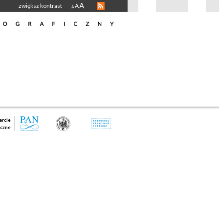
A
zwiększ kontrast
A
A
rcie
czne