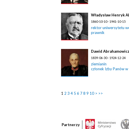
Władysław Henryk A
1860-10-10 - 1941-10-15
rektor uniwersytetu w
prawnik
Dawid Abrahamowic
1839-06-30 - 1924-12-24
ziemianin
członek Izby Panów w
1
2
3
4
5
6
7
8
9
10
>
>>
Partnerzy