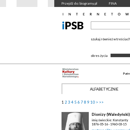
Przejdź do: biogramy.pl
FINA
szukaj również w treściac
okres życia
Patr
ALFABETYCZNIE
1
2
3
4
5
6
7
8
9
10
>
>>
Dionizy (Waledyński)
imię świeckie: Konstanty
1876-05-16 - 1960-03-15