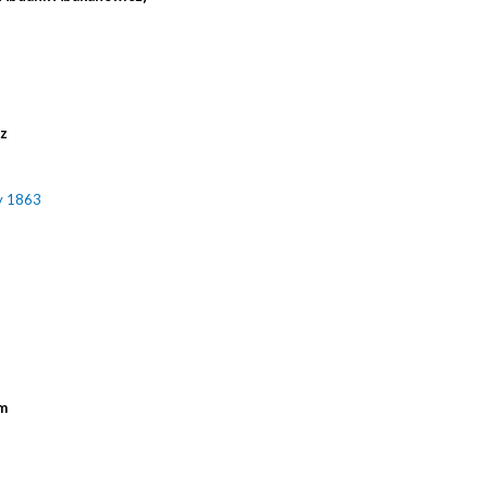
cz
y 1863
m