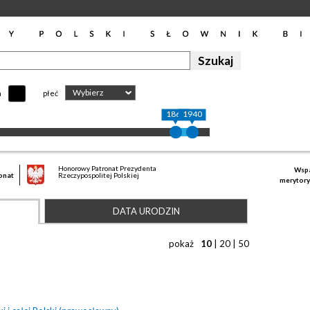
Wybierz
h
płeć
1863
1940
Honorowy Patronat Prezydenta
Wspa
onat
Rzeczypospolitej Polskiej
merytory
DATA URODZIN
pokaż
10
|
20
|
50