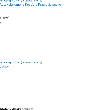
 i całej Polski (prawosławny)
 Autokefalicznego Kościoła Prawosławnego
ojtyła)
eń
 i całej Polski (prawosławny)
Moskwy
(Abdank Abakanowicz)