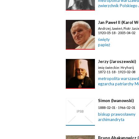
metropolita warszawski
zwierzchnik Polskiego
Jan Paweł II (Karol W
Andrzej Jawień, Piotr Jasi
1920-05-18 - 2005-04-02
święty
papież
Jerzy (Jaroszewski)
imię świeckie: Hryhorij
1872-11-18 - 1923-02-08
metropolita warszawski
egzarcha patriarchy 
Simon (Iwanowski)
1888-02-01 - 1966-02-01
biskup prawosławny
archimandryta
Bruno Abakanowicz 