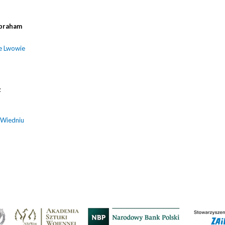
braham
e Lwowie
z
 Wiedniu