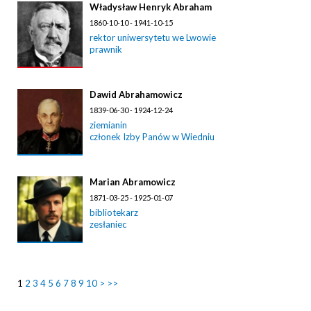
Władysław Henryk Abraham
1860-10-10 - 1941-10-15
rektor uniwersytetu we Lwowie
prawnik
Dawid Abrahamowicz
1839-06-30 - 1924-12-24
ziemianin
członek Izby Panów w Wiedniu
Marian Abramowicz
1871-03-25 - 1925-01-07
bibliotekarz
zesłaniec
1
2
3
4
5
6
7
8
9
10
>
>>