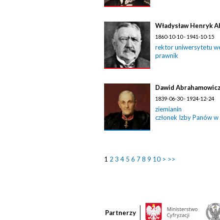
Władysław Henryk A
1860-10-10 - 1941-10-15
rektor uniwersytetu w
prawnik
Dawid Abrahamowic
1839-06-30 - 1924-12-24
ziemianin
członek Izby Panów w
1
2
3
4
5
6
7
8
9
10
>
>>
Partnerzy