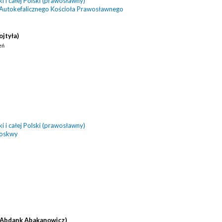
 i całej Polski (prawosławny)
 Autokefalicznego Kościoła Prawosławnego
ojtyła)
eń
 i całej Polski (prawosławny)
Moskwy
(Abdank Abakanowicz)