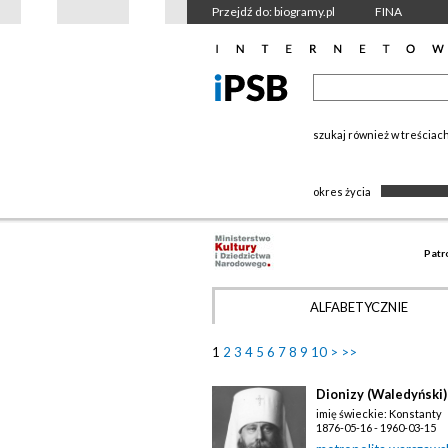
Przejdź do: biogramy.pl
FINA
szukaj również w treściac
okres życia
Patr
ALFABETYCZNIE
1
2
3
4
5
6
7
8
9
10
>
>>
Dionizy (Waledyński)
imię świeckie: Konstanty
1876-05-16 - 1960-03-15