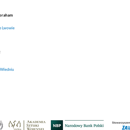
braham
e Lwowie
z
 Wiedniu