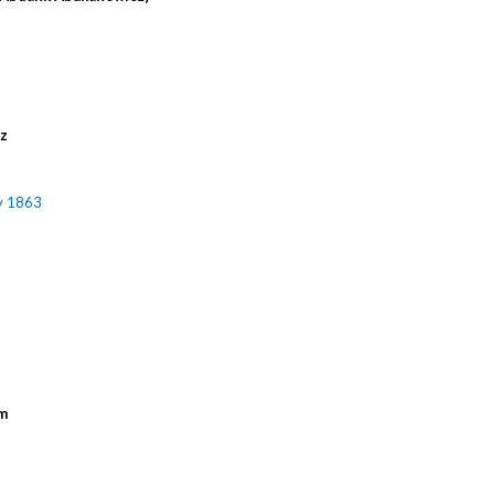
cz
y 1863
m