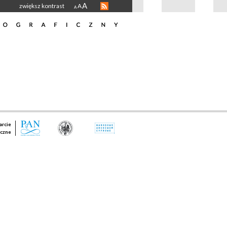
A
zwiększ kontrast
A
A
rcie
czne