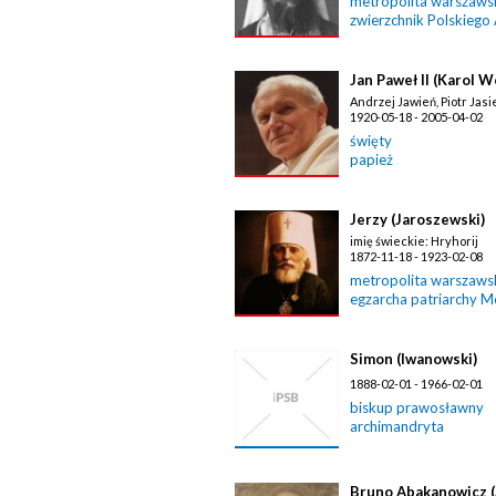
metropolita warszawski
zwierzchnik Polskiego
Jan Paweł II (Karol W
Andrzej Jawień, Piotr Jasi
1920-05-18 - 2005-04-02
święty
papież
Jerzy (Jaroszewski)
imię świeckie: Hryhorij
1872-11-18 - 1923-02-08
metropolita warszawski
egzarcha patriarchy 
Simon (Iwanowski)
1888-02-01 - 1966-02-01
biskup prawosławny
archimandryta
Bruno Abakanowicz 