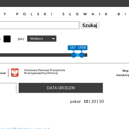
Wybierz
h
płeć
1870
1958
Honorowy Patronat Prezydenta
Wspa
onat
Rzeczypospolitej Polskiej
merytory
DATA URODZIN
pokaż
10
|
20
|
50