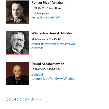
Roman Józef Abraham
1891-02-28 - 1976-08-26
doktor praw
generał brygady WP
Władysław Henryk Abraham
1860-10-10 - 1941-10-15
rektor uniwersytetu we Lwowie
prawnik
Dawid Abrahamowicz
1839-06-30 - 1924-12-24
ziemianin
członek Izby Panów w Wiedniu
1
2
3
4
5
6
7
8
9
10
>
>>