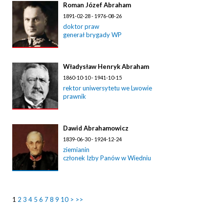
Roman Józef Abraham
1891-02-28 - 1976-08-26
doktor praw
generał brygady WP
Władysław Henryk Abraham
1860-10-10 - 1941-10-15
rektor uniwersytetu we Lwowie
prawnik
Dawid Abrahamowicz
1839-06-30 - 1924-12-24
ziemianin
członek Izby Panów w Wiedniu
1
2
3
4
5
6
7
8
9
10
>
>>