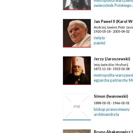
metropolita warszawski
zwierzchnik Polskiego
Jan Paweł II (Karol W
Andrzej Jawień, Piotr Jasi
1920-05-18 - 2005-04-02
święty
papież
Jerzy (Jaroszewski)
imię świeckie: Hryhorij
1872-11-18 - 1923-02-08
metropolita warszawski
egzarcha patriarchy 
Simon (Iwanowski)
1888-02-01 - 1966-02-01
biskup prawosławny
archimandryta
Bruno Abakanowicz 