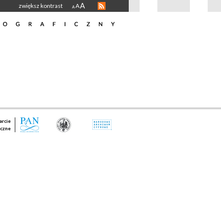
A
zwiększ kontrast
A
A
rcie
czne