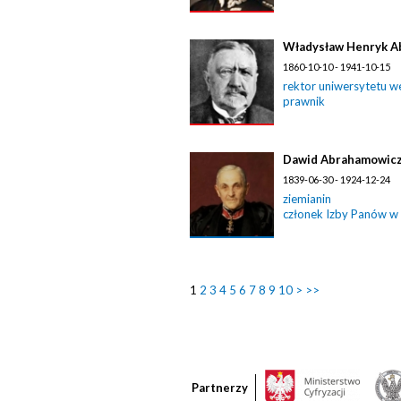
Władysław Henryk A
1860-10-10 - 1941-10-15
rektor uniwersytetu w
prawnik
Dawid Abrahamowic
1839-06-30 - 1924-12-24
ziemianin
członek Izby Panów w
1
2
3
4
5
6
7
8
9
10
>
>>
Partnerzy