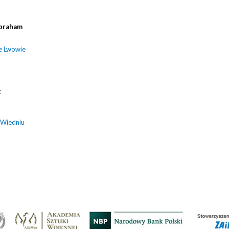
braham
e Lwowie
z
 Wiedniu