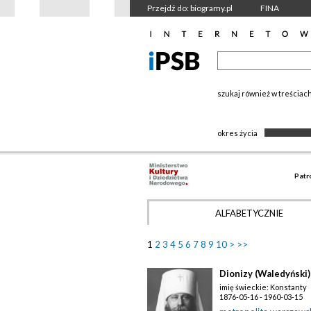
Przejdź do: biogramy.pl
FINA
szukaj również w treściac
okres życia
Patr
ALFABETYCZNIE
1
2
3
4
5
6
7
8
9
10
>
>>
Dionizy (Waledyński)
imię świeckie: Konstanty
1876-05-16 - 1960-03-15