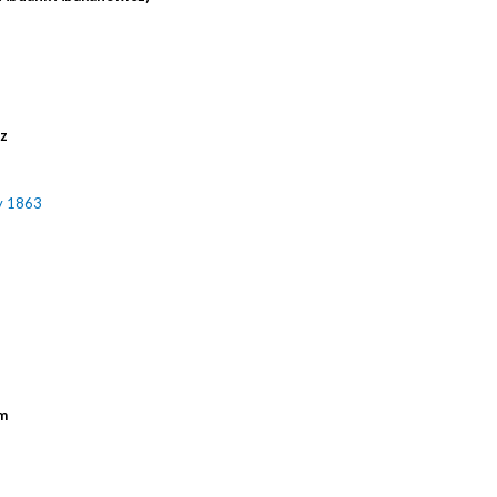
cz
y 1863
m