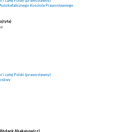
 i całej Polski (prawosławny)
 Autokefalicznego Kościoła Prawosławnego
ojtyła)
eń
 i całej Polski (prawosławny)
Moskwy
(Abdank Abakanowicz)