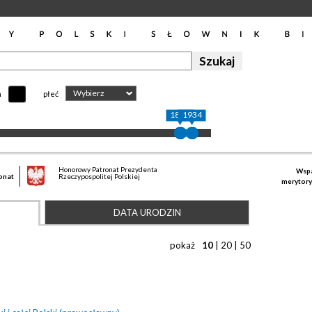
Wybierz
h
płeć
1878
1934
Honorowy Patronat Prezydenta
Wspa
onat
Rzeczypospolitej Polskiej
merytory
DATA URODZIN
pokaż
10
|
20
|
50