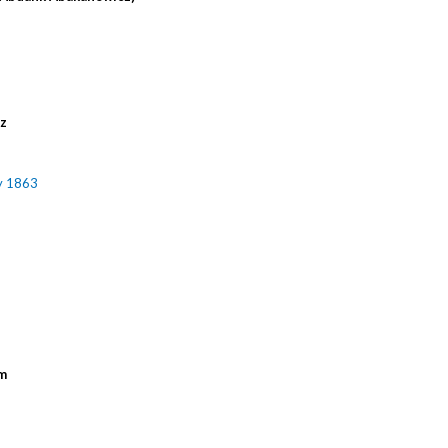
cz
y 1863
m