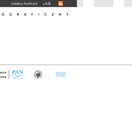
A
zwiększ kontrast
A
A
rcie
czne