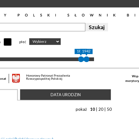
Wybierz
h
płeć
1886
1942
Honorowy Patronat Prezydenta
Wspa
onat
Rzeczypospolitej Polskiej
merytory
DATA URODZIN
pokaż
10
|
20
|
50