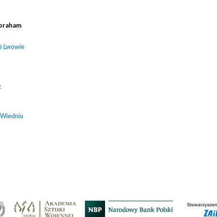
braham
e Lwowie
z
 Wiedniu