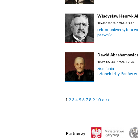
Władysław Henryk A
1860-10-10 - 1941-10-15
rektor uniwersytetu w
prawnik
Dawid Abrahamowic
1839-06-30 - 1924-12-24
ziemianin
członek Izby Panów w
1
2
3
4
5
6
7
8
9
10
>
>>
Partnerzy