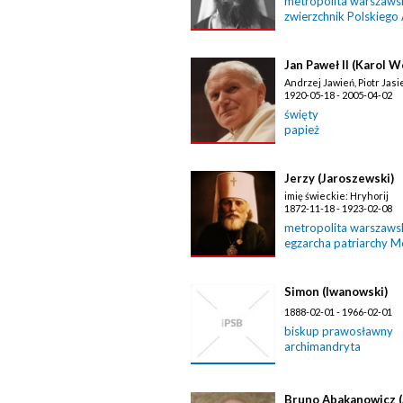
metropolita warszawski
zwierzchnik Polskiego
Jan Paweł II (Karol W
Andrzej Jawień, Piotr Jasi
1920-05-18 - 2005-04-02
święty
papież
Jerzy (Jaroszewski)
imię świeckie: Hryhorij
1872-11-18 - 1923-02-08
metropolita warszawski
egzarcha patriarchy 
Simon (Iwanowski)
1888-02-01 - 1966-02-01
biskup prawosławny
archimandryta
Bruno Abakanowicz 