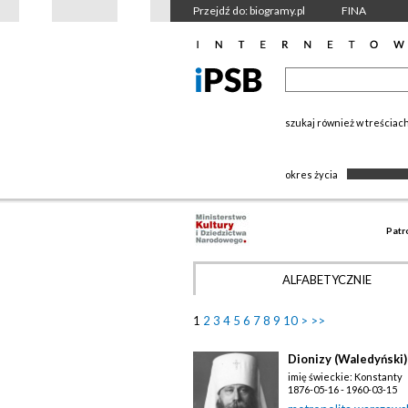
Przejdź do: biogramy.pl
FINA
szukaj również w treściac
okres życia
Patr
ALFABETYCZNIE
1
2
3
4
5
6
7
8
9
10
>
>>
Dionizy (Waledyński)
imię świeckie: Konstanty
1876-05-16 - 1960-03-15