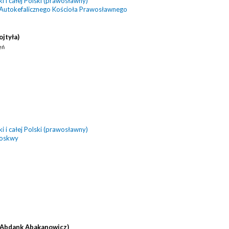
 i całej Polski (prawosławny)
 Autokefalicznego Kościoła Prawosławnego
ojtyła)
eń
 i całej Polski (prawosławny)
Moskwy
(Abdank Abakanowicz)