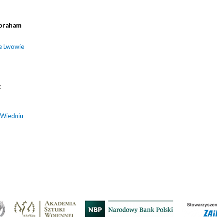
braham
e Lwowie
z
 Wiedniu