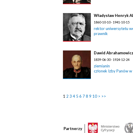
Władysław Henryk A
1860-10-10 - 1941-10-15
rektor uniwersytetu w
prawnik
Dawid Abrahamowic
1839-06-30 - 1924-12-24
ziemianin
członek Izby Panów w
1
2
3
4
5
6
7
8
9
10
>
>>
Partnerzy