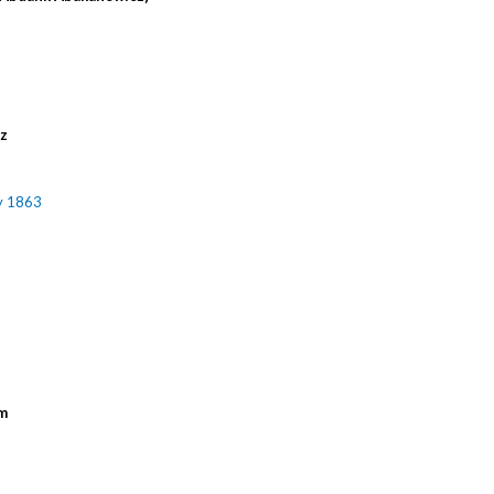
cz
y 1863
m