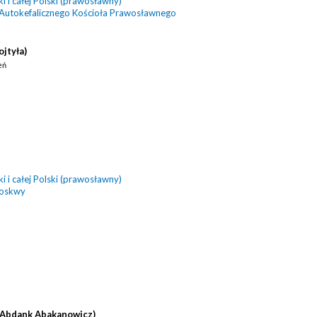
 i całej Polski (prawosławny)
 Autokefalicznego Kościoła Prawosławnego
ojtyła)
eń
 i całej Polski (prawosławny)
Moskwy
(Abdank Abakanowicz)