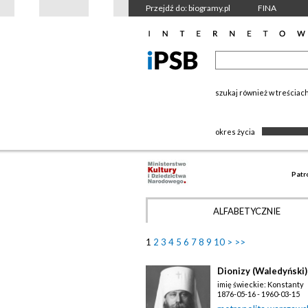
Przejdź do: biogramy.pl
FINA
szukaj również w treściac
okres życia
Patr
ALFABETYCZNIE
1
2
3
4
5
6
7
8
9
10
>
>>
Dionizy (Waledyński)
imię świeckie: Konstanty
1876-05-16 - 1960-03-15