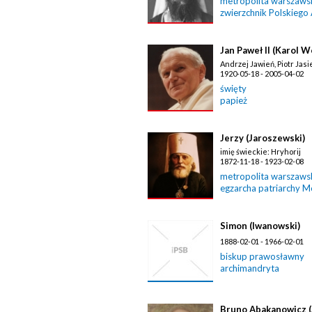
metropolita warszawski
zwierzchnik Polskiego
Jan Paweł II (Karol W
Andrzej Jawień, Piotr Jasi
1920-05-18 - 2005-04-02
święty
papież
Jerzy (Jaroszewski)
imię świeckie: Hryhorij
1872-11-18 - 1923-02-08
metropolita warszawski
egzarcha patriarchy 
Simon (Iwanowski)
1888-02-01 - 1966-02-01
biskup prawosławny
archimandryta
Bruno Abakanowicz 