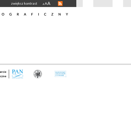
A
zwiększ kontrast
A
A
rcie
czne