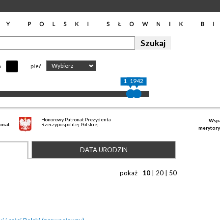
Wybierz
h
płeć
1900
1942
Honorowy Patronat Prezydenta
Wspa
onat
Rzeczypospolitej Polskiej
merytory
DATA URODZIN
pokaż
10
|
20
|
50