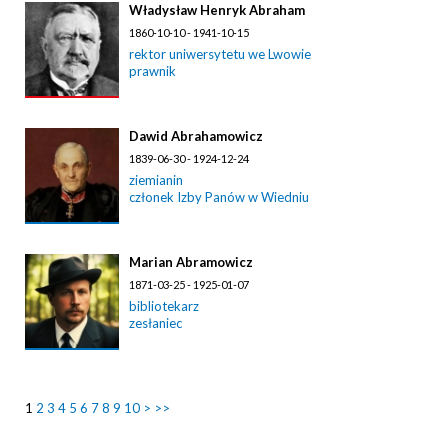
Władysław Henryk Abraham
1860-10-10 - 1941-10-15
rektor uniwersytetu we Lwowie
prawnik
Dawid Abrahamowicz
1839-06-30 - 1924-12-24
ziemianin
członek Izby Panów w Wiedniu
Marian Abramowicz
1871-03-25 - 1925-01-07
bibliotekarz
zesłaniec
1
2
3
4
5
6
7
8
9
10
>
>>