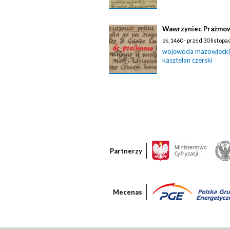
Wawrzyniec Prażmows
ok. 1460 - przed 30 listop
wojewoda mazowiecki
kasztelan czerski
Partnerzy
Mecenas