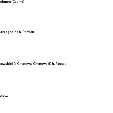
Zehmen, Czeme)
Strzegocina h. Pomian
nowskiej (z Chynowa, Chynowski) h. Rogala
ałęcz