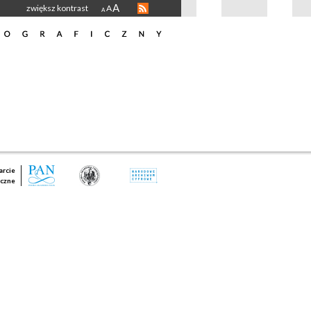
A
zwiększ kontrast
A
A
rcie
czne