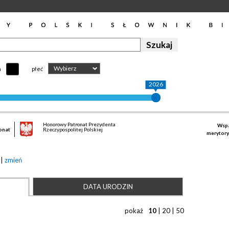
Wybierz
h
płeć
2026
Honorowy Patronat Prezydenta
Wspa
onat
Rzeczypospolitej Polskiej
merytory
I
|
zmień
DATA URODZIN
pokaż
10
|
20
|
50