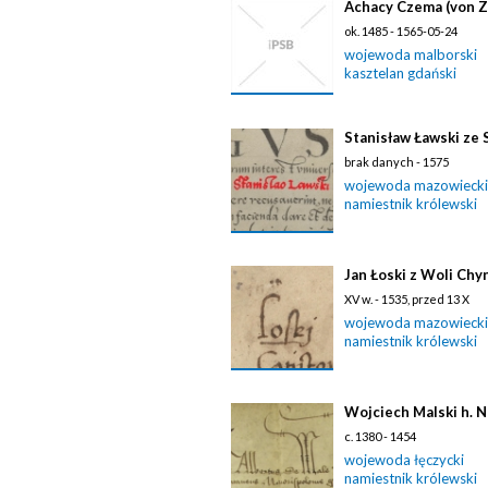
Achacy Czema (von 
ok. 1485 - 1565-05-24
wojewoda malborski
kasztelan gdański
Stanisław Ławski ze 
brak danych - 1575
wojewoda mazowiecki
namiestnik królewski
Jan Łoski z Woli Chy
XV w. - 1535, przed 13 X
wojewoda mazowiecki
namiestnik królewski
Wojciech Malski h. N
c. 1380 - 1454
wojewoda łęczycki
namiestnik królewski