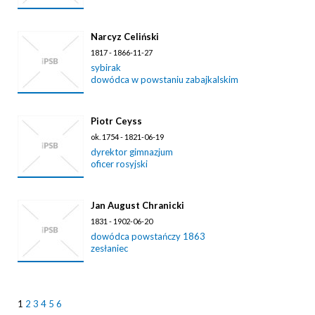
Narcyz Celiński
1817 - 1866-11-27
sybirak
dowódca w powstaniu zabajkalskim
Piotr Ceyss
ok. 1754 - 1821-06-19
dyrektor gimnazjum
oficer rosyjski
Jan August Chranicki
1831 - 1902-06-20
dowódca powstańczy 1863
zesłaniec
1
2
3
4
5
6