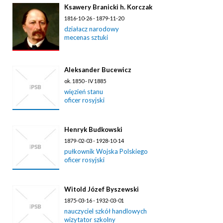
Ksawery Branicki h. Korczak
1816-10-26 - 1879-11-20
działacz narodowy
mecenas sztuki
Aleksander Bucewicz
ok. 1850 - IV 1885
więzień stanu
oficer rosyjski
Henryk Budkowski
1879-02-03 - 1928-10-14
pułkownik Wojska Polskiego
oficer rosyjski
Witold Józef Byszewski
1875-03-16 - 1932-03-01
nauczyciel szkół handlowych
wizytator szkolny