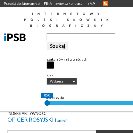
A
Przejdź do: biogramy.pl
FINA
zwiększ kontrast
A
A
szukaj również w treściach
płeć
Wybierz
850
okres życia
INDEKS AKTYWNOŚCI
OFICER ROSYJSKI
|
zmień