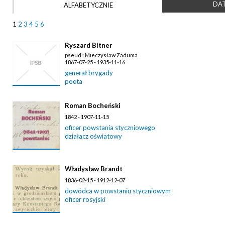
DAT
ALFABETYCZNIE
1
2
3
4
5
6
Ryszard Bitner
pseud.: Mieczysław Zaduma
1867-07-25 - 1935-11-16
generał brygady
poeta
Roman Bocheński
1842 - 1907-11-15
oficer powstania styczniowego
działacz oświatowy
Władysław Brandt
1836-02-15 - 1912-12-07
dowódca w powstaniu styczniowym
oficer rosyjski