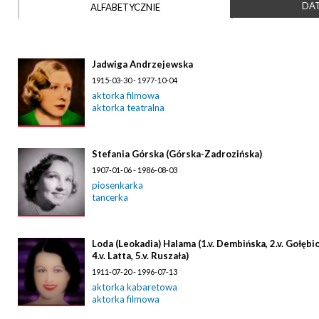
DAT
ALFABETYCZNIE
Jadwiga Andrzejewska
1915-03-30 - 1977-10-04
aktorka filmowa
aktorka teatralna
Stefania Górska (Górska-Zadrozińska)
1907-01-06 - 1986-08-03
piosenkarka
tancerka
Loda (Leokadia) Halama (1.v. Dembińska, 2.v. Gołębi
4.v. Latta, 5.v. Ruszała)
1911-07-20 - 1996-07-13
aktorka kabaretowa
aktorka filmowa