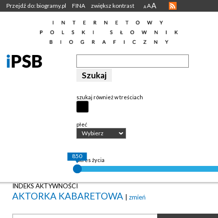
A
Przejdź do: biogramy.pl
FINA
zwiększ kontrast
A
A
szukaj również w treściach
płeć
Wybierz
850
okres życia
INDEKS AKTYWNOŚCI
AKTORKA KABARETOWA
|
zmień