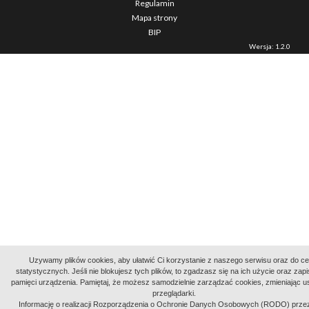
Regulamin
Mapa strony
BIP
Wersja: 1.2.0
Uzywamy plików cookies, aby ułatwić Ci korzystanie z naszego serwisu oraz do c
statystycznych. Jeśli nie blokujesz tych plików, to zgadzasz się na ich użycie oraz zap
pamięci urządzenia. Pamiętaj, że możesz samodzielnie zarządzać cookies, zmieniając u
przeglądarki.
Informację o realizacji Rozporządzenia o Ochronie Danych Osobowych (RODO) prze