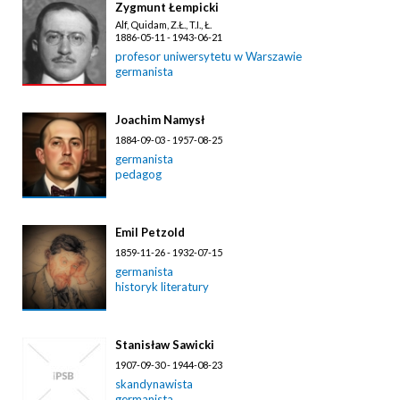
Zygmunt Łempicki
Alf, Quidam, Z.Ł., T.I., Ł.
1886-05-11 - 1943-06-21
profesor uniwersytetu w Warszawie
germanista
Joachim Namysł
1884-09-03 - 1957-08-25
germanista
pedagog
Emil Petzold
1859-11-26 - 1932-07-15
germanista
historyk literatury
Stanisław Sawicki
1907-09-30 - 1944-08-23
skandynawista
germanista