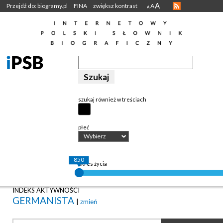
A
Przejdź do: biogramy.pl
FINA
zwiększ kontrast
A
A
szukaj również w treściach
płeć
Wybierz
850
okres życia
INDEKS AKTYWNOŚCI
GERMANISTA
|
zmień