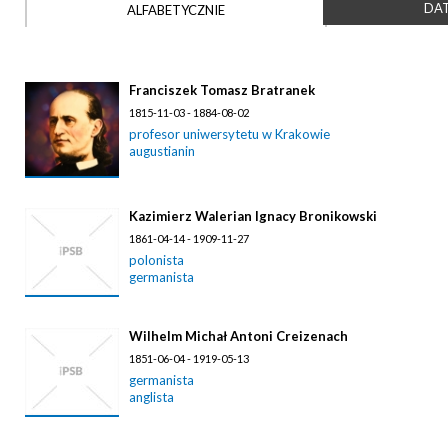
DAT
ALFABETYCZNIE
Franciszek Tomasz Bratranek
1815-11-03 - 1884-08-02
profesor uniwersytetu w Krakowie
augustianin
Kazimierz Walerian Ignacy Bronikowski
1861-04-14 - 1909-11-27
polonista
germanista
Wilhelm Michał Antoni Creizenach
1851-06-04 - 1919-05-13
germanista
anglista