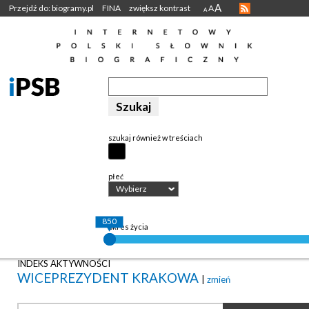
A
Przejdź do: biogramy.pl
FINA
zwiększ kontrast
A
A
szukaj również w treściach
płeć
Wybierz
850
okres życia
INDEKS AKTYWNOŚCI
WICEPREZYDENT KRAKOWA
|
zmień