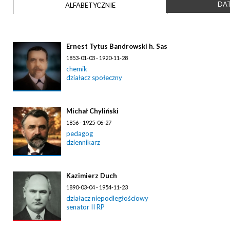
DAT
ALFABETYCZNIE
Ernest Tytus Bandrowski h. Sas
1853-01-03 - 1920-11-28
chemik
działacz społeczny
Michał Chyliński
1856 - 1925-06-27
pedagog
dziennikarz
Kazimierz Duch
1890-03-04 - 1954-11-23
działacz niepodległościowy
senator II RP