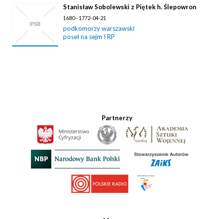
Stanisław Sobolewski z Piętek h. Ślepowron
1680 - 1772-04-21
podkomorzy warszawski
poseł na sejm I RP
Partnerzy