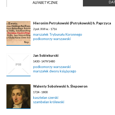
DAT
ALFABETYCZNIE
Hieronim Petrykowski (Potrykowski) h. Paprzyca
2 poł. XVII w. - 1716
marszałek Trybunału Koronnego
podkomorzy warszawski
Jan Sobiekurski
1430 - 1479/1480
podkomorzy warszawski
marszałek dworu książęcego
Walenty Sobolewski h. Ślepowron
1724 - 1800
kasztelan czerski
szambelan królewski