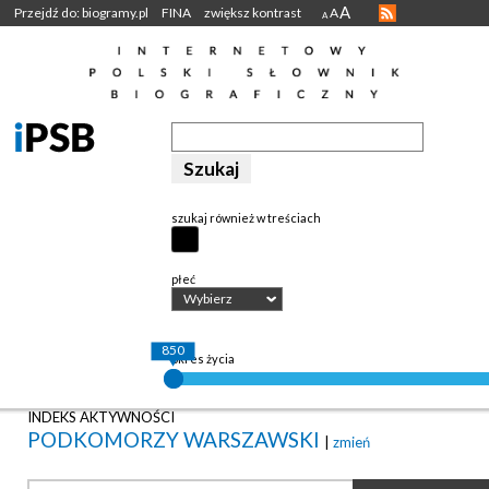
A
Przejdź do: biogramy.pl
FINA
zwiększ kontrast
A
A
szukaj również w treściach
płeć
Wybierz
850
okres życia
INDEKS AKTYWNOŚCI
PODKOMORZY WARSZAWSKI
|
zmień