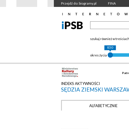
Przejdź do: biogramy.pl
FINA
szukaj również w treściac
850
okres życia
Patr
INDEKS AKTYWNOŚCI
SĘDZIA ZIEMSKI WARSZA
ALFABETYCZNIE