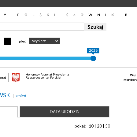
Wybierz
h
płeć
2026
Honorowy Patronat Prezydenta
Wspa
onat
Rzeczypospolitej Polskiej
merytory
WSKI
|
zmień
DATA URODZIN
pokaż
10
|
20
|
50