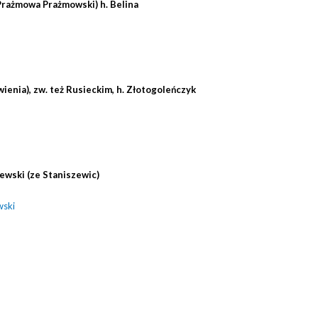
Prażmowa Prażmowski) h. Belina
ienia), zw. też Rusieckim, h. Złotogoleńczyk
ewski (ze Staniszewic)
wski