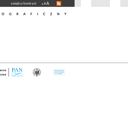
A
zwiększ kontrast
A
A
rcie
czne