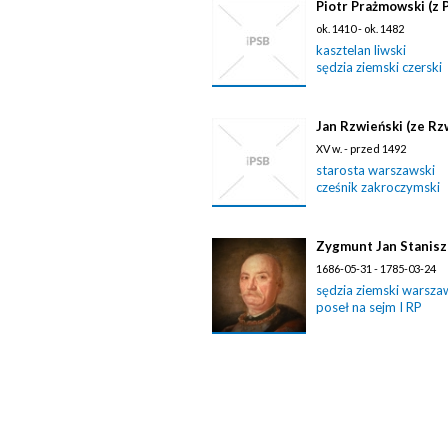
Piotr Prażmowski (z 
ok. 1410 - ok. 1482
kasztelan liwski
sędzia ziemski czerski
Jan Rzwieński (ze Rzw
XV w. - przed 1492
starosta warszawski
cześnik zakroczymski
Zygmunt Jan Stanisz
1686-05-31 - 1785-03-24
sędzia ziemski warsza
poseł na sejm I RP