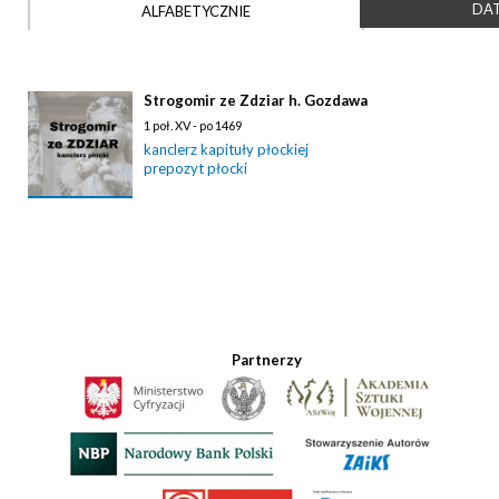
DAT
ALFABETYCZNIE
Strogomir ze Zdziar h. Gozdawa
1 poł. XV - po 1469
kanclerz kapituły płockiej
prepozyt płocki
Partnerzy