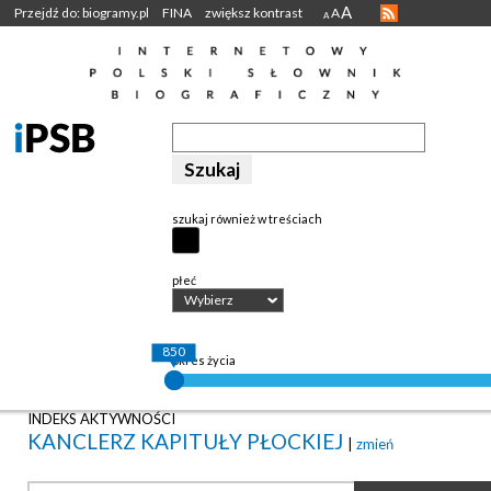
A
Przejdź do: biogramy.pl
FINA
zwiększ kontrast
A
A
szukaj również w treściach
płeć
Wybierz
850
okres życia
INDEKS AKTYWNOŚCI
KANCLERZ KAPITUŁY PŁOCKIEJ
|
zmień