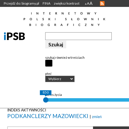
A
Przejdź do: biogramy.pl
FINA
zwiększ kontrast
A
A
szukaj również w treściach
płeć
Wybierz
850
okres życia
INDEKS AKTYWNOŚCI
PODKANCLERZY MAZOWIECKI
|
zmień