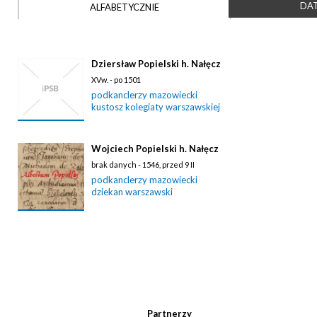
DAT
ALFABETYCZNIE
Dziersław Popielski h. Nałęcz
XVw. - po 1501
podkanclerzy mazowiecki
kustosz kolegiaty warszawskiej
Wojciech Popielski h. Nałęcz
brak danych - 1546, przed 9 II
podkanclerzy mazowiecki
dziekan warszawski
Partnerzy