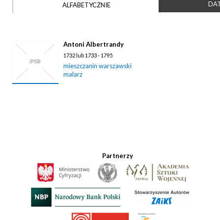
DAT
ALFABETYCZNIE
Antoni Albertrandy
1732 lub 1733 - 1795
mieszczanin warszawski
malarz
Partnerzy