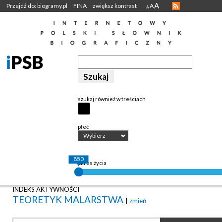
A
Przejdź do: biogramy.pl
FINA
zwiększ kontrast
A
A
szukaj również w treściach
płeć
Wybierz
850
okres życia
INDEKS AKTYWNOŚCI
TEORETYK MALARSTWA
|
zmień