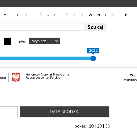
Wybierz
h
płeć
2026
Honorowy Patronat Prezydenta
Wspa
onat
Rzeczypospolitej Polskiej
merytory
DATA URODZIN
pokaż
10
|
20
|
50