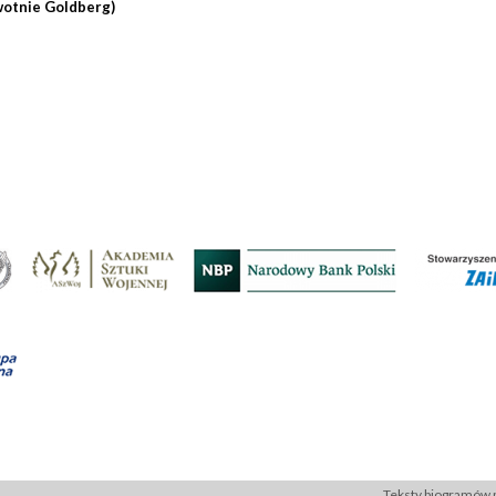
wotnie Goldberg)
Teksty biogramów p