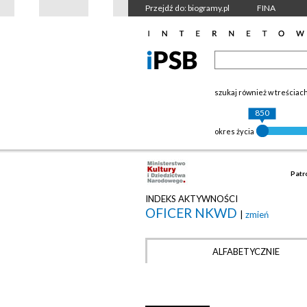
Przejdź do: biogramy.pl
FINA
szukaj również w treściac
850
okres życia
Patr
INDEKS AKTYWNOŚCI
OFICER NKWD
|
zmień
ALFABETYCZNIE