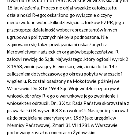
trwał od 16 IX do 11 XI 1957. R. został wówczas skazany na
15 lat więzienia. Proces nie objął wszakże całokształtu
działalności R-ego; oskarżono go wyłącznie o czyny
niedozwolone wobec kilkudziesięciu członków PZPR; jego
przestępcza działalność wobec reprezentantów innych
ugrupowań politycznych nie była podnoszona. Nie
zajmowano się także powiązaniami oskarżonych z
kierownictwem radzieckich organów bezpieczeństwa. R.
założył rewizję do Sądu Najwyższego, który ogłosił wyrok 2
X 1958, zmniejszający R-emu karę więzienia do lat 14 z
zaliczeniem dotychczasowego okresu pobytu w areszcie i
więzieniu. R. został osadzony na Mokotowie, później we
Wrocławiu. Dn. 8 IV 1964 Sąd Wojewódzki rozpatrywał
wniosek obrońcy R-ego o warunkowe jego zwolnienie i
wniosek ten odrzucił. Dn. 3 X t.r. Rada Państwa skorzystała z
prawa łaski i R. wyszedł 8 X na wolność. Następnie pracował
aż do przejścia na emeryturę w r. 1969 jako urzędnik w
Mennicy Państwowej. Zmarł 31 VII 1981 w Warszawie,
pochowany został na cmentarzu Żydowskim.