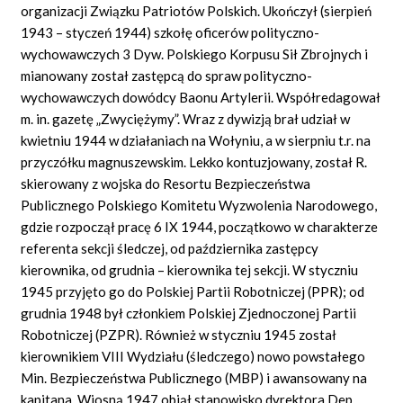
organizacji Związku Patriotów Polskich. Ukończył (sierpień
1943 – styczeń 1944) szkołę oficerów polityczno-
wychowawczych 3 Dyw. Polskiego Korpusu Sił Zbrojnych i
mianowany został zastępcą do spraw polityczno-
wychowawczych dowódcy Baonu Artylerii. Współredagował
m. in. gazetę „Zwyciężymy”. Wraz z dywizją brał udział w
kwietniu 1944 w działaniach na Wołyniu, a w sierpniu t.r. na
przyczółku magnuszewskim. Lekko kontuzjowany, został R.
skierowany z wojska do Resortu Bezpieczeństwa
Publicznego Polskiego Komitetu Wyzwolenia Narodowego,
gdzie rozpoczął pracę 6 IX 1944, początkowo w charakterze
referenta sekcji śledczej, od października zastępcy
kierownika, od grudnia – kierownika tej sekcji. W styczniu
1945 przyjęto go do Polskiej Partii Robotniczej (PPR); od
grudnia 1948 był członkiem Polskiej Zjednoczonej Partii
Robotniczej (PZPR). Również w styczniu 1945 został
kierownikiem VIII Wydziału (śledczego) nowo powstałego
Min. Bezpieczeństwa Publicznego (MBP) i awansowany na
kapitana. Wiosną 1947 objął stanowisko dyrektora Dep.