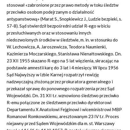
stosował «zabronione przez prawo metody w toku śledztw
przeciwko osobom podejrzanym o działalność
antypanstwową»
(Marat S., Snopkiewicz J., Ludzie bezpieki, s.
57-8). Sąd stwierdził bezpośredni udział R-ego w biciu
przesłuchiwanych oraz w stosowaniu innych
niedozwolonych środków w śledztwie, m.
in.
w stosunku do
W. Lechowicza, A. Jaroszewicza, Teodora Naumienki,
Kazimierza Moczarskiego, Stanisława Nienałtowskiego. Dn.
23 XII 1955 skazano R-ego na 5 lat więzienia, skracając na
podstawie amnestii karę do 3 lat i 4 miesięcy. W lipcu 1956
Sąd Najwyższy w Izbie Karnej rozpatrzył rewizję
nadzwyczajną złożoną przez prokuratora generalnego i
przekazał sprawę do ponownego rozpatrzenia przez Sąd
Wojewódzki. Dn. 31 XII t.r. wznowiono śledztwo przeciwko
R-emu połączone ze śledztwem przeciwko dyrektorowi
Departamentu X Anatolowi Fejginowi i wiceministrowi MBP
Romanowi Romkowskiemu, aresztowanym 23 IV t.r. Proces
niejawny przed Sądem Wojewódzkim dla m.
st.
Warszawy