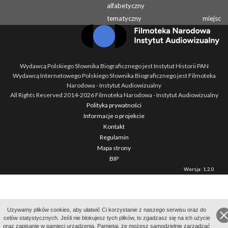
alfabetyczny
tematyczny
miejsc
Wydawcą Polskiego Słownika Biograficznego jest Instytut Historii PAN
Wydawcą Internetowego Polskiego Słownika Biograficznego jest Filmoteka
Narodowa - Instytut Audiowizualny
All Rights Reserved 2014-
2026
Filmoteka Narodowa - Instytut Audiowizualny
Polityka prywatności
Informacje o projekcie
Kontakt
Regulamin
Mapa strony
BIP
Wersja: 1.2.0
Uzywamy plików cookies, aby ułatwić Ci korzystanie z naszego serwisu oraz do
celów statystycznych. Jeśli nie blokujesz tych plików, to zgadzasz się na ich użycie
oraz zapisanie w pamięci urządzenia. Pamiętaj, że możesz samodzielnie zarządzać