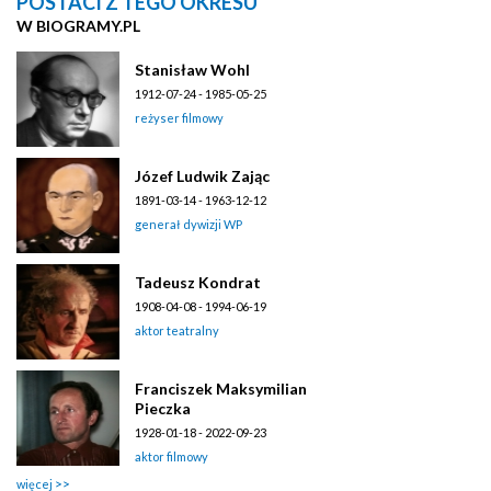
POSTACI Z TEGO OKRESU
W BIOGRAMY.PL
Stanisław Wohl
1912-07-24 - 1985-05-25
reżyser filmowy
Józef Ludwik Zając
1891-03-14 - 1963-12-12
generał dywizji WP
Tadeusz Kondrat
1908-04-08 - 1994-06-19
aktor teatralny
Franciszek Maksymilian
Pieczka
1928-01-18 - 2022-09-23
aktor filmowy
więcej