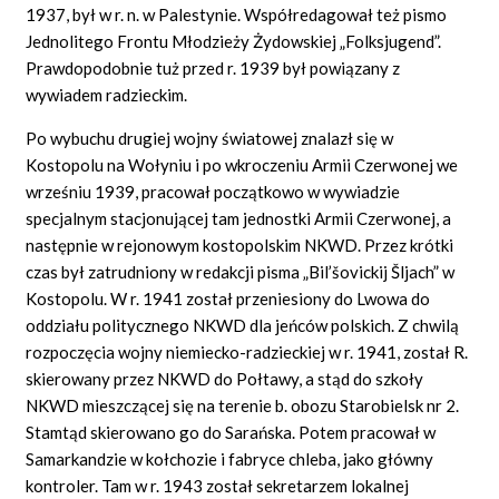
1937, był w r. n. w Palestynie. Współredagował też pismo
Jednolitego Frontu Młodzieży Żydowskiej „Folksjugend”.
Prawdopodobnie tuż przed r. 1939 był powiązany z
wywiadem radzieckim.
Po wybuchu drugiej wojny światowej znalazł się w
Kostopolu na Wołyniu i po wkroczeniu Armii Czerwonej we
wrześniu 1939, pracował początkowo w wywiadzie
specjalnym stacjonującej tam jednostki Armii Czerwonej, a
następnie w rejonowym kostopolskim NKWD. Przez krótki
czas był zatrudniony w redakcji pisma „Bil’šovickij Šljach” w
Kostopolu. W r. 1941 został przeniesiony do Lwowa do
oddziału politycznego NKWD dla jeńców polskich. Z chwilą
rozpoczęcia wojny niemiecko-radzieckiej w r. 1941, został R.
skierowany przez NKWD do Połtawy, a stąd do szkoły
NKWD mieszczącej się na terenie b. obozu Starobielsk nr 2.
Stamtąd skierowano go do Sarańska. Potem pracował w
Samarkandzie w kołchozie i fabryce chleba, jako główny
kontroler. Tam w r. 1943 został sekretarzem lokalnej