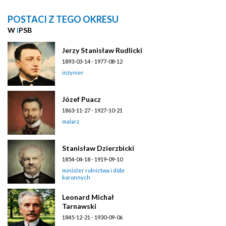
POSTACI Z TEGO OKRESU
W
i
PSB
Jerzy Stanisław Rudlicki
1893-03-14 - 1977-08-12
inżynier
Józef Puacz
1863-11-27 - 1927-10-21
malarz
Stanisław Dzierzbicki
1854-04-18 - 1919-09-10
minister rolnictwa i dóbr
koronnych
Leonard Michał
Tarnawski
1845-12-21 - 1930-09-06