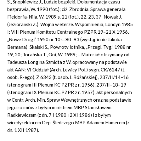
S., Snopkiewicz J., Ludzie bezpieki. Dokumentacja czasu
bezprawia, W. 1990 (fot.); ciż, Zbrodnia. Sprawa generała
Fieldorfa-Nila, W. 1989 s. 21 (fot.), 22, 23, 37; Nowak J.
(Jeziorański Z.), Wojna w eterze. Wspomnienia, Londyn 1985
I; VIII Plenum Komitetu Centralnego PZPR 19–21 X 1956,
„Nowe Drogi” 1950 nr 10 s. 80–93 (wystąpienie Jakuba
Bermana); Skalski S., Powroty lotnika, „Przegl. Tyg.” 1988 nr
19, 20; Torańska T., Oni, W. 1989; – Materiał otrzymany od
Tadeusza Longina Szmidta z W. opracowany na podstawie
akt AAN: VI Oddział (Arch. Lewicy Pol.) sygn. CK/6247 (t.
osob. R-ego), Z 6343 (t. osob. I. Różańskiej), 237/II/14–16
(stenogram III Plenum KC PZPR z r. 1956), 237/II–18–19
(stenogram IX Plenum KC PZPR z r. 1957), akt personalnych
w Centr. Arch. Min. Spraw Wewnętrznych oraz na podstawie
jego rozmów z byłym ministrem MBP Stanisławem
Radkiewiczem (z dn. 7 I 1980 i 2 XI 1986) i z byłym
wicedyrektorem Dep. Śledczego MBP Adamem Humerem (z
dn. 1 XII 1987).