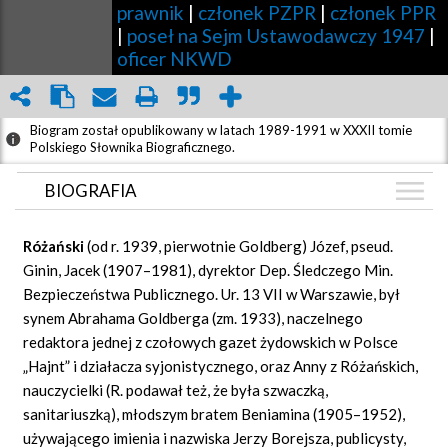
prawnik
|
członek PZPR
|
członek PPR
|
poseł na Sejm Ustawodawczy 1947
|
oficer NKWD
Biogram został opublikowany w latach 1989-1991 w XXXII tomie
Polskiego Słownika Biograficznego.
BIOGRAFIA
BIOGRAFIA
Różański
(od r. 1939, pierwotnie Goldberg) Józef, pseud.
GRAF POWIĄZAŃ
Ginin, Jacek (1907–1981), dyrektor Dep. Śledczego Min.
Bezpieczeństwa Publicznego. Ur. 13 VII w Warszawie, był
DYSKUSJA
synem Abrahama Goldberga (zm. 1933), naczelnego
Mapa
redaktora jednej z czołowych gazet żydowskich w Polsce
„Hajnt” i działacza syjonistycznego, oraz Anny z Różańskich,
nauczycielki (R. podawał też, że była szwaczką,
sanitariuszką), młodszym bratem Beniamina (1905–1952),
używającego imienia i nazwiska Jerzy Borejsza, publicysty,