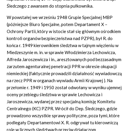
Śledczego z awansem do stopnia pułkownika.
W powstałej we wrześniu 1948 Grupie Specjalnej MBP
(późniejsze Biuro Specjalne, potem Departament X –
Ochrony Partii, który w istocie stał się głównym ośrodkiem
kontroli organów bezpieczeństwa nad PZPR), był R. do
końca r. 1949 kierownikiem śledztwa w tajnym więzieniu w
Miedzeszynie m. in. w sprawie Włodzimierza Lechowicza,
Alfreda Jaroszewicza i in., aresztowanych pod bezzasadnym
zarzutem agenturalnej penetracji PPR w okresie okupacji
niemieckiej (faktycznie prowadzili działalność wywiadowczą
na rzecz PPR w organach wywiadu Armii Krajowej
). Na
przełomie r. 1949 i 1950 został odwołany w wyniku ujemnej
oceny przebiegu śledztwa w sprawie Lechowicza i
Jaroszewicza, wydanej przez specjalną komisję Komitetu
Centralnego (KC) PZPR. Wrócił do Dep. Śledczego, gdzie
prowadzono wszystkie sprawy polityczne, poza tymi, które
podlegały Departamentowi X. R. odgrywał tu kierowniczą
rolę w licznych śledztwach przeciw działaczom