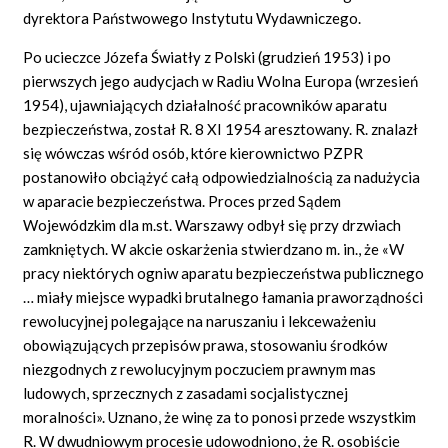
dyrektora Państwowego Instytutu Wydawniczego.
Po ucieczce Józefa Światły z Polski (grudzień 1953) i po
pierwszych jego audycjach w Radiu Wolna Europa (wrzesień
1954), ujawniających działalność pracowników aparatu
bezpieczeństwa, został R. 8 XI 1954 aresztowany. R. znalazł
się wówczas wśród osób, które kierownictwo PZPR
postanowiło obciążyć całą odpowiedzialnością za nadużycia
w aparacie bezpieczeństwa. Proces przed Sądem
Wojewódzkim dla m.st. Warszawy odbył się przy drzwiach
zamkniętych. W akcie oskarżenia stwierdzano m. in., że «W
pracy niektórych ogniw aparatu bezpieczeństwa publicznego
… miały miejsce wypadki brutalnego łamania praworządności
rewolucyjnej polegające na naruszaniu i lekceważeniu
obowiązujących przepisów prawa, stosowaniu środków
niezgodnych z rewolucyjnym poczuciem prawnym mas
ludowych, sprzecznych z zasadami socjalistycznej
moralności». Uznano, że winę za to ponosi przede wszystkim
R. W dwudniowym procesie udowodniono, że R. osobiście