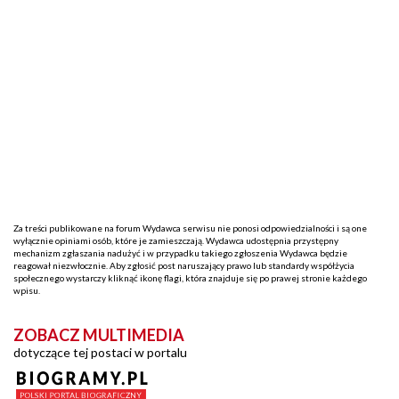
Za treści publikowane na forum Wydawca serwisu nie ponosi odpowiedzialności i są one
wyłącznie opiniami osób, które je zamieszczają. Wydawca udostępnia przystępny
mechanizm zgłaszania nadużyć i w przypadku takiego zgłoszenia Wydawca będzie
reagował niezwłocznie. Aby zgłosić post naruszający prawo lub standardy współżycia
społecznego wystarczy kliknąć ikonę flagi, która znajduje się po prawej stronie każdego
wpisu.
ZOBACZ MULTIMEDIA
dotyczące tej postaci w portalu