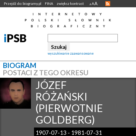
A
Przejdź do: biogramy.pl
FINA
zwiększ kontrast
A
A
wyszukiwanie zaawansowane
BIOGRAM
POSTACI Z TEGO OKRESU
JÓZEF
RÓŻAŃSKI
(PIERWOTNIE
GOLDBERG)
1907-07-13
-
1981-07-31