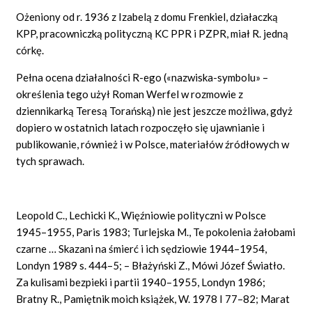
Ożeniony od r. 1936 z Izabelą z domu Frenkiel, działaczką
KPP, pracowniczką polityczną KC PPR i PZPR, miał R. jedną
córkę.
Pełna ocena działalności R-ego
(«nazwiska-symbolu»
–
określenia tego użył Roman Werfel w rozmowie z
dziennikarką Teresą Torańską) nie jest jeszcze możliwa, gdyż
dopiero w ostatnich latach rozpoczęło się ujawnianie i
publikowanie, również i w Polsce, materiałów źródłowych w
tych sprawach.
Leopold C., Lechicki K., Więźniowie polityczni w Polsce
1945–1955,
Paris
1983; Turlejska M., Te pokolenia żałobami
czarne … Skazani na śmierć i ich sędziowie 1944–1954,
Londyn 1989 s. 444–5; – Błażyński Z., Mówi Józef Światło.
Za kulisami bezpieki i partii 1940–1955, Londyn 1986;
Bratny R., Pamiętnik moich książek, W. 1978 I 77–82; Marat