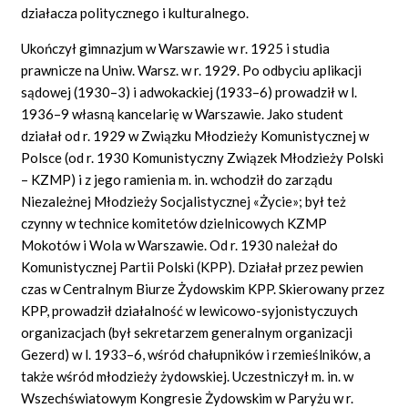
działacza politycznego i kulturalnego.
Ukończył gimnazjum w Warszawie w r. 1925 i studia
prawnicze na Uniw. Warsz. w r. 1929. Po odbyciu aplikacji
sądowej (1930–3) i adwokackiej (1933–6) prowadził w l.
1936–9 własną kancelarię w Warszawie. Jako student
działał od r. 1929 w Związku Młodzieży Komunistycznej w
Polsce (od r. 1930 Komunistyczny Związek Młodzieży Polski
– KZMP) i z jego ramienia m. in. wchodził do zarządu
Niezależnej Młodzieży Socjalistycznej
«Życie»;
był też
czynny w technice komitetów dzielnicowych KZMP
Mokotów i Wola w Warszawie. Od r. 1930 należał do
Komunistycznej Partii Polski (KPP). Działał przez pewien
czas w Centralnym Biurze Żydowskim KPP. Skierowany przez
KPP, prowadził działalność w lewicowo-syjonistyczuych
organizacjach (był sekretarzem generalnym organizacji
Gezerd) w l. 1933–6, wśród chałupników i rzemieślników, a
także wśród młodzieży żydowskiej. Uczestniczył m. in. w
Wszechświatowym Kongresie Żydowskim w Paryżu w r.