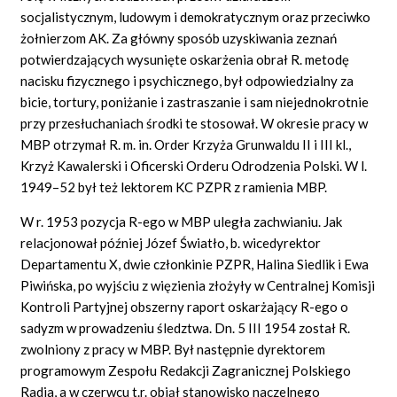
socjalistycznym, ludowym i demokratycznym oraz przeciwko
żołnierzom AK. Za główny sposób uzyskiwania zeznań
potwierdzających wysunięte oskarżenia obrał R. metodę
nacisku fizycznego i psychicznego, był odpowiedzialny za
bicie, tortury, poniżanie i zastraszanie i sam niejednokrotnie
przy przesłuchaniach środki te stosował. W okresie pracy w
MBP otrzymał R. m. in. Order Krzyża Grunwaldu II i III kl.,
Krzyż Kawalerski i Oficerski Orderu Odrodzenia Polski. W l.
1949–52 był też lektorem KC PZPR z ramienia MBP.
W r. 1953 pozycja R-ego w MBP uległa zachwianiu. Jak
relacjonował później Józef Światło, b. wicedyrektor
Departamentu X, dwie członkinie PZPR, Halina Siedlik i Ewa
Piwińska, po wyjściu z więzienia złożyły w Centralnej Komisji
Kontroli Partyjnej obszerny raport oskarżający R-ego o
sadyzm w prowadzeniu śledztwa. Dn. 5 III 1954 został R.
zwolniony z pracy w MBP. Był następnie dyrektorem
programowym Zespołu Redakcji Zagranicznej Polskiego
Radia, a w czerwcu t.r. objął stanowisko naczelnego