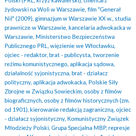
Polski (PRL, krzyż kawalerski),
cmentarz
żydowski na Woli w Warszawie,
film "Generał
Nil" (2009),
gimnazjum w Warszawie XX w.,
studia
prawnicze w Warszawie,
kancelaria adwokacka w
Warszawie,
Ministerstwo Bezpieczeństwa
Publicznego PRL,
więzienie we Włocławku,
ojciec - redaktor,
brat - publicysta,
tworzenie
reżimu komunistycznego,
aplikacja sądowa,
działalność syjonistyczna,
brat - działacz
polityczny,
aplikacja adwokacka,
Polskie Siły
Zbrojne w Związku Sowieckim,
osoby z filmów
biograficznych,
osoby z filmów historycznych (zm.
od 1901),
kierowanie redakcją zagraniczną,
ojciec
- działacz syjonistyczny,
Komunistyczny Związek
Młodzieży Polski,
Grupa Specjalna MBP,
represje