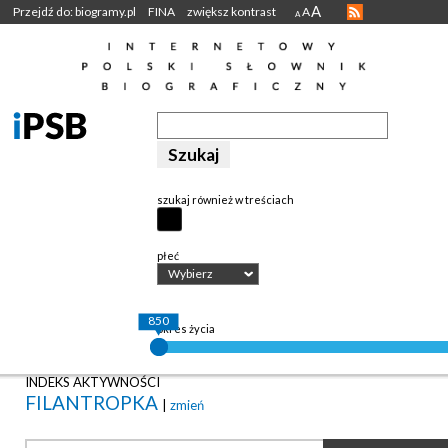
A
Przejdź do: biogramy.pl
FINA
zwiększ kontrast
A
A
szukaj również w treściach
płeć
Wybierz
850
okres życia
INDEKS AKTYWNOŚCI
FILANTROPKA
|
zmień