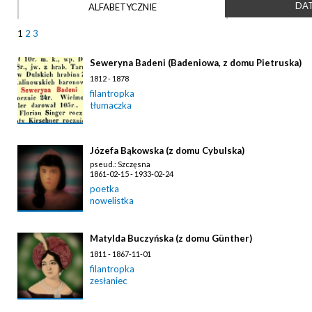
DAT
ALFABETYCZNIE
1
2
3
Seweryna Badeni (Badeniowa, z domu Pietruska)
1812 - 1878
filantropka
tłumaczka
Józefa Bąkowska (z domu Cybulska)
pseud.: Szczęsna
1861-02-15 - 1933-02-24
poetka
nowelistka
Matylda Buczyńska (z domu Günther)
1811 - 1867-11-01
filantropka
zesłaniec