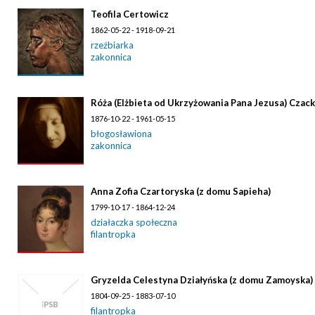
Teofila Certowicz
1862-05-22 - 1918-09-21
rzeźbiarka
zakonnica
Róża (Elżbieta od Ukrzyżowania Pana Jezusa) Czac
1876-10-22 - 1961-05-15
błogosławiona
zakonnica
Anna Zofia Czartoryska (z domu Sapieha)
1799-10-17 - 1864-12-24
działaczka społeczna
filantropka
Gryzelda Celestyna Działyńska (z domu Zamoyska)
1804-09-25 - 1883-07-10
filantropka