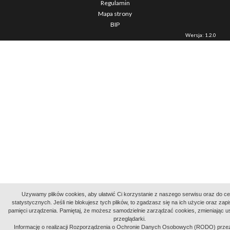
Regulamin
Mapa strony
BIP
Wersja: 1.2.0
Uzywamy plików cookies, aby ułatwić Ci korzystanie z naszego serwisu oraz do c
statystycznych. Jeśli nie blokujesz tych plików, to zgadzasz się na ich użycie oraz zap
pamięci urządzenia. Pamiętaj, że możesz samodzielnie zarządzać cookies, zmieniając u
przeglądarki.
Informację o realizacji Rozporządzenia o Ochronie Danych Osobowych (RODO) prze