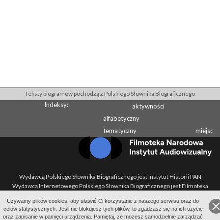
Teksty biogramów pochodzą z Polskiego Słownika Biograficznego
Indeksy:
aktywności
alfabetyczny
tematyczny
miejsc
Wydawcą Polskiego Słownika Biograficznego jest Instytut Historii PAN
Wydawcą Internetowego Polskiego Słownika Biograficznego jest Filmoteka
Narodowa - Instytut Audiowizualny
Uzywamy plików cookies, aby ułatwić Ci korzystanie z naszego serwisu oraz do
All Rights Reserved 2014-
2026
Filmoteka Narodowa - Instytut Audiowizualny
celów statystycznych. Jeśli nie blokujesz tych plików, to zgadzasz się na ich użycie
Polityka prywatności
oraz zapisanie w pamięci urządzenia. Pamiętaj, że możesz samodzielnie zarządzać