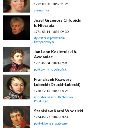
1772-08-01 - 1859-11-26
ziemianka
Józef Grzegorz Chłopicki
h. Nieczuja
1771-03-14 - 1854-09-30
dyktator w powstaniu
listopadowym
Jan Leon Kozietulski h.
Awdaniec
1781-07-04 - 1821-02-03
pułkownik napoleoński
Franciszek Ksawery
Lubecki (Drucki-Lubecki)
1778-12-16 - 1846-05-28
minister skarbu Królestwa
Polskiego
Stanisław Karol Wodzicki
1764-07-27 - 1843-03-14
polityk konserwatywny