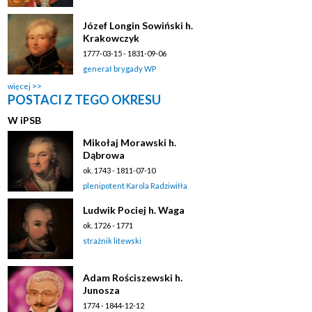
Józef Longin Sowiński h.
Krakowczyk
1777-03-15 - 1831-09-06
generał brygady WP
więcej
POSTACI Z TEGO OKRESU
W
i
PSB
Mikołaj Morawski h.
Dąbrowa
ok. 1743 - 1811-07-10
plenipotent Karola Radziwiłła
Ludwik Pociej h. Waga
ok. 1726 - 1771
strażnik litewski
Adam Rościszewski h.
Junosza
1774 - 1844-12-12