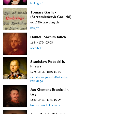
bibliograf
Tomasz Garlicki
(Strzemieńczyk Garlicki)
ok. 1730 - brak danych
ksiądz
Daniel Joachim Jauch
1684 - 1754-05-03
architekt
Stanisław Potocki h.
Pilawa
1776-05-06 - 1830-11-30
senator-wojewoda Królestwa
Polskiego
Jan Klemens Branicki h.
Gryf
1689-09-21 - 1771-10-09
hetman wielki koronny