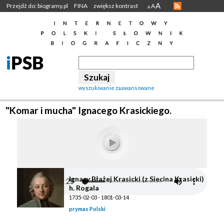
A
Przejdź do: biogramy.pl
FINA
zwiększ kontrast
A
A
wyszukiwanie zaawansowane
"Komar i mucha" Ignacego Krasickiego.
Ignacy Błażej Krasicki (z Siecina Krasicki)
h. Rogala
1735-02-03 - 1801-03-14
prymas Polski