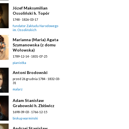
Józef Maksymilian
Ossoliński h. Topór
1748 - 1826-03-17
fundator Zakładu Narodowego
im. Ossolińskich
Marianna (Maria) Agata
Szymanowska (z domu
Wołowska)
1789-12-14 - 1831-07-25
pianistka
Antoni Brodowski
przed 26 grudnia 1784 - 1832-03-
31
malarz
Adam Stanisław
Grabowski h. Zbiświcz
1698-09-03 - 1766-12-15
biskup warmiński
Andrzej Stanisław