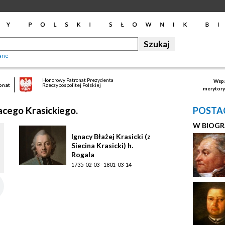
ane
Honorowy Patronat Prezydenta
Wspa
onat
Rzeczypospolitej Polskiej
merytory
acego Krasickiego.
POSTAC
W BIOGR
Ignacy Błażej Krasicki (z
Siecina Krasicki) h.
Rogala
1735-02-03 - 1801-03-14
prymas Polski