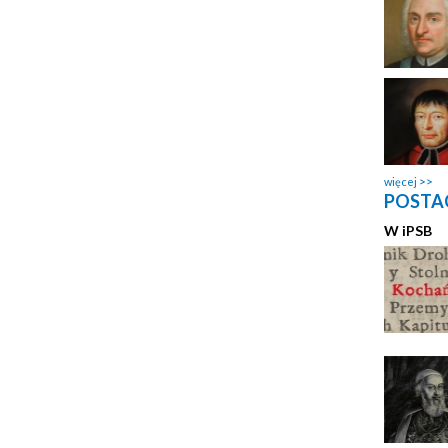
więcej
POSTAC
W
i
PSB