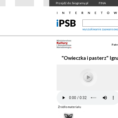
Przejdź do: biogramy.pl
FINA
wyszukiwanie zaawansow
Patr
"Owieczka i pasterz" Ign
Źródło materiału