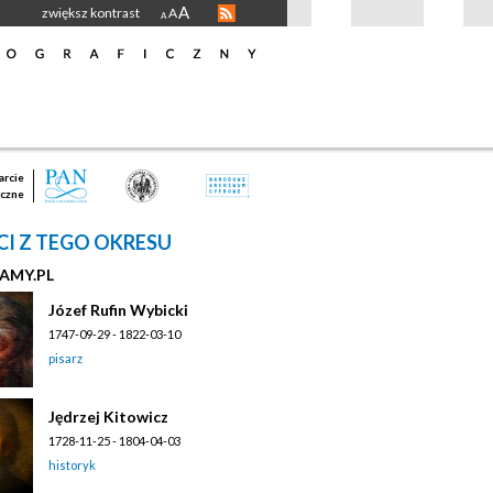
A
zwiększ kontrast
A
A
rcie
czne
I Z TEGO OKRESU
AMY.PL
Józef Rufin Wybicki
1747-09-29 - 1822-03-10
pisarz
Jędrzej Kitowicz
1728-11-25 - 1804-04-03
historyk