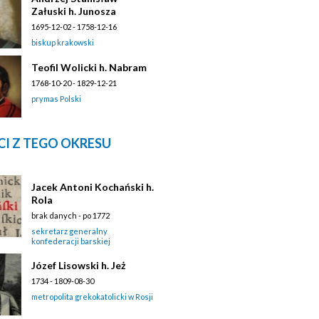
Załuski h. Junosza
1695-12-02 - 1758-12-16
biskup krakowski
Teofil Wolicki h. Nabram
1768-10-20 - 1829-12-21
prymas Polski
I Z TEGO OKRESU
Jacek Antoni Kochański h.
Rola
brak danych - po 1772
sekretarz generalny
konfederacji barskiej
Józef Lisowski h. Jeż
1734 - 1809-08-30
metropolita grekokatolicki w Rosji