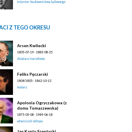
inżynier budownictwa lądowego
ACI Z TEGO OKRESU
Arsen Kwilecki
1805-07-19 - 1883-08-25
działacz narodowy
Feliks Pęczarski
1804/1805 - 1862-10-12
malarz
Apolonia Ogryczakowa (z
domu Tomaszewska)
1875-05-08 - 1949-06-18
właściciel sklepu
Jan Kanty Szeptycki