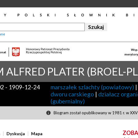
ane
Honorowy Patronat Prezydenta
Wspa
onat
Rzeczypospolitej Polskiej
merytory
 ALFRED
PLATER (BROEL-P
02
-
1909-12-24
marszałek szlachty (powiatowy)
|
dworu carskiego
|
działacz organ
(gubernialny)
Biogram został opublikowany w 1981 r. w XXVI
ZOBA
ń
Dyskusja
Mapa