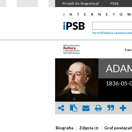
Przejdź do: biogramy.pl
FINA
wyszukiwanie zaawansow
Patr
ADAM
1836-05-
Biografia
Zdjęcia
Graf powiąza
(2)