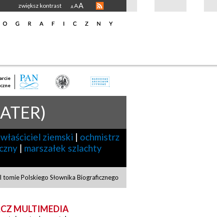
A
zwiększ kontrast
A
A
rcie
czne
LATER)
właściciel ziemski
|
ochmistrz
iczny
|
marszałek szlachty
 tomie Polskiego Słownika Biograficznego
CZ MULTIMEDIA