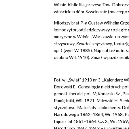
Wilnie, bibliofila, prezesa Tow. Dobroc
właściciela dóbr Szweksznie (zmarłego
Młodszy brat P-a Gustaw Wilhelm Grzego
kompozytor, odziedziczywszy rozległe 
muzyczne w Wilnie i Warszawie, utrzym
skrzypcowy
,
Kwartet smyczkowy
,
fantazj
op. 1
(wyd. W. 1885). Napisał też m. in. 
osobno Wil. 1910). Zmarł w październi
Fot. w: „Świat” 1910 nr 3, „Kalendarz Wi
Borowski E., Genealogia niektórych pols
geneal. i herald. pol., V; Konarski Sz., P
Pamiętniki, Wil. 1921; Milewski H., Sie
styczniowe. Materiały i dokumenty. D
Narodowego 1862–1864, Wr. 1968; Pow
tajna z lat 1861–1864. Cz. 2., Wr. 1969
Narod.: rkp. 2847, 2945; – O Gustawie P