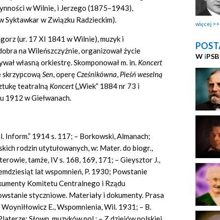
zynności w Wilnie, i Jerzego (1875–1943),
 w Syktawkar w Związku Radzieckim).
więcej
rz (ur. 17 XI 1841 w Wilnie), muzyk i
POST
dobra na Wileńszczyźnie, organizował życie
W
i
PSB
ywał własną orkiestrę. Skomponował m. in.
Koncert
ę skrzypcową
Sen
,
operę
Cześnikówna
,
Pieśń weselną
sztukę teatralną
Koncert
(„Wiek” 1884 nr 73 i
ku 1912 w Giełwanach.
l. Inform.” 1914 s. 117; – Borkowski, Almanach;
kich rodzin utytułowanych, w: Mater. do biogr.,
laterowie, tamże, IV s. 168, 169, 171; – Gieysztor J.,
demdziesiąt lat wspomnień, P. 1930; Powstanie
okumenty Komitetu Centralnego i Rządu
stanie styczniowe. Materiały i dokumenty. Prasa
; Woyniłłowicz E., Wspomnienia, Wil. 1931; – B.
laterze: Słown. muzyków pol.; – Z dziejów polskiej