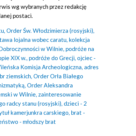
rwis wg wybranych przez redakcję
anej postaci.
u,
Order Św. Włodzimierza (rosyjski),
tawa lojalna wobec caratu,
kolekcja
obroczynności w Wilnie,
podróże na
pie XIX w.,
podróże do Grecji,
ojciec -
ileńska Komisja Archeologiczna,
adres
br ziemskich,
Order Orła Białego
mizmatyką,
Order Aleksandra
mski w Wilnie,
zainteresowanie
o radcy stanu (rosyjski),
dzieci - 2
ytuł kamerjunkra carskiego,
brat -
eństwo - młodszy brat