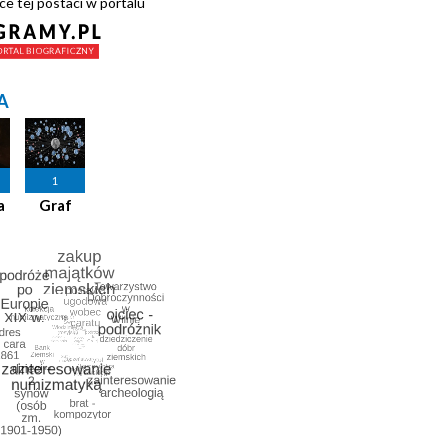
ce tej postaci w portalu
A
1
a
Graf