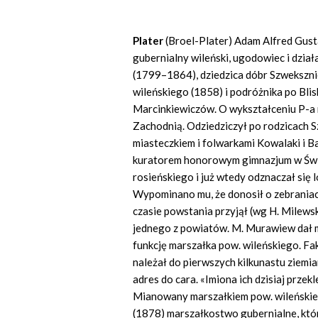
Plater
(Broel-Plater) Adam Alfred Gust
gubernialny wileński, ugodowiec i dział
(1799–1864), dziedzica dóbr Szwekszni
wileńskiego (1858) i podróżnika po Bli
Marcinkiewiczów. O wykształceniu P-a 
Zachodnią. Odziedziczył po rodzicach 
miasteczkiem i folwarkami Kowalaki i Ba
kuratorem honorowym gimnazjum w Świę
rosieńskiego i już wtedy odznaczał się l
Wypominano mu, że donosił o zebrania
czasie powstania przyjął (wg H. Milew
jednego z powiatów. M. Murawiew dał 
funkcję marszałka pow. wileńskiego. Fak
należał do pierwszych kilkunastu ziemi
adres do cara. «Imiona ich dzisiaj przek
Mianowany marszałkiem pow. wileńskieg
(1878) marszałkostwo gubernialne, któr