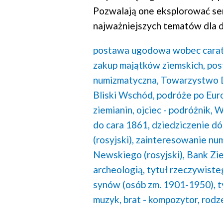
Pozwalają one eksplorować se
najważniejszych tematów dla d
postawa ugodowa wobec carat
zakup majątków ziemskich,
pos
numizmatyczna,
Towarzystwo D
Bliski Wschód,
podróże po Euro
ziemianin,
ojciec - podróżnik,
W
do cara 1861,
dziedziczenie dó
(rosyjski),
zainteresowanie nu
Newskiego (rosyjski),
Bank Zie
archeologią,
tytuł rzeczywisteg
synów (osób zm. 1901-1950),
t
muzyk,
brat - kompozytor,
rodz