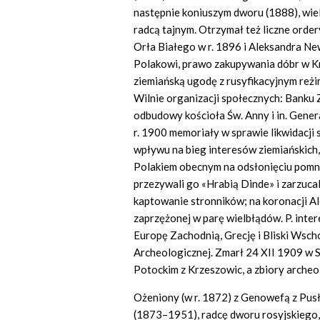
następnie koniuszym dworu (1888), wie
radcą tajnym. Otrzymał też liczne ordery
Orła Białego w r. 1896 i Aleksandra Ne
Polakowi, prawo zakupywania dóbr w K
ziemiańską ugodę z rusyfikacyjnym reżi
Wilnie organizacji społecznych: Banku
odbudowy kościoła Św. Anny i in. Gener
r. 1900 memoriały w sprawie likwidacji 
wpływu na bieg interesów ziemiańskich,
Polakiem obecnym na odsłonięciu pomni
przezywali go «Hrabią Dinde» i zarzucal
kaptowanie stronników; na koronacji A
zaprzężonej w parę wielbłądów. P. inter
Europę Zachodnią, Grecję i Bliski Wschó
Archeologicznej. Zmarł 24 XII 1909 w 
Potockim z Krzeszowic, a zbiory arche
Ożeniony (w r. 1872) z Genowefą z Pus
(1873–1951), radcę dworu rosyjskiego,