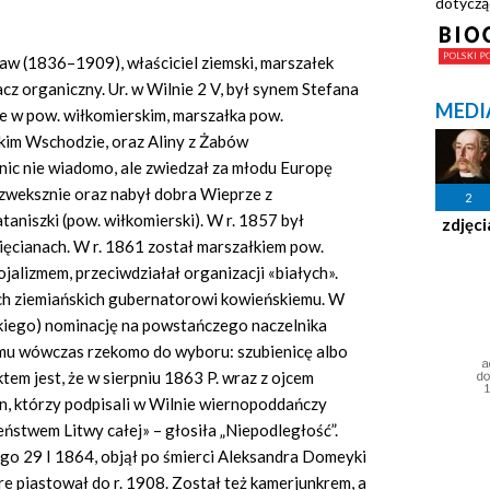
dotyczą
aw (1836–1909), właściciel ziemski, marszałek
acz organiczny. Ur. w Wilnie 2 V, był synem Stefana
MEDI
e w pow. wiłkomierskim, marszałka pow.
skim Wschodzie, oraz Aliny z Żabów
nic nie wiadomo, ale zwiedzał za młodu Europę
Szweksznie oraz nabył dobra Wieprze z
2
taniszki (pow. wiłkomierski). W r. 1857 był
zdjęci
cianach. W r. 1861 został marszałkiem pow.
ojalizmem, przeciwdziałał organizacji «białych».
ch ziemiańskich gubernatorowi kowieńskiemu. W
skiego) nominację na powstańczego naczelnika
mu wówczas rzekomo do wyboru: szubienicę albo
tem jest, że w sierpniu 1863 P. wraz z ojcem
an, którzy podpisali w Wilnie wiernopoddańczy
leństwem Litwy całej» – głosiła „Niepodległość”.
o 29 I 1864, objął po śmierci Aleksandra Domeyki
e piastował do r. 1908. Został też kamerjunkrem, a