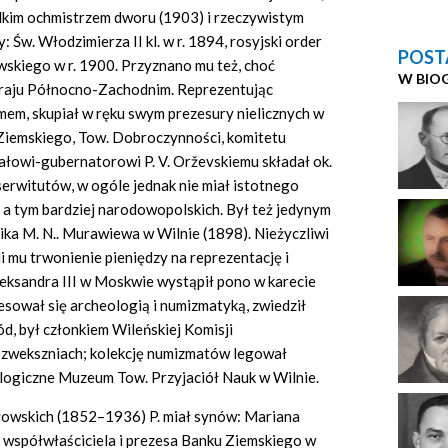
lkim ochmistrzem dworu (1903) i rzeczywistym
: Św. Włodzimierza II kl. w r. 1894, rosyjski order
POST
wskiego w r. 1900. Przyznano mu też, choć
W BIO
raju Północno-Zachodnim. Reprezentując
mem, skupiał w ręku swym prezesury nielicznych w
 Ziemskiego, Tow. Dobroczynności, komitetu
ałowi-gubernatorowi P. V. Orževskiemu składał ok.
serwitutów, w ogóle jednak nie miał istotnego
 a tym bardziej narodowopolskich. Był też jedynym
ka M. N.. Murawiewa w Wilnie (1898). Nieżyczliwi
i mu trwonienie pieniędzy na reprezentację i
leksandra III w Moskwie wystąpił pono w karecie
esował się archeologią i numizmatyką, zwiedził
d, był członkiem Wileńskiej Komisji
Szwekszniach; kolekcję numizmatów legował
ologiczne Muzeum Tow. Przyjaciół Nauk w Wilnie.
łowskich (1852–1936) P. miał synów: Mariana
 współwłaściciela i prezesa Banku Ziemskiego w