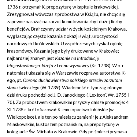
1736 r. otrzymał K. prepozyturę w kapitule krakowskiej.
Zrezygnował wówczas z probostwa w Książu, nie chcąc się
zapewne narażać na zarzut kumulowania zbyt dużej liczby
beneficjów. Brał czynny udział w życiu kościelnym Krakowa,
wygłaszając często kazania z okazji świąt, uroczystości
narodowych i królewskich. U współczesnych zyskał opinię
krasomówcy. Kazania jego były drukowane w Krakowie;
najbardziej znanym jest
Kazanie na introdukcję
błogosławionego Józefa z Leonu wyznawcy
(Kr. 1738). W n. r.
natomiast ukazała się w Warszawie rozprawa autorstwa K-
ego, pt.
Obrona duchowieństwa polskiego przeciw zarzutom
stanu świeckiego
(W. 1739). Wiadomość o tym zaginionym
dziś druku pochodzi od J. D. Janockiego („Lexicon”, Wr. 1755 I
70). Za probostwem krakowskim przyszły dalsze promocje: 4
XI 1738 r. król ofiarował K-emu opactwo lubińskie (w
Wielkopolsce), ale ten po miesiącu zamienił je z Aleksandrem
Miaskowskim, kustoszem poznańskim, na prepozyturę w
kolegiacie Św. Michała w Krakowie. Gdy po śmierci prymasa