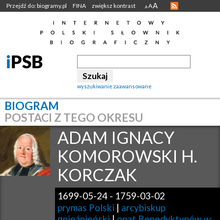
A
Przejdź do: biogramy.pl
FINA
zwiększ kontrast
A
A
wyszukiwanie zaawansowane
BIOGRAM
POSTACI Z TEGO OKRESU
ADAM IGNACY
KOMOROWSKI H.
KORCZAK
1699-05-24
-
1759-03-02
prymas Polski
|
arcybiskup
gnieźnieński
|
opat Benedyktynów w