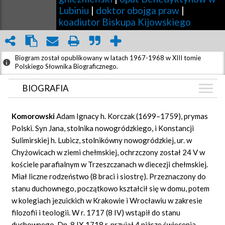
Lubiniu
|
doktor obojga praw
|
koadiutor Biskupa Kijowskiego
Biogram został opublikowany w latach 1967-1968 w XIII tomie
Polskiego Słownika Biograficznego.
BIOGRAFIA
BIOGRAFIA
Komorowski
Adam Ignacy h. Korczak (1699–1759), prymas
ZDJĘCIA
Polski. Syn Jana, stolnika nowogródzkiego, i Konstancji
(8)
Sulimirskiej h. Lubicz, stolnikówny nowogródzkiej, ur. w
GRAF POWIĄZAŃ
Chyżowicach w ziemi chełmskiej, ochrzczony został 24 V w
DYSKUSJA
kościele parafialnym w Trzeszczanach w diecezji chełmskiej.
Mapa
Miał liczne rodzeństwo (8 braci i siostrę). Przeznaczony do
stanu duchownego, początkowo kształcił się w domu, potem
w kolegiach jezuickich w Krakowie i Wrocławiu w zakresie
filozofii i teologii. W r. 1717 (8 IV) wstąpił do stanu
duchownego. Dn. 8 IX 1718 r. przyjął 4 niższe święcenia.