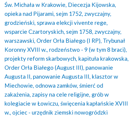
Św. Michała w Krakowie,
Diecezja Kijowska,
opieka nad Pijarami,
sejm 1752, zwyczajny,
grodzieński,
sprawa elekcji vivente rege,
wsparcie Czartoryskich,
sejm 1758, zwyczajny,
warszawski,
Order Orła Białego (I RP),
Trybunał
Koronny XVIII w.,
rodzeństwo - 9 (w tym 8 braci),
projekty reform skarbowych,
kapituła krakowska,
Order Orła Białego (August III),
panowanie
Augusta II,
panowanie Augusta III,
klasztor w
Miechowie,
odnowa zamków,
śmierć od
zakażenia,
zapisy na cele religijne,
grób w
kolegiacie w Łowiczu,
święcenia kapłańskie XVIII
w.,
ojciec - urzędnik ziemski nowogródzki