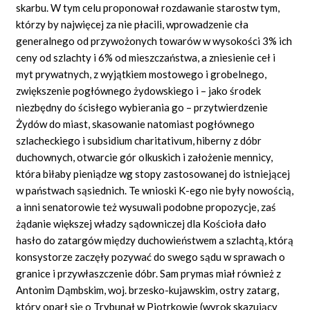
skarbu. W tym celu proponował rozdawanie starostw tym,
którzy by najwięcej za nie płacili, wprowadzenie cła
generalnego od przywożonych towarów w wysokości 3% ich
ceny od szlachty i 6% od mieszczaństwa, a zniesienie ceł i
myt prywatnych, z wyjątkiem mostowego i grobelnego,
zwiększenie pogłównego żydowskiego i – jako środek
niezbędny do ścisłego wybierania go – przytwierdzenie
Żydów do miast, skasowanie natomiast pogłównego
szlacheckiego i subsidium charitativum, hiberny z dóbr
duchownych, otwarcie gór olkuskich i założenie mennicy,
która biłaby pieniądze wg stopy zastosowanej do istniejącej
w państwach sąsiednich. Te wnioski K-ego nie były nowością,
a inni senatorowie też wysuwali podobne propozycje, zaś
żądanie większej władzy sądowniczej dla Kościoła dało
hasło do zatargów między duchowieństwem a szlachtą, którą
konsystorze zaczęły pozywać do swego sądu w sprawach o
granice i przywłaszczenie dóbr. Sam prymas miał również z
Antonim Dąmbskim, woj. brzesko-kujawskim, ostry zatarg,
który oparł się o Trybunał w Piotrkowie (wyrok skazujący