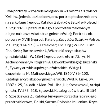
Dwa portrety w kościele kolegiackim w Łowiczu z 3 ćwierci
XVIII w., jeden b. uszkodzony, oraz portret płaskorzeźbiony
na sarkofagu (reprod.: Katalog Zabytków Sztuki w Polsce, II
z. 5 fig. 116); Epitafium K-ego z portretem malowanym
olejno na blasze w katedrze gnieźnieńskiej; Portret z ok.
połowy w. XVIII (reprod.: Katalog Zabytków Sztuki w Polsce,
V z. 3 fig. 174, 175); – Estreicher; Enc. Org.; W. Enc. Ilustr.;
Enc. Kośc.; Bartoszewicz J., Wizerunki arcybiskupów
gnieźnieńskich, W. 1864 (reprod. portretu nr 72, rys. H.
Aschenbrenner, w litografii A. Dzwonkowskiego); Bużeński
S., Żywoty arcybiskupów gnieźnieńskich, Wstęp i
uzupełnienia M. Malinowskiego, Wil. 1860 V 86–100;
Katalogi arcybiskupów gnieźnieńskich, Wyd. K. Liske, Lw.
1887 s. 25, 34, odb. z Mon. Pol. Hist., III; Korytkowski, Arcbpi
gnieźn., IV 573–618; Łętowski, Katalog bpów krak., III 154–
6; Szostkiewicz Z., Katalog biskupów obrządku łacińskiego
przedrozbiorowej Polski, Sacrum Poloniae Millenium, Rzym