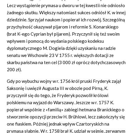
Lecz wystąpienie prymasa u dworu w tej kwestii nie odniosło
żadnego skutku. Większy natomiast sukces odniósł K. w innej
dziedzinie. Sprzyjał naukom i popierał ich rozwój. Szczególną
przychylność okazywał pijarom i reformie S. Konarskiego
(brat K-ego Cyprian był pijarem). Przyczynił się też swoim
wpływem i pomocą do wydania polskiego kodeksu
dyplomatycznego M. Dogiela dzięki uzyskaniu na radzie
senatu we Wschowie 23 V 1755 r. większych dotacji ze
skarbu państwa na ten cel (3 000 zł oprócz dotychczasowych
200 zł).
Gdy po wybuchu wojny w r. 1756 król pruski Fryderyk zajął
Saksonię i uwięził Augusta III w obozie pod Pirną, K.
przyczynił się do tego, że Fryderyk pozwolił królowi
polskiemu na wyjazd do Warszawy. Jeszcze w r. 1757 K.
popierał wspólnie z «familią» zabiegi hetmana Branickiego o
stworzenie opozycji przeciw H. Brühlowi, lecz zakończyły się
one fiaskiem. Później jednak wpływ Czartoryskich na
prymasa słabnie. W r. 1758 brał K. udział w sejmie, zerwanym