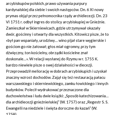
arcybiskupów polskich, prawo używania purpury
kardynalskiej dla siebie i swoich następców. Dn. 6 XI nowy
prymas objął przez pełnomocnika rządy archidiecezji. Dn. 23
VI 1751 r. odbył ingres do stolicy arcybiskupiej w Gnieźnie.
Zamieszkał w Skierniewicach, gdzie utrzymywał okazały
dwór, gościnny i otwarty dla wszystkich. Kitowicz pisze, że to
«był pan wspaniały, urodziwy… wino pijał stare węgierskie i
gościom go nie żałował; głos miał ogromny, przy tym
dźwięczny, ton kościelny, obrządki kościelne znał
doskonale…». W relacji wysłanej do Rzymu w r. 1755 K.
bardzo niewiele pisze o swej działalności w diecezji.
Przeprowadził meliorację w dobrach arcybiskupich i uzyskał
znaczny wzrost dochodów. Zajął się też restauracją pałacu
warszawskiego i skierniewickiego, zamku łowickiego i innych
budynków. Polecił wydrukować przeznaczone dla
duchowieństwa i ludu dwie książki: „Sposób katechizowania…
dla archidiecezji gnieźnieńskiej” (W. 1757) oraz „Regestr S. S.
Ewangelii na niedziele i święta doroczne do kazań” (W.
1758).