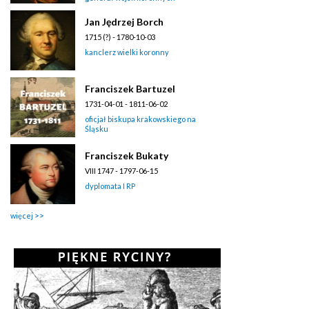
Jan Jędrzej Borch
1715 (?) - 1780-10-03
kanclerz wielki koronny
Franciszek Bartuzel
1731-04-01 - 1811-06-02
oficjał biskupa krakowskiego na
Śląsku
Franciszek Bukaty
VIII 1747 - 1797-06-15
dyplomata I RP
więcej