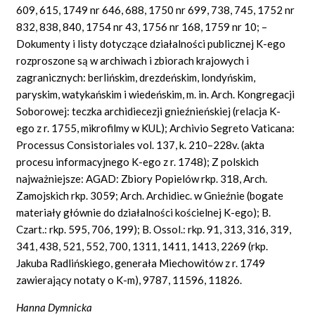
609, 615, 1749 nr 646, 688, 1750 nr 699, 738, 745, 1752 nr
832, 838, 840, 1754 nr 43, 1756 nr 168, 1759 nr 10; –
Dokumenty i listy dotyczące działalności publicznej K-ego
rozproszone są w archiwach i zbiorach krajowych i
zagranicznych: berlińskim, drezdeńskim, londyńskim,
paryskim, watykańskim i wiedeńskim, m. in. Arch. Kongregacji
Soborowej: teczka archidiecezji gnieźnieńskiej (relacja K-
ego z r. 1755, mikrofilmy w KUL); Archivio Segreto Vaticana:
Processus Consistoriales vol. 137, k. 210–228v. (akta
procesu informacyjnego K-ego z r. 1748); Z polskich
najważniejsze: AGAD: Zbiory Popielów rkp. 318, Arch.
Zamojskich rkp. 3059; Arch. Archidiec. w Gnieźnie (bogate
materiały głównie do działalności kościelnej K-ego); B.
Czart.: rkp. 595, 706, 199); B. Ossol.: rkp. 91, 313, 316, 319,
341, 438, 521, 552, 700, 1311, 1411, 1413, 2269 (rkp.
Jakuba Radlińskiego, generała Miechowitów z r. 1749
zawierający notaty o K-m), 9787, 11596, 11826.
Hanna Dymnicka