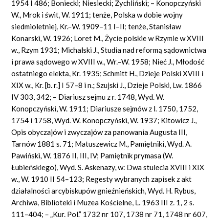
1954 I 486; Boniecki; Niesiecki; Żychliński; – Konopczyński
W., Mrok i świt, W. 1911; tenże, Polska w dobie wojny
siedmioletniej, Kr.–W. 1909–11 I–II; tenże, Stanisław
Konarski, W. 1926; Loret M., Życie polskie w Rzymie w XVIII
w., Rzym 1931; Michalski J., Studia nad reformą sądownictwa
i prawa sądowego w XVIII w., Wr.–W. 1958; Nieć J., Młodość
ostatniego elekta, Kr. 1935; Schmitt H., Dzieje Polski XVIII i
XIX w., Kr. [b. r.] I 57–8 i n.; Szujski J., Dzieje Polski, Lw. 1866
IV 303, 342; – Diariusz sejmu z r. 1748, Wyd. W.
Konopczyński, W. 1911; Diariusze sejmów z l. 1750, 1752,
1754 i 1758, Wyd. W. Konopczyński, W. 1937; Kitowicz J.,
Opis obyczajów i zwyczajów za panowania Augusta III,
Tarnów 1881 s. 71; Matuszewicz M., Pamiętniki, Wyd. A.
Pawiński, W. 1876 II, III, IV; Pamiętnik prymasa (W.
Łubieńskiego), Wyd. S. Askenazy, w: Dwa stulecia XVIII i XIX
w., W. 1910 II 54–123; Regesty wybranych zapisek z akt
działalności arcybiskupów gnieźnieńskich, Wyd. H. Rybus,
Archiwa, Biblioteki i Muzea Kościelne, L. 1963 III z. 1, 2 s.
111–404; – „Kur. Pol.” 1732 nr 107, 1738 nr 71, 1748 nr 607,