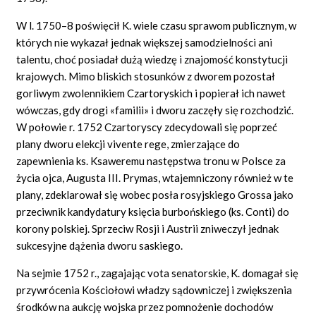
W l. 1750–8 poświęcił K. wiele czasu sprawom publicznym, w
których nie wykazał jednak większej samodzielności ani
talentu, choć posiadał dużą wiedzę i znajomość konstytucji
krajowych. Mimo bliskich stosunków z dworem pozostał
gorliwym zwolennikiem Czartoryskich i popierał ich nawet
wówczas, gdy drogi «familii» i dworu zaczęły się rozchodzić.
W połowie r. 1752 Czartoryscy zdecydowali się poprzeć
plany dworu elekcji vivente rege, zmierzające do
zapewnienia ks. Ksaweremu następstwa tronu w Polsce za
życia ojca, Augusta III. Prymas, wtajemniczony również w te
plany, zdeklarował się wobec posła rosyjskiego Grossa jako
przeciwnik kandydatury księcia burbońskiego (ks. Conti) do
korony polskiej. Sprzeciw Rosji i Austrii zniweczył jednak
sukcesyjne dążenia dworu saskiego.
Na sejmie 1752 r., zagajając vota senatorskie, K. domagał się
przywrócenia Kościołowi władzy sądowniczej i zwiększenia
środków na aukcję wojska przez pomnożenie dochodów