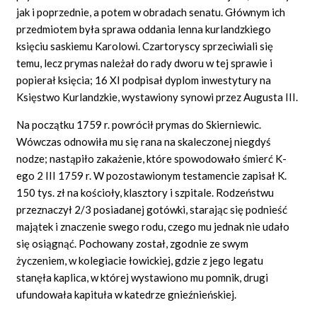
jak i poprzednie, a potem w obradach senatu. Głównym ich
przedmiotem była sprawa oddania lenna kurlandzkiego
księciu saskiemu Karolowi. Czartoryscy sprzeciwiali się
temu, lecz prymas należał do rady dworu w tej sprawie i
popierał księcia; 16 XI podpisał dyplom inwestytury na
Księstwo Kurlandzkie, wystawiony synowi przez Augusta III.
Na początku 1759 r. powrócił prymas do Skierniewic.
Wówczas odnowiła mu się rana na skaleczonej niegdyś
nodze; nastąpiło zakażenie, które spowodowało śmierć K-
ego 2 III 1759 r. W pozostawionym testamencie zapisał K.
150 tys. zł na kościoły, klasztory i szpitale. Rodzeństwu
przeznaczył 2/3 posiadanej gotówki, starając się podnieść
majątek i znaczenie swego rodu, czego mu jednak nie udało
się osiągnąć. Pochowany został, zgodnie ze swym
życzeniem, w kolegiacie łowickiej, gdzie z jego legatu
stanęła kaplica, w której wystawiono mu pomnik, drugi
ufundowała kapituła w katedrze gnieźnieńskiej.