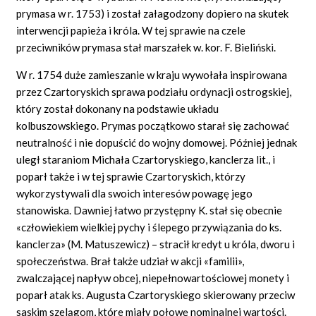
prymasa w r. 1753) i został załagodzony dopiero na skutek
interwencji papieża i króla. W tej sprawie na czele
przeciwników prymasa stał marszałek w. kor. F. Bieliński.
W r. 1754 duże zamieszanie w kraju wywołała inspirowana
przez Czartoryskich sprawa podziału ordynacji ostrogskiej,
który został dokonany na podstawie układu
kolbuszowskiego. Prymas początkowo starał się zachować
neutralność i nie dopuścić do wojny domowej. Później jednak
uległ staraniom Michała Czartoryskiego, kanclerza lit., i
poparł także i w tej sprawie Czartoryskich, którzy
wykorzystywali dla swoich interesów powagę jego
stanowiska. Dawniej łatwo przystępny K. stał się obecnie
«człowiekiem wielkiej pychy i ślepego przywiązania do ks.
kanclerza» (M. Matuszewicz) – stracił kredyt u króla, dworu i
społeczeństwa. Brał także udział w akcji «familii»,
zwalczającej napływ obcej, niepełnowartościowej monety i
poparł atak ks. Augusta Czartoryskiego skierowany przeciw
saskim szelągom, które miały połowę nominalnej wartości.