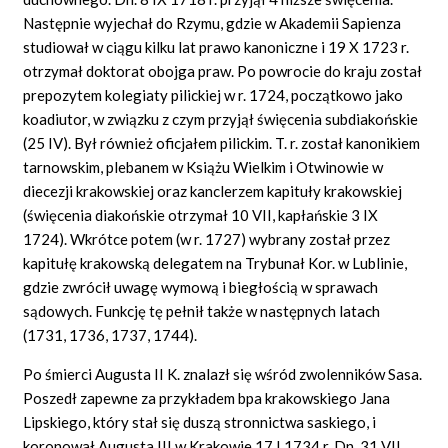
Następnie wyjechał do Rzymu, gdzie w Akademii Sapienza
studiował w ciągu kilku lat prawo kanoniczne i 19 X 1723 r.
otrzymał doktorat obojga praw. Po powrocie do kraju został
prepozytem kolegiaty pilickiej w r. 1724, początkowo jako
koadiutor, w związku z czym przyjął święcenia subdiakońskie
(25 IV). Był również oficjałem pilickim. T. r. został kanonikiem
tarnowskim, plebanem w Książu Wielkim i Otwinowie w
diecezji krakowskiej oraz kanclerzem kapituły krakowskiej
(święcenia diakońskie otrzymał 10 VII, kapłańskie 3 IX
1724). Wkrótce potem (w r. 1727) wybrany został przez
kapitułę krakowską delegatem na Trybunał Kor. w Lublinie,
gdzie zwrócił uwagę wymową i biegłością w sprawach
sądowych. Funkcję tę pełnił także w następnych latach
(1731, 1736, 1737, 1744).
Po śmierci Augusta II K. znalazł się wśród zwolenników Sasa.
Poszedł zapewne za przykładem bpa krakowskiego Jana
Lipskiego, który stał się duszą stronnictwa saskiego, i
koronował Augusta III w Krakowie 17 I 1734 r. Dn. 31 VII