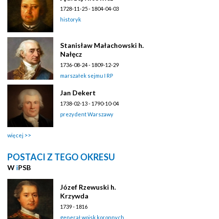
1728-11-25 - 1804-04-03
historyk
Stanisław Małachowski h.
Nałęcz
1736-08-24 - 1809-12-29
marszałek sejmu I RP
Jan Dekert
1738-02-13 - 1790-10-04
prezydent Warszawy
więcej
POSTACI Z TEGO OKRESU
W
i
PSB
Józef Rzewuski h.
Krzywda
1739 - 1816
generał wojsk koronnych