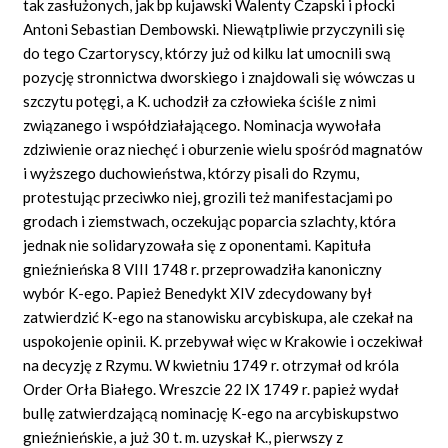
tak zasłużonych, jak bp kujawski Walenty Czapski i płocki
Antoni Sebastian Dembowski. Niewątpliwie przyczynili się
do tego Czartoryscy, którzy już od kilku lat umocnili swą
pozycję stronnictwa dworskiego i znajdowali się wówczas u
szczytu potęgi, a K. uchodził za człowieka ściśle z nimi
związanego i współdziałającego. Nominacja wywołała
zdziwienie oraz niechęć i oburzenie wielu spośród magnatów
i wyższego duchowieństwa, którzy pisali do Rzymu,
protestując przeciwko niej, grozili też manifestacjami po
grodach i ziemstwach, oczekując poparcia szlachty, która
jednak nie solidaryzowała się z oponentami. Kapituła
gnieźnieńska 8 VIII 1748 r. przeprowadziła kanoniczny
wybór K-ego. Papież Benedykt XIV zdecydowany był
zatwierdzić K-ego na stanowisku arcybiskupa, ale czekał na
uspokojenie opinii. K. przebywał więc w Krakowie i oczekiwał
na decyzję z Rzymu. W kwietniu 1749 r. otrzymał od króla
Order Orła Białego. Wreszcie 22 IX 1749 r. papież wydał
bullę zatwierdzającą nominację K-ego na arcybiskupstwo
gnieźnieńskie, a już 30 t. m. uzyskał K., pierwszy z