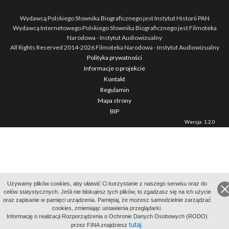
Wydawcą Polskiego Słownika Biograficznego jest Instytut Historii PAN
Wydawcą Internetowego Polskiego Słownika Biograficznego jest Filmoteka
Narodowa - Instytut Audiowizualny
All Rights Reserved 2014-
2026
Filmoteka Narodowa - Instytut Audiowizualny
Polityka prywatności
Informacje o projekcie
Kontakt
Regulamin
Mapa strony
BIP
Wersja: 1.2.0
Uzywamy plików cookies, aby ułatwić Ci korzystanie z naszego serwisu oraz do
celów statystycznych. Jeśli nie blokujesz tych plików, to zgadzasz się na ich użycie
oraz zapisanie w pamięci urządzenia. Pamiętaj, że możesz samodzielnie zarządzać
cookies, zmieniając ustawienia przeglądarki.
Informację o realizacji Rozporządzenia o Ochronie Danych Osobowych (RODO)
tutaj
przez FINA znajdziesz
.