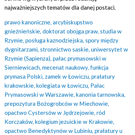
najważniejszych tematów dla danej postaci.
prawo kanoniczne,
arcybiskupstwo
gnieźnieńskie,
doktorat obojga praw,
studia w
Rzymie,
posługa kaznodziejska,
spory między
dygnitarzami,
stronnictwo saskie,
uniwersytet w
Rzymie (Sapienza),
pałac prymasowski w
Sierniewicach,
mecenat naukowy,
funkcja
prymasa Polski,
zamek w Łowiczu,
prałatury
krakowskie,
kolegiata w Łowiczu,
Pałac
Prymasowski w Warszawie,
kanonia tarnowska,
prepozytura Bożogrobców w Miechowie,
opactwo Cystersów w Jędrzejowie,
ród
Korczaków,
kolegium jezuickie w Krakowie,
opactwo Benedyktynów w Lubiniu,
prałatury u