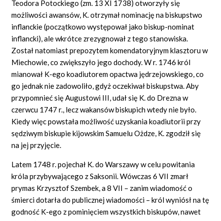
Teodora Potockiego (zm. 13 XI 1738) otworzyły się
możliwości awansów, K. otrzymał nominację na biskupstwo
inflanckie (początkowo występował jako biskup-nominat
inflancki), ale wkrótce zrezygnował z tego stanowiska.
Został natomiast prepozytem komendatoryjnym klasztoru w
Miechowie, co zwiększyło jego dochody. W r. 1746 król
mianował K-ego koadiutorem opactwa jędrzejowskiego, co
go jednak nie zadowoliło, gdyż oczekiwał biskupstwa. Aby
przypomnieć się Augustowi III, udał się K. do Drezna w
czerwcu 1747 r., lecz wakansów biskupich wtedy nie było.
Kiedy więc powstała możliwość uzyskania koadiutorii przy
sędziwym biskupie kijowskim Samuelu Ożdze, K. zgodził się
na jej przyjęcie.
Latem 1748 r. pojechał K. do Warszawy w celu powitania
króla przybywającego z Saksonii. Wówczas 6 VII zmarł
prymas Krzysztof Szembek, a 8 VII – zanim wiadomość o
śmierci dotarła do publicznej wiadomości – król wyniósł na tę
godność K-ego z pominięciem wszystkich biskupów, nawet