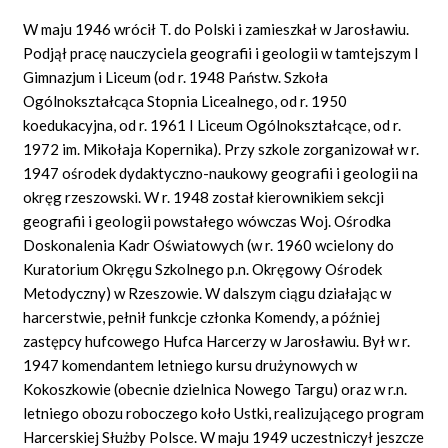
W maju 1946 wrócił T. do Polski i zamieszkał w Jarosławiu.
Podjął pracę nauczyciela geografii i geologii w tamtejszym I
Gimnazjum i Liceum (od r. 1948 Państw. Szkoła
Ogólnokształcąca Stopnia Licealnego, od r. 1950
koedukacyjna, od r. 1961 I Liceum Ogólnokształcące, od r.
1972 im. Mikołaja Kopernika). Przy szkole zorganizował w r.
1947 ośrodek dydaktyczno-naukowy geografii i geologii na
okręg rzeszowski. W r. 1948 został kierownikiem sekcji
geografii i geologii powstałego wówczas Woj. Ośrodka
Doskonalenia Kadr Oświatowych (w r. 1960 wcielony do
Kuratorium Okręgu Szkolnego p.n. Okręgowy Ośrodek
Metodyczny) w Rzeszowie. W dalszym ciągu działając w
harcerstwie, pełnił funkcje członka Komendy, a później
zastępcy hufcowego Hufca Harcerzy w Jarosławiu. Był w r.
1947 komendantem letniego kursu drużynowych w
Kokoszkowie (obecnie dzielnica Nowego Targu) oraz w r.n.
letniego obozu roboczego koło Ustki, realizującego program
Harcerskiej Służby Polsce. W maju 1949 uczestniczył jeszcze