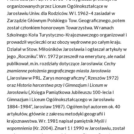
organizowanych przez Liceum Ogólnokształcące w
Jarosławiu Uniw. dla Rodziców. W l. 1962–4 zasiadał w
Zarządzie Głównym Polskiego Tow. Geograficznego, potem
został członkiem honorowym Towarzystwa. W ramach
Szkolnego Koła Turystyczno-Krajoznawczego organizował i
prowadził wycieczki oraz obozy wędrowne po całym kraju.
Działał w Stow. Miłośników Jarosławia i ogłaszał artykuły w
jego „Roczniku”. W r. 1972 przeszedł na emeryturę, ale nadal
publikował, m.in. rozdziały dotyczące Jarosławia:
Cechy
znamienne położenia geograficznego miasta Jarosławia
(„Jarosław w PRL. Zarys monograficzny”, Rzeszów 1972)
oraz
Historia harcerstwa przy I Gimnazjum i Liceum w
Jarosławiu
(„Księga Pamiątkowa Jubileuszu 100-lecia I
Gimnazjum i Liceum Ogólnokształcącego w Jarosławiu
1884–1984”, Jarosław 1987). Ogółem był autorem ok. 40
artykułów, głównie z zakresu metodyki geografii i
krajoznawstwa. W r. 1981 napisał pamiętnik
Myśli i
wspomnienia
(Kr. 2004). Zmarł 1 I 1990 w Jarosławiu, został