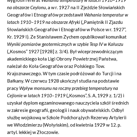
na obszarze Ceylonu
, a w r. 1927 na II Zjeździe Słowiańskich
Geografów i Etnografów przedstawił
Wahania temperatur w
latach 1910–1919 na obszarze Afryki
(„Pamiętnik II Zjazdu
Słowiańskich Geografów i Etnografów w Polsce w r. 1927”,
Kr. 1929 I). Ze Stanisławem Zychem opublikował komunikat
Wyniki pomiarów geotermicznych w szybie Tesp IV w Kałuszu
(„Kosmos” 1927 [1928] z. 3/4). Był wiceprzewodniczącym
akademickiego koła Ligi Obrony Powietrznej Państwa,
należał do Koła Geografów oraz Polskiego Tow.
Krajoznawczego. W tym czasie podróżował do Turcji i na
Bałkany. W czerwcu 1928 ukończył studia na podstawie
pracy
Wpływ monsunu na roczny przebieg temperatury na
Cejlonie w latach
1910–1919
(„Kosmos”, S. A, 1929 z. 1/2) i
uzyskał dyplom egzaminowanego nauczyciela szkół średnich
w zakresie geografii, geologii i nauk obywatelskich. Odbył
służbę wojskową w Szkole Podchorążych Rezerwy Artylerii
we Włodzimierzu (Wołyńskim), od kwietnia 1929 w 12. p.
artyl. lekkiej w Złoczowie.