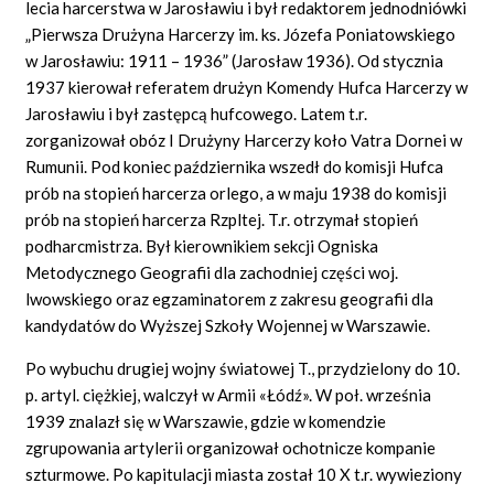
lecia harcerstwa w Jarosławiu i był redaktorem jednodniówki
„Pierwsza Drużyna Harcerzy im. ks. Józefa Poniatowskiego
w Jarosławiu: 1911 – 1936” (Jarosław 1936). Od stycznia
1937 kierował referatem drużyn Komendy Hufca Harcerzy w
Jarosławiu i był zastępcą hufcowego. Latem t.r.
zorganizował obóz I Drużyny Harcerzy koło Vatra Dornei w
Rumunii. Pod koniec października wszedł do komisji Hufca
prób na stopień harcerza orlego, a w maju 1938 do komisji
prób na stopień harcerza Rzpltej. T.r. otrzymał stopień
podharcmistrza. Był kierownikiem sekcji Ogniska
Metodycznego Geografii dla zachodniej części woj.
lwowskiego oraz egzaminatorem z zakresu geografii dla
kandydatów do Wyższej Szkoły Wojennej w Warszawie.
Po wybuchu drugiej wojny światowej T., przydzielony do 10.
p. artyl. ciężkiej, walczył w Armii «Łódź». W poł. września
1939 znalazł się w Warszawie, gdzie w komendzie
zgrupowania artylerii organizował ochotnicze kompanie
szturmowe. Po kapitulacji miasta został 10 X t.r. wywieziony