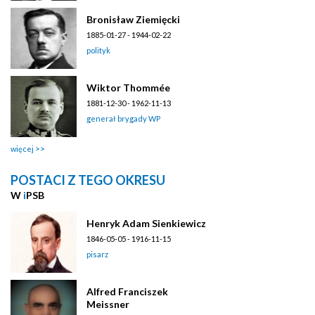
Bronisław Ziemięcki
1885-01-27 - 1944-02-22
polityk
Wiktor Thommée
1881-12-30 - 1962-11-13
generał brygady WP
więcej
POSTACI Z TEGO OKRESU
W
i
PSB
Henryk Adam Sienkiewicz
1846-05-05 - 1916-11-15
pisarz
Alfred Franciszek
Meissner