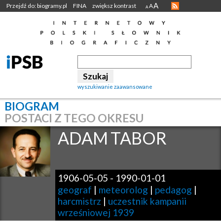
A
Przejdź do: biogramy.pl
FINA
zwiększ kontrast
A
A
wyszukiwanie zaawansowane
BIOGRAM
POSTACI Z TEGO OKRESU
ADAM
TABOR
1906-05-05
-
1990-01-01
geograf
|
meteorolog
|
pedagog
|
harcmistrz
|
uczestnik kampanii
wrześniowej 1939