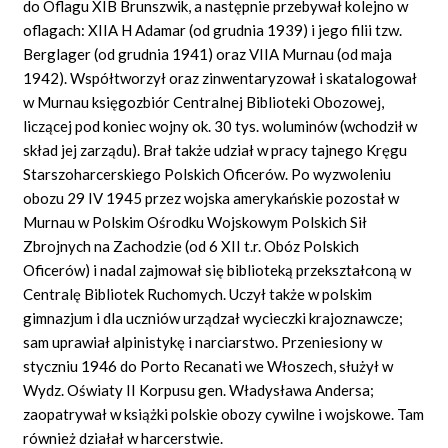
do Oflagu XIB Brunszwik, a następnie przebywał kolejno w
oflagach: XIIA H Adamar (od grudnia 1939) i jego filii tzw.
Berglager (od grudnia 1941) oraz VIIA Murnau (od maja
1942). Współtworzył oraz zinwentaryzował i skatalogował
w Murnau księgozbiór Centralnej Biblioteki Obozowej,
liczącej pod koniec wojny ok. 30 tys. woluminów (wchodził w
skład jej zarządu). Brał także udział w pracy tajnego Kręgu
Starszoharcerskiego Polskich Oficerów. Po wyzwoleniu
obozu 29 IV 1945 przez wojska amerykańskie pozostał w
Murnau w Polskim Ośrodku Wojskowym Polskich Sił
Zbrojnych na Zachodzie (od 6 XII t.r. Obóz Polskich
Oficerów) i nadal zajmował się biblioteką przekształconą w
Centralę Bibliotek Ruchomych. Uczył także w polskim
gimnazjum i dla uczniów urządzał wycieczki krajoznawcze;
sam uprawiał alpinistykę i narciarstwo. Przeniesiony w
styczniu 1946 do Porto Recanati we Włoszech, służył w
Wydz. Oświaty II Korpusu gen. Władysława Andersa;
zaopatrywał w książki polskie obozy cywilne i wojskowe. Tam
również działał w harcerstwie.