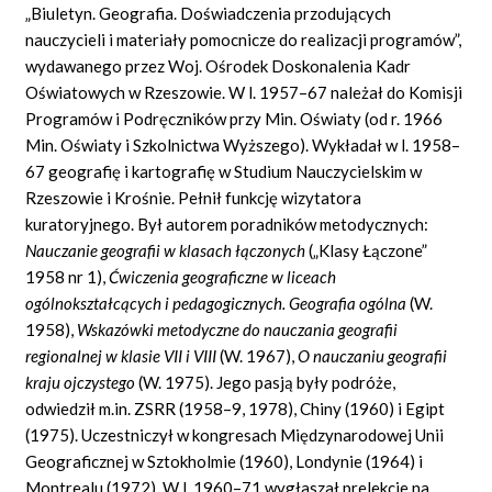
„Biuletyn. Geografia. Doświadczenia przodujących
nauczycieli i materiały pomocnicze do realizacji programów”,
wydawanego przez Woj. Ośrodek Doskonalenia Kadr
Oświatowych w Rzeszowie. W l. 1957–67 należał do Komisji
Programów i Podręczników przy Min. Oświaty (od r. 1966
Min. Oświaty i Szkolnictwa Wyższego). Wykładał w l. 1958–
67 geografię i kartografię w Studium Nauczycielskim w
Rzeszowie i Krośnie. Pełnił funkcję wizytatora
kuratoryjnego. Był autorem poradników metodycznych:
Nauczanie geografii w klasach łączonych
(„Klasy Łączone”
1958 nr 1),
Ćwiczenia geograficzne w liceach
ogólnokształcących i pedagogicznych. Geografia ogólna
(W.
1958),
Wskazówki metodyczne do nauczania geografii
regionalnej w klasie VII i VIII
(W. 1967),
O nauczaniu geografii
kraju ojczystego
(W. 1975). Jego pasją były podróże,
odwiedził m.in. ZSRR (1958–9, 1978), Chiny (1960) i Egipt
(1975). Uczestniczył w kongresach Międzynarodowej Unii
Geograficznej w Sztokholmie (1960), Londynie (1964) i
Montrealu (1972). W l. 1960–71 wygłaszał prelekcje na