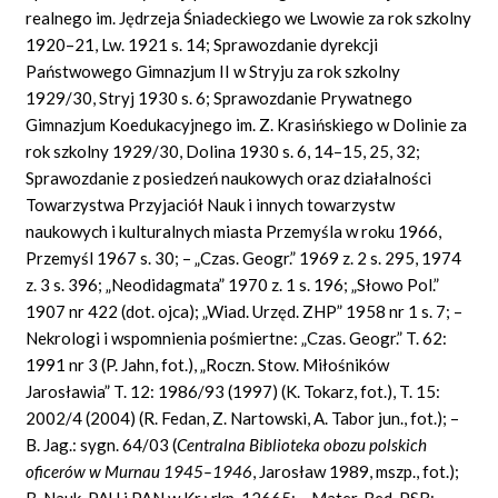
realnego im. Jędrzeja Śniadeckiego we Lwowie za rok szkolny
1920–21, Lw. 1921 s. 14; Sprawozdanie dyrekcji
Państwowego Gimnazjum II w Stryju za rok szkolny
1929/30, Stryj 1930 s. 6; Sprawozdanie Prywatnego
Gimnazjum Koedukacyjnego im. Z. Krasińskiego w Dolinie za
rok szkolny 1929/30, Dolina 1930 s. 6, 14–15, 25, 32;
Sprawozdanie z posiedzeń naukowych oraz działalności
Towarzystwa Przyjaciół Nauk i innych towarzystw
naukowych i kulturalnych miasta Przemyśla w roku 1966,
Przemyśl 1967 s. 30; – „Czas. Geogr.” 1969 z. 2 s. 295, 1974
z. 3 s. 396; „Neodidagmata” 1970 z. 1 s. 196; „Słowo Pol.”
1907 nr 422 (dot. ojca); „Wiad. Urzęd. ZHP” 1958 nr 1 s. 7; –
Nekrologi i wspomnienia pośmiertne: „Czas. Geogr.” T. 62:
1991 nr 3 (P. Jahn, fot.), „Roczn. Stow. Miłośników
Jarosławia” T. 12: 1986/93 (1997) (K. Tokarz, fot.), T. 15:
2002/4 (2004) (R. Fedan, Z. Nartowski, A. Tabor jun., fot.); –
B. Jag.: sygn. 64/03 (
Centralna Biblioteka obozu polskich
oficerów w Murnau 1945–1946
, Jarosław 1989, mszp., fot.);
B. Nauk. PAU i PAN w Kr.: rkp. 12665; – Mater. Red. PSB: