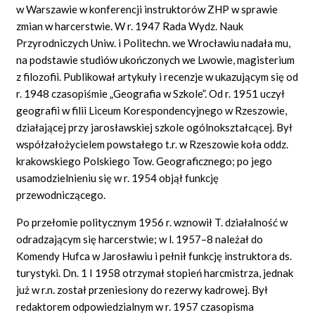
w Warszawie w konferencji instruktorów ZHP w sprawie
zmian w harcerstwie. W r. 1947 Rada Wydz. Nauk
Przyrodniczych Uniw. i Politechn. we Wrocławiu nadała mu,
na podstawie studiów ukończonych we Lwowie, magisterium
z filozofii. Publikował artykuły i recenzje w ukazującym się od
r. 1948 czasopiśmie „Geografia w Szkole”. Od r. 1951 uczył
geografii w filii Liceum Korespondencyjnego w Rzeszowie,
działającej przy jarosławskiej szkole ogólnokształcącej. Był
współzałożycielem powstałego t.r. w Rzeszowie koła oddz.
krakowskiego Polskiego Tow. Geograficznego; po jego
usamodzielnieniu się w r. 1954 objął funkcję
przewodniczącego.
Po przełomie politycznym 1956 r. wznowił T. działalność w
odradzającym się harcerstwie; w l. 1957–8 należał do
Komendy Hufca w Jarosławiu i pełnił funkcję instruktora ds.
turystyki. Dn. 1 I 1958 otrzymał stopień harcmistrza, jednak
już w r.n. został przeniesiony do rezerwy kadrowej. Był
redaktorem odpowiedzialnym w r. 1957 czasopisma