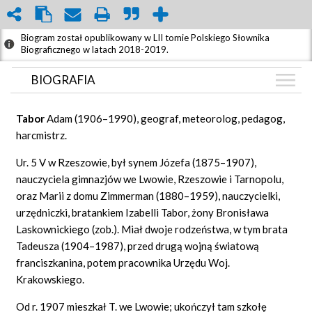
Biogram został opublikowany w LII tomie Polskiego Słownika
Biograficznego w latach 2018-2019.
BIOGRAFIA
BIOGRAFIA
Tabor
Adam (1906–1990), geograf, meteorolog, pedagog,
GRAF POWIĄZAŃ
harcmistrz.
DYSKUSJA
Ur. 5 V w Rzeszowie, był synem Józefa (1875–1907),
Mapa
nauczyciela gimnazjów we Lwowie, Rzeszowie i Tarnopolu,
oraz Marii z domu Zimmerman (1880–1959), nauczycielki,
urzędniczki, bratankiem Izabelli Tabor, żony Bronisława
Laskownickiego (zob.). Miał dwoje rodzeństwa, w tym brata
Tadeusza (1904–1987), przed drugą wojną światową
franciszkanina, potem pracownika Urzędu Woj.
Krakowskiego.
Od r. 1907 mieszkał T. we Lwowie; ukończył tam szkołę