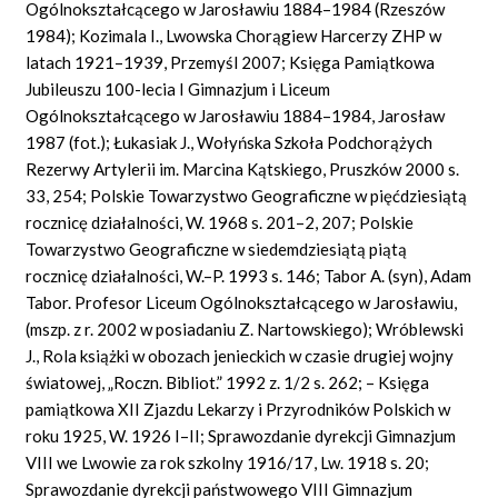
Ogólnokształcącego w Jarosławiu 1884–1984 (Rzeszów
1984); Kozimala I., Lwowska Chorągiew Harcerzy ZHP w
latach 1921–1939, Przemyśl 2007; Księga Pamiątkowa
Jubileuszu 100-lecia I Gimnazjum i Liceum
Ogólnokształcącego w Jarosławiu 1884–1984, Jarosław
1987 (fot.); Łukasiak J., Wołyńska Szkoła Podchorążych
Rezerwy Artylerii im. Marcina Kątskiego, Pruszków 2000 s.
33, 254; Polskie Towarzystwo Geograficzne w pięćdziesiątą
rocznicę działalności, W. 1968 s. 201–2, 207; Polskie
Towarzystwo Geograficzne w siedemdziesiątą piątą
rocznicę działalności, W.–P. 1993 s. 146; Tabor A. (syn), Adam
Tabor. Profesor Liceum Ogólnokształcącego w Jarosławiu,
(mszp. z r. 2002 w posiadaniu Z. Nartowskiego); Wróblewski
J., Rola książki w obozach jenieckich w czasie drugiej wojny
światowej, „Roczn. Bibliot.” 1992 z. 1/2 s. 262; – Księga
pamiątkowa XII Zjazdu Lekarzy i Przyrodników Polskich w
roku 1925, W. 1926 I–II; Sprawozdanie dyrekcji Gimnazjum
VIII we Lwowie za rok szkolny 1916/17, Lw. 1918 s. 20;
Sprawozdanie dyrekcji państwowego VIII Gimnazjum