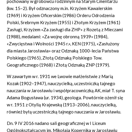
pochowany w grobowcu rodzinnym na Starym Cmentarzu
(kw. 15–2). Był odznaczony m.in. Krzyżem Kawalerskim
(1969) i Krzyżem Oficerskim (1986) Orderu Odrodzenia
Polski, Srebrnym Krzyżem (1955) i Złotym Krzyżem (1961)
Zasługi, Krzyżem «Za zasługi dla ZHP» z Rozetą z Mieczami
(1988), medalami: «Za wojnę obronną 1939» (1984),
«Zwycięstwa i Wolności 1945 r.», KEN (1975), «Zasłużony
dla miasta Jarosławia» oraz Odznaką 1000-lecia Państwa
Polskiego (1965), Złotą Odznaką Polskiego Tow.
Geograficznego (1968) i Złotą Odznaką ZNP (1979).
W zawartym w r. 1931 we Lwowie małżeństwie z Marią
Kozak (1902–1947), nauczycielką, uczestniczką tajnego
nauczania w Jarosławiu i współpracowniczką AK, miał T. syna
Adama Bogusława (ur. 1934), geologa. Powtórnie ożenił się
w r. 1951 z Otylią Krajewską (1913–2006), nauczycielką,
również byłą uczestniczką tajnego nauczania w Jarosławiu.
Dn. 9 IV 2016 nadano sali geograficznej w I Liceum
Ogólnokształcącym im. Mikołaja Kopernika w Jarosławiu