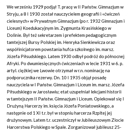
We wrześniu 1929 podjął T. pracę w II Państw. Gimnazjum w
Stryju, a 8 I 1930 został nauczycielem geografii i «ćwiczeń
cielesnych» w Prywatnym Gimnazjum (po r. 1932 Gimnazjum i
Liceum) Koedukacyjnym im. Zygmunta Krasińskiego w
Dolinie. Był też sekretarzem i prefektem pedagogicznym
tamtejszej Bursy Polskiej im. Henryka Sienkiewicza oraz
współinicjatorem powstania hufca szkolnego im. marsz.
Józefa Piłsudskiego. Latem 1930 odbył podróż do północnej
Afryki. Po dwumiesięcznych ćwiczeniach w lecie 1931 w 6. p.
artyl. ciężkiej we Lwowie otrzymał w r.n. nominację na
podporucznika rezerwy. Dn. 10 I 1935 objął posadę
nauczyciela w I Państw. Gimnazjum i Liceum im. marsz. Józefa
Piłsudskiego w Jarosławiu; etat uzupełniał lekcjami historii
w tamtejszym II Państw. Gimnazjum i Liceum. Opiekował się I
Drużyną Harcerzy im. księcia Józefa Poniatowskiego, a
następnie od 1 XI t.r. był w stopniu harcerza Rzpltej jej
drużynowym. Latem t.r. uczestniczył w Jubileuszowym Zlocie
Harcerstwa Polskiego w Spale. Zorganizował jubileusz 25-