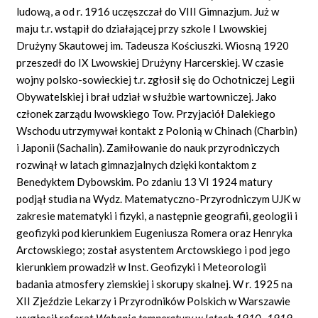
ludową, a od r. 1916 uczęszczał do VIII Gimnazjum. Już w
maju t.r. wstąpił do działającej przy szkole I Lwowskiej
Drużyny Skautowej im. Tadeusza Kościuszki. Wiosną 1920
przeszedł do IX Lwowskiej Drużyny Harcerskiej. W czasie
wojny polsko-sowieckiej t.r. zgłosił się do Ochotniczej Legii
Obywatelskiej i brał udział w służbie wartowniczej. Jako
członek zarządu lwowskiego Tow. Przyjaciół Dalekiego
Wschodu utrzymywał kontakt z Polonią w Chinach (Charbin)
i Japonii (Sachalin). Zamiłowanie do nauk przyrodniczych
rozwinął w latach gimnazjalnych dzięki kontaktom z
Benedyktem Dybowskim. Po zdaniu 13 VI 1924 matury
podjął studia na Wydz. Matematyczno-Przyrodniczym UJK w
zakresie matematyki i fizyki, a następnie geografii, geologii i
geofizyki pod kierunkiem Eugeniusza Romera oraz Henryka
Arctowskiego; został asystentem Arctowskiego i pod jego
kierunkiem prowadził w Inst. Geofizyki i Meteorologii
badania atmosfery ziemskiej i skorupy skalnej. W r. 1925 na
XII Zjeździe Lekarzy i Przyrodników Polskich w Warszawie
wygłosił referat
Wahania temperatury w latach 1910–1919