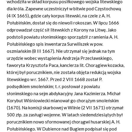
wchodziła w skład korpusu posiłkowego wojska litewskiego
dla króla. Zapewne uczestniczył w bitwie pod Częstochową
(4 IX 1665), gdzie cały korpus litewski, na czele z A. H.
Połubińskim, dostał się do niewoli rokoszan. W lipcu 1666
odprowadzał część sił litewskich z Korony na Litwę. Jako
podstoli powiatu słonimskiego sporządził z ramienia A. H.
Połubińskiego spis inwentarza Surwiliszek w pow.
oszmiańskim (8 III 1667). Nie utrzymał się jednak na tym
urzędzie wobec wystąpienia Andrzeja Przecławskiego,
faworyta Krzysztofa Paca, kanclerza lit. Chorągiew kozacka,
której był porucznikiem, nie została objęta redukcją wojska
litewskiego w r. 1667. Przed 2 VIII 1668 został P.
podsędkiem smoleńskim; t. r. posłował z powiatu
słonimskiego na sejm abdykacyjny Jana Kazimierza. Michał
Korybut Wiśniowiecki mianował go chorążym smoleńskim
(1670). Na komisji skarbowej w Wilnie (2 VII 1671) otrzymał
500 złp. za zasługi wojenne. W latach siedemdziesiątych był
porucznikiem nowo sformowanej chorągwi husarskiej A. H.
Połubińskiego. W Dubience nad Bugiem podpisał się pod