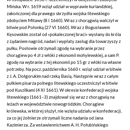
Mińska. W r. 1659 wziął udział w wyprawie kurlandzkiej,
zakończonej dla prawego skrzydła wojska litewskiego
zdobyciem Mitawy (8 I 1660). Wraz z chorągwią walczył w
bitwie pod Połonką (27 VI 1660). Wraz z Bogusławem
Kęsowskim został od «pokaleczonej braci» wysłany do króla
z żądaniem nagród, nadań i wypłaty zasług dla towarzyszy z
pułku. Posłowie otrzymali zgodę na wybranie przez
chorągiew po 4 zł z włóki z ekonomii mohylewskiej, a sam P.
zgodę na wybranie z tej ekonomii po 15 gr z włóki na własne
potrzeby. Na pocz. października 1660 r. wziął udział w bitwie
z J. A. Dołgorukim nad rzeką Basią. Następnie wraz z całym
pułkiem pisarza polnego litewskiego uczestniczył w bitwie
pod Kuszlikami (4
XI 1661). W okresie konfederacji wojska
litewskiego (1661–3) znajdował się wraz z chorągwią na
leżach w województwie nowogródzkim. Chorągiew
królewska, w której służył, nie wzięła udziału w konfederacji,
za co jej żołnierze otrzymali liczne nadania od Jana
Kazimierza. Za wstawiennictwem A. H. Połubińskiego