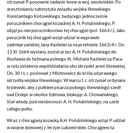
otrzymał P. ponownie nadanie lenne w woj. smoleńskim. Po
aresztowaniu substytuta związku wojska litewskiego
Konstantego Kotowskiego, będącego jednocześnie
porucznikiem chorągwi kozackiej A. H. Połubińskiego, P.
objął po nim porucznikostwo tej chorągwi (poł. 1663 r.). Jako
porucznik tej chorągwi wziął udział w wyprawie
zadnieprzańskiej Jana Kazimierza na przełomie 1663/4 r. Dn.
13 XI 1664 wysłany został przez A. H. Połubińskiego do
Rosławia do hetmana polnego lit. Michała Kazimierza Paca
w celu ustalenia współdziałania obu skrzydeł armii litewskiej.
Dn. 30 I t. r. posłował z Michnowicz do króla od prawego
skrzydła wojska litewskiego. W marcu t. r. otrzymał ordynans
królewski, aby z pułkiem pisarza polnego litewskiego szedł
nad Dniepr w okolice Szkłowa, blokując A. Chowańskiego.
Stał wtedy, pod nieobecność A. H. Połubińskiego, na czele
całego pułku.
Wraz z chorągwią kozacką A.H. Połubińskiego wziął P. udział
w wojnie domowej z Jerzym Lubomirskim. Chorągiew ta