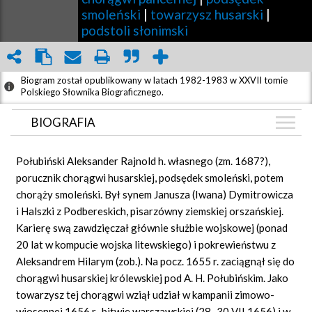
smoleński
|
towarzysz husarski
|
podstoli słonimski
Biogram został opublikowany w latach 1982-1983 w XXVII tomie
Polskiego Słownika Biograficznego.
BIOGRAFIA
BIOGRAFIA
Połubiński Aleksander Rajnold h. własnego (zm. 1687?),
ZDJĘCIA
porucznik chorągwi husarskiej, podsędek smoleński, potem
(1)
chorąży smoleński. Był synem Janusza (Iwana) Dymitrowicza
GRAF POWIĄZAŃ
i Halszki z Podbereskich, pisarzówny ziemskiej orszańskiej.
DYSKUSJA
Karierę swą zawdzięczał głównie służbie wojskowej (ponad
20 lat w kompucie wojska litewskiego) i pokrewieństwu z
Aleksandrem Hilarym (zob.). Na pocz. 1655 r. zaciągnął się do
chorągwi husarskiej królewskiej pod A. H. Połubińskim. Jako
towarzysz tej chorągwi wziął udział w kampanii zimowo-
wiosennej 1656 r., bitwie warszawskiej (28–30 VII 1656) i w