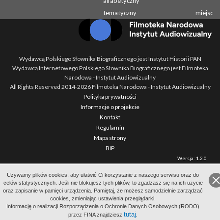
alfabetyczny
tematyczny
miejsc
Wydawcą Polskiego Słownika Biograficznego jest Instytut Historii PAN
Wydawcą Internetowego Polskiego Słownika Biograficznego jest Filmoteka
Narodowa - Instytut Audiowizualny
All Rights Reserved 2014-
2026
Filmoteka Narodowa - Instytut Audiowizualny
Polityka prywatności
Informacje o projekcie
Kontakt
Regulamin
Mapa strony
BIP
Wersja: 1.2.0
Uzywamy plików cookies, aby ułatwić Ci korzystanie z naszego serwisu oraz do
celów statystycznych. Jeśli nie blokujesz tych plików, to zgadzasz się na ich użycie
oraz zapisanie w pamięci urządzenia. Pamiętaj, że możesz samodzielnie zarządzać
cookies, zmieniając ustawienia przeglądarki.
Informację o realizacji Rozporządzenia o Ochronie Danych Osobowych (RODO)
tutaj
przez FINA znajdziesz
.