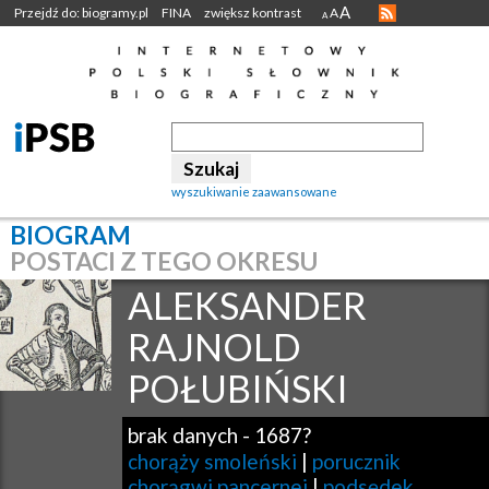
A
Przejdź do: biogramy.pl
FINA
zwiększ kontrast
A
A
wyszukiwanie zaawansowane
BIOGRAM
POSTACI Z TEGO OKRESU
ALEKSANDER
RAJNOLD
POŁUBIŃSKI
brak danych
-
1687?
chorąży smoleński
|
porucznik
chorągwi pancernej
|
podsędek