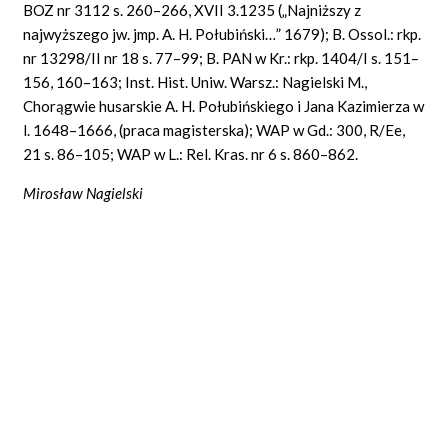
BOZ nr 3112 s. 260–266, XVII 3.1235 („Najniższy z
najwyższego jw. jmp. A. H. Połubiński…” 1679); B. Ossol.: rkp.
nr 13298/II nr 18 s. 77–99; B. PAN w Kr.: rkp. 1404/I s. 151–
156, 160–163; Inst. Hist. Uniw. Warsz.: Nagielski M.,
Chorągwie husarskie A. H. Połubińskiego i Jana Kazimierza w
l. 1648–1666, (praca magisterska); WAP w Gd.: 300, R/Ee,
21 s. 86–105; WAP w L.: Rel. Kras. nr 6 s. 860–862.
Mirosław Nagielski