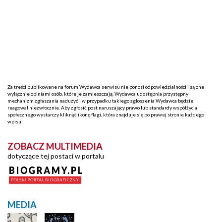
Za treści publikowane na forum Wydawca serwisu nie ponosi odpowiedzialności i są one
wyłącznie opiniami osób, które je zamieszczają. Wydawca udostępnia przystępny
mechanizm zgłaszania nadużyć i w przypadku takiego zgłoszenia Wydawca będzie
reagował niezwłocznie. Aby zgłosić post naruszający prawo lub standardy współżycia
społecznego wystarczy kliknąć ikonę flagi, która znajduje się po prawej stronie każdego
wpisu.
ZOBACZ MULTIMEDIA
dotyczące tej postaci w portalu
MEDIA