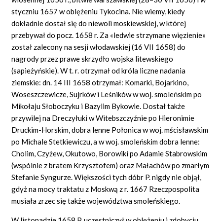
styczniu 1657 w oblężeniu Tykocina. Nie wiemy, kiedy
dokładnie dostał się do niewoli moskiewskiej, w której
przebywał do pocz. 1658 r.
Za «ledwie
strzymane
więzienie»
został zalecony na sesji włodawskiej (16 VII 1658) do
nagrody przez prawe skrzydło wojska litewskiego
(sapieżyńskie). W t. r. otrzymał od króla liczne nadania
ziemskie: dn. 14 III 1658 otrzymał: Komarki, Bojarkino,
Woseszczewicze, Sujrków i Leśników w woj. smoleńskim po
Mikołaju Słoboczyku i Bazylim Bykowie. Dostał także
przywilej na Dreczyłuki w Witebszczyźnie po Hieronimie
Druckim-Horskim, dobra lenne Połonica w woj. mścisławskim
po Michale Stetkiewiczu, a w woj. smoleńskim dobra lenne:
Cholim, Czyżew, Okutowo, Borowiki po Adamie Stabrowskim
(wspólnie z bratem Krzysztofem) oraz Małachów po zmarłym
Stefanie Syngurze. Większości tych dóbr P. nigdy nie objął,
gdyż na mocy traktatu z Moskwą z r. 1667 Rzeczpospolita
musiała zrzec się także województwa smoleńskiego.
W listopadzie 1658 P. uczestniczył w oblężeniu i zdobyciu