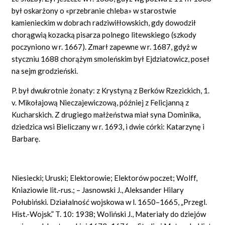
był oskarżony o «przebranie chleba» w starostwie
kamienieckim w dobrach radziwiłłowskich, gdy dowodził
chorągwią kozacką pisarza polnego litewskiego (szkody
poczyniono w r. 1667). Zmarł zapewne w r. 1687, gdyż w
styczniu 1688 chorążym smoleńskim był Ejdziatowicz, poseł
na sejm grodzieński.
P. był dwukrotnie żonaty: z Krystyną z Berków Rzezickich, 1.
v. Mikołajową Nieczajewiczową, później z Felicjanną z
Kucharskich. Z drugiego małżeństwa miał syna Dominika,
dziedzica wsi Bieliczany w r. 1693, i dwie córki: Katarzynę i
Barbarę.
Niesiecki; Uruski; Elektorowie; Elektorów poczet; Wolff,
Kniaziowie lit.-rus.; – Jasnowski J., Aleksander Hilary
Połubiński. Działalność wojskowa w l. 1650–1665, „Przegl.
Hist.-Wojsk.” T. 10: 1938; Woliński J., Materiały do dziejów