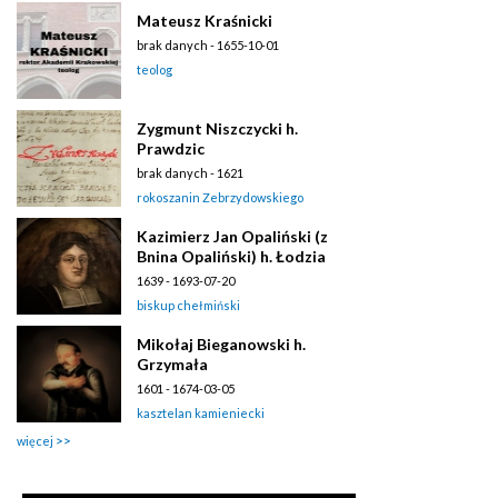
Mateusz Kraśnicki
brak danych - 1655-10-01
teolog
Zygmunt Niszczycki h.
Prawdzic
brak danych - 1621
rokoszanin Zebrzydowskiego
Kazimierz Jan Opaliński (z
Bnina Opaliński) h. Łodzia
1639 - 1693-07-20
biskup chełmiński
Mikołaj Bieganowski h.
Grzymała
1601 - 1674-03-05
kasztelan kamieniecki
więcej