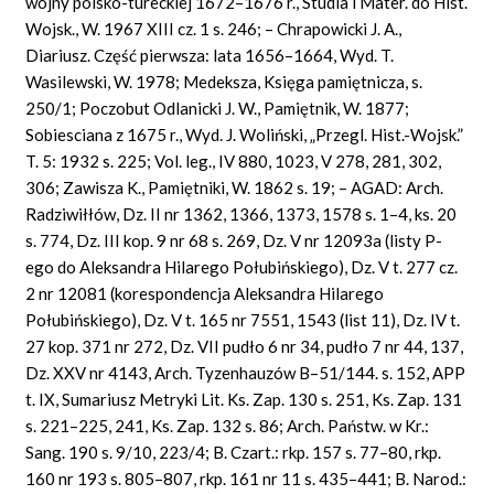
wojny polsko-tureckiej 1672–1676 r., Studia i Mater. do Hist.
Wojsk., W. 1967 XIII cz. 1 s. 246; – Chrapowicki J. A.,
Diariusz. Część pierwsza: lata 1656–1664, Wyd. T.
Wasilewski, W. 1978; Medeksza, Księga pamiętnicza, s.
250/1; Poczobut Odlanicki J. W., Pamiętnik, W. 1877;
Sobiesciana z 1675 r., Wyd. J. Woliński, „Przegl. Hist.-Wojsk.”
T. 5: 1932 s. 225; Vol. leg., IV 880, 1023, V 278, 281, 302,
306; Zawisza K., Pamiętniki, W. 1862 s. 19; – AGAD: Arch.
Radziwiłłów, Dz. II nr 1362, 1366, 1373, 1578 s. 1–4, ks. 20
s. 774, Dz. III kop. 9 nr 68 s. 269, Dz. V nr 12093a (listy P-
ego do Aleksandra Hilarego Połubińskiego), Dz. V t. 277 cz.
2 nr 12081 (korespondencja Aleksandra Hilarego
Połubińskiego), Dz. V t. 165 nr 7551, 1543 (list 11), Dz. IV t.
27 kop. 371 nr 272, Dz. VII pudło 6 nr 34, pudło 7 nr 44, 137,
Dz.
XXV nr 4143, Arch.
Tyzenhauzów B–51/144. s. 152, APP
t. IX, Sumariusz Metryki Lit. Ks. Zap. 130 s. 251, Ks. Zap. 131
s. 221–225, 241, Ks. Zap. 132 s. 86; Arch. Państw. w Kr.:
Sang. 190 s. 9/10, 223/4; B. Czart.: rkp. 157 s. 77–80, rkp.
160 nr 193 s. 805–807, rkp. 161 nr 11 s. 435–441; B. Narod.: