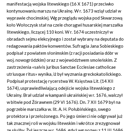
manifestacją wojska litewskiego (16 X 1671) przeciwko
kontynuowaniu marszu na Ukrainę. W r. 1673 wziął udział w
wyprawie chocimskiej. Wg przeglądu wojska pod Skwarzową
koło Wołoczysk stał na czele chorągwi husarskiej marszałka
litewskiego, liczącej 110 koni. W r. 1674 uczestniczył w
obradach sejmu elekcyjnego i został wybrany na deputata do
redagowania paktów konwentów. Sufragia Jana Sobieskiego
podpisał z powiatem słonimskim (z racji posiadania dóbr w
woj. nowogródzkim) oraz z województwem smoleńskim. Z
zastrzeżenia «salvis juribus Sanctae Ecclesiae catholicae
utriusque ritus» wynika, iż był wyznania greckokatolickiego.
Podpisał protestację rycerstwa W. Księstwa Lit. (14 XII
1674), usprawiedliwiającą odejście wojska litewskiego z
Ukrainy. Brał udział w kampanii ukraińskiej w r. 1676, walczył
w bitwie pod Żórawnem (29 VI 1676). Dn. 7 XII 1679 był na
pogrzebie marszałka w. lit. A. H. Połubińskiego, swego
protektora i przełożonego. Po jego śmierci nie odgrywał już
tak znacznej roli w wojsku litewskim i wkrótce zrezygnował
ze służby. Żył jeszcze w r. 1686, gdyż wg pozwu z 11 III 1686