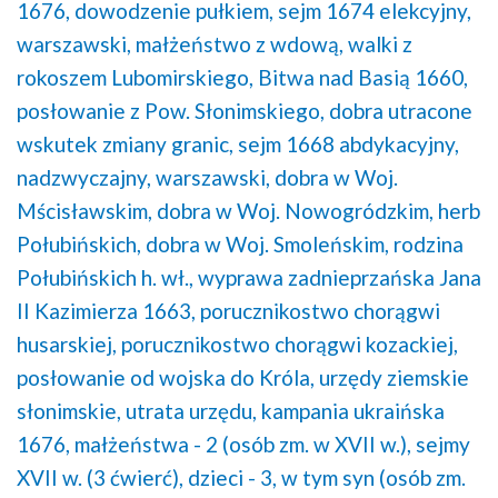
1676,
dowodzenie pułkiem,
sejm 1674 elekcyjny,
warszawski,
małżeństwo z wdową,
walki z
rokoszem Lubomirskiego,
Bitwa nad Basią 1660,
posłowanie z Pow. Słonimskiego,
dobra utracone
wskutek zmiany granic,
sejm 1668 abdykacyjny,
nadzwyczajny, warszawski,
dobra w Woj.
Mścisławskim,
dobra w Woj. Nowogródzkim,
herb
Połubińskich,
dobra w Woj. Smoleńskim,
rodzina
Połubińskich h. wł.,
wyprawa zadnieprzańska Jana
II Kazimierza 1663,
porucznikostwo chorągwi
husarskiej,
porucznikostwo chorągwi kozackiej,
posłowanie od wojska do Króla,
urzędy ziemskie
słonimskie,
utrata urzędu,
kampania ukraińska
1676,
małżeństwa - 2 (osób zm. w XVII w.),
sejmy
XVII w. (3 ćwierć),
dzieci - 3, w tym syn (osób zm.