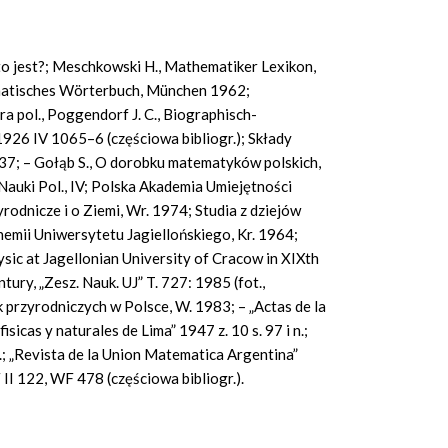
o to jest?; Meschkowski H., Mathematiker Lexikon,
tisches Wörterbuch, München 1962;
a pol., Poggendorf J. C., Biographisch-
1926 IV 1065–6 (częściowa bibliogr.); Składy
7; – Gołąb S., O dorobku matematyków polskich,
 Nauki Pol., IV; Polska Akademia Umiejętności
yrodnicze i o Ziemi, Wr. 1974; Studia z dziejów
hemii Uniwersytetu Jagiellońskiego, Kr. 1964;
ysic at Jagellonian
University
of Cracow in XIXth
tury, „Zesz. Nauk. UJ”
T.
727: 1985 (fot.,
 przyrodniczych w Polsce, W. 1983; – „Actas de la
fisicas
y
naturales de Lima” 1947 z. 10
s.
97 i n.;
.;
„Revista
de la Union
Matematica Argentina”
F
II 122,
WF
478 (częściowa
bibliogr.).