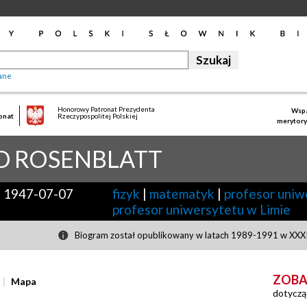
ane
Honorowy Patronat Prezydenta
Wspa
onat
Rzeczypospolitej Polskiej
merytory
D
ROSENBLATT
-
1947-07-07
fizyk
|
matematyk
|
profesor uniw
profesor uniwersytetu w Limie
Biogram został opublikowany w latach 1989-1991 w XXXII
ZOBA
Mapa
dotyczą