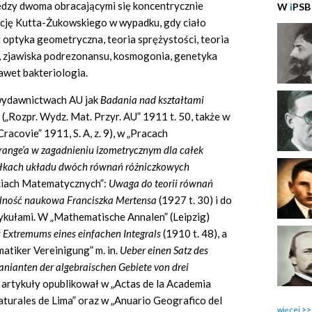
ędzy dwoma obracającymi się koncentrycznie
W
i
PSB
cję Kutta-Żukowskiego w wypadku, gdy ciało
 optyka geometryczna, teoria sprężystości, teoria
a, zjawiska podrezonansu, kosmogonia, genetyka
awet bakteriologia.
 wydawnictwach AU jak
Badania nad kształtami
o
(„Rozpr. Wydz. Mat. Przyr. AU” 1911 t. 50, także w
Cracovie”
1911,
S.
A, z. 9), w „Pracach
range’a w zagadnieniu izometrycznym dla całek
łkach układu dwóch równań różniczkowych
ciach Matematycznych”:
Uwaga do teorii równań
lność naukowa Franciszka Mertensa
(1927 t. 30) i do
tykułami.
W „Mathematische Annalen” (Leipzig)
s Extremums eines einfachen Integrals
(1910 t. 48), a
atiker Vereinigung” m. in.
Ueber einen Satz des
anianten der algebraischen Gebiete von drei
e artykuły opublikował w „Actas de la Academia
aturales de Lima” oraz w „Anuario
Geografico del
więcej