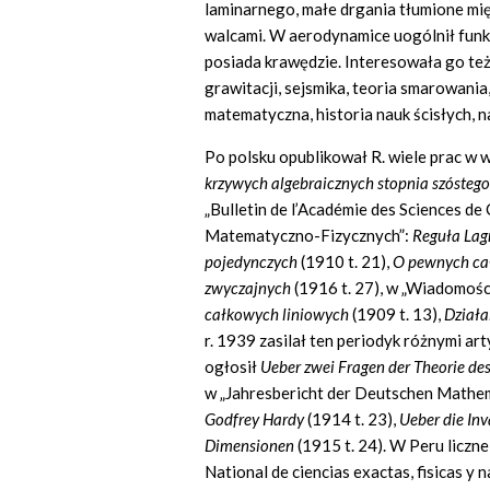
laminarnego, małe drgania tłumione mi
walcami. W aerodynamice uogólnił funk
posiada krawędzie. Interesowała go też
grawitacji, sejsmika, teoria smarowani
matematyczna, historia nauk ścisłych, n
Po polsku opublikował R. wiele prac w
krzywych algebraicznych stopnia szósteg
„Bulletin
de l’Académie
des Sciences
de 
Matematyczno-Fizycznych”:
Reguła Lag
pojedynczych
(1910 t. 21),
O
pewnych ca
zwyczajnych
(1916 t. 27), w „Wiadomoś
całkowych liniowych
(1909 t. 13),
Działa
r. 1939 zasilał ten periodyk różnymi ar
ogłosił
Ueber zwei Fragen der Theorie de
w „Jahresbericht der Deutschen Mathem
Godfrey Hardy
(1914
t.
23),
Ueber die Inv
Dimensionen
(1915 t. 24). W Peru liczn
National de ciencias
exactas,
fisicas
y
n