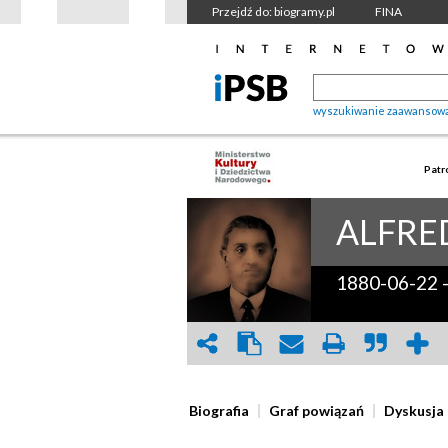
Przejdź do: biogramy.pl
FINA
wyszukiwanie zaawansow
Patr
ALFRE
1880-06-22
Biografia
Graf powiązań
Dyskusja