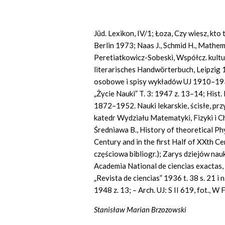
Jüd. Lexikon, IV/1; Łoza, Czy wiesz, kt
Berlin 1973; Naas J.,
Schmid
H.,
Mathema
Peretiatkowicz-Sobeski, Współcz. kultur
literarisches Handwörterbuch, Leipzig 
osobowe i spisy wykładów UJ 1910–193
„Życie Nauki” T. 3: 1947 z. 13–14; Hist.
1872–1952. Nauki lekarskie, ścisłe, prz
katedr Wydziału Matematyki, Fizyki i C
Średniawa B., History of theoretical Ph
Century and
in the first
Half
of XXth
Cen
częściowa
bibliogr.);
Zarys dziejów nauk
Academia National de ciencias
exactas,
„
Revista
de ciencias” 1936
t.
38
s.
21 i
n
1948 z. 13; –
Arch.
UJ:
S
II 619,
fot.,
W
Stanisław Marian Brzozowski