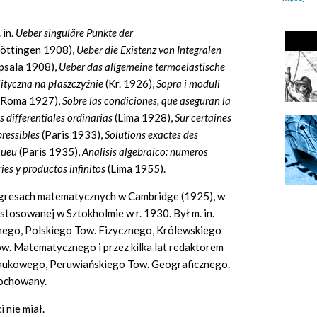
 in.
Ueber singuläre Punkte der
öttingen 1908),
Ueber die Existenz von Integralen
psala 1908),
Ueber das allgemeine termoelastische
ityczna na płaszczyźnie
(Kr. 1926),
Sopra
i
moduli
(Roma
1927),
Sobre las
condiciones,
que
aseguran la
 differentiales ordinarias
(Lima
1928),
Sur
certaines
ressibles
(Paris
1933),
Solutions exactes des
squeu
(Paris
1935),
Analisis
algebraico: numeros
ries y productos infinitos
(Lima
1955).
ngresach matematycznych w Cambridge (1925), w
stosowanej w Sztokholmie w r. 1930. Był m. in.
ego, Polskiego Tow. Fizycznego, Królewskiego
w. Matematycznego i przez kilka lat redaktorem
Naukowego, Peruwiańskiego Tow. Geograficznego.
pochowany.
 nie miał.