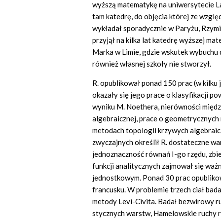
wyższą matematykę na uniwersytecie L
tam katedrę, do objęcia której ze wzglę
wykładał sporadycznie w Paryżu, Rzymie,
przyjął na kilka lat katedrę wyższej ma
Marka w Limie, gdzie wskutek wybuchu d
również własnej szkoły nie stworzył.
R. opublikował ponad 150 prac (w kilku
okazały się jego prace o klasyfikacji p
wyniku M. Noethera, nierówności międz
algebraicznej, prace o geometrycznych
metodach topologii krzywych algebraic
zwyczajnych określił R. dostateczne wa
jednoznaczność równań I-go rzędu, zbie
funkcji analitycznych zajmował się waż
jednostkowym. Ponad 30 prac opublikow
francusku. W problemie trzech ciał bada
metody Levi-Civita. Badał bezwirowy ru
stycznych warstw, Hamelowskie ruchy ra