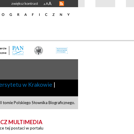
A
zwiększ kontrast
A
A
rcie
czne
ersytetu w Krakowie
|
 tomie Polskiego Słownika Biograficznego.
CZ MULTIMEDIA
ce tej postaci w portalu