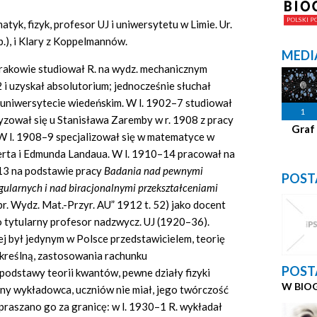
yk, fizyk, profesor UJ i uniwersytetu w Limie. Ur.
.), i Klary z Koppelmannów.
MEDI
rakowie studiował R. na wydz. mechanicznym
 i uzyskał absolutorium; jednocześnie słuchał
uniwersytecie wiedeńskim. W l. 1902–7 studiował
1
ryzował się u Stanisława Zaremby w r. 1908 z pracy
Graf
 W l. 1908–9 specjalizował się w matematyce w
erta i Edmunda Landaua. W l. 1910–14 pracował na
1913 na podstawie pracy
Badania nad pewnymi
POST
gularnych i nad biracjonalnymi przekształceniami
pr. Wydz. Mat.-Przyr. AU” 1912 t. 52) jako docent
o tytularny profesor nadzwycz. UJ (1920–36).
j był jedynym w Polsce przedstawicielem, teorię
wykreślną, zastosowania rachunku
POST
odstawy teorii kwantów, pewne działy fizyki
W BIO
rny wykładowca, uczniów nie miał, jego twórczość
raszano go za granicę: w l. 1930–1 R. wykładał