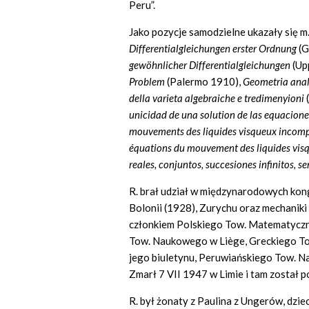
Peru”.
Jako pozycje samodzielne ukazały się m.
Differentialgleichungen erster Ordnung
(G
gewöhnlicher Differentialgleichungen
(Up
Problem
(Palermo 1910),
Geometria anal
della varieta algebraiche e tredimenyioni
unicidad de una solution de
las
equaciones
mouvements des liquides visqueux incomp
équations du mouvement des liquides vi
reales, conjuntos, succesiones infinitos, se
R.
brał udział w międzynarodowych ko
Bolonii (1928), Zurychu oraz mechaniki 
członkiem Polskiego Tow. Matematyczn
Tow. Naukowego w
Liège,
Greckiego To
jego biuletynu, Peruwiańskiego Tow. 
Zmarł 7 VII 1947 w Limie i tam został 
R. był żonaty z Paulina z Ungerów, dzieci