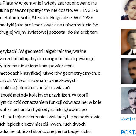
a Plata w Argentynie i wtedy zaproponowano mu
du na przewrót polityczny nie doszło. W l. 1931–6
 Bolonii, Sofii, Atenach, Belgradzie. W r. 1936
tematyki jako profesor zwycz. na uniwersytecie św.
rugiej wojny światowej pozostał do śmierci; tam
 językach). W geometrii algebraicznej ważne
owierzchni odbijalnych, o uogólnieniach pewnego
y trzema niezmiennikami powierzchni
 metodach klasyfikacji utworów geometrycznych, o
znych. W teorii równań różniczkowych
runki na jednoznaczność rozwiązań,
żność metody kolejnych przybliżeń. W teorii
nym do dziś oznaczaniem funkcji odwracalnej w kole
ał z mechaniki i hydrodynamiki, głównie po
ł R. potrójne zderzenie i wykluczył je na podstawie
więcej
ch lepkich cieczy nieściśliwych, ruch dwóch
dialne, obliczał skończone perturbacje ruchu
POST