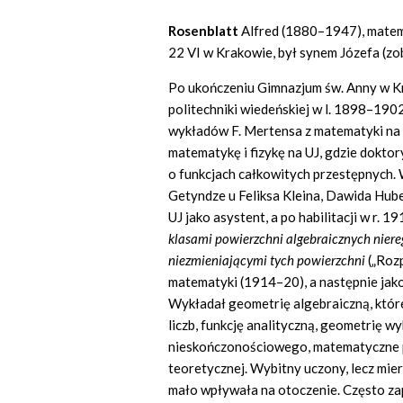
Rosenblatt
Alfred (1880–1947), matemat
22 VI w Krakowie, był synem Józefa (zob
Po ukończeniu Gimnazjum św. Anny w K
politechniki wiedeńskiej w l. 1898–1902
wykładów F. Mertensa z matematyki na 
matematykę i fizykę na UJ, gdzie dokto
o funkcjach całkowitych przestępnych.
Getyndze u Feliksa Kleina, Dawida Hub
UJ jako asystent, a po habilitacji w r. 
klasami powierzchni algebraicznych niere
niezmieniającymi tych powierzchni
(„Roz
matematyki (1914–20), a następnie jak
Wykładał geometrię algebraiczną, które
liczb, funkcję analityczną, geometrię 
nieskończonościowego, matematyczne p
teoretycznej. Wybitny uczony, lecz mie
mało wpływała na otoczenie. Często zap