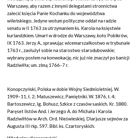
Warszawy, aby razem z innymi delegatami stronnictwa
zalecić księcia Panie Kochanku do województwa
wileńskiego. Jedyne wotum polityczne oddał na radzie
senatu w II 1763 za utrzymaniem ks. Karola na księstwie
kurlandzkiem. Umarł w drodze do Warszawy, koło Pobikrów,
IX 1763. Jerzy A., sprawując wicemarszałkostwo w trybunale
1763 r., zasłużył sobie na starostwo starodubowskie;
wybrany posłem na konwokację, nic już nie znaczył po banicji
Radziwiłła; um. zimą 1766–7 r.
Konopczyński, Polska w dobie Wojny Siedmioletniej. W.
1909–11, t. 2; Matuszewicz, Pamiętniki. W. 1876, t. 4;
Bartoszewicz, Ig. Bohusz, Szkice z czasów saskich. Kr. 1880.
Paręset listów And. i Jerzego A. do Michała i Karola
Radziwiłłów w Arch. Ord. Nieświeskiej. Diarjusze sejmów za
Augusta III rkp. 597. Bibl. ks. Czartoryskich.
Władysław Konopczyński