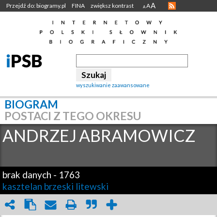
A
Przejdź do: biogramy.pl
FINA
zwiększ kontrast
A
A
wyszukiwanie zaawansowane
BIOGRAM
POSTACI Z TEGO OKRESU
ANDRZEJ
ABRAMOWICZ
brak danych
-
1763
kasztelan brzeski litewski