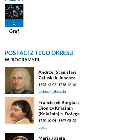
1
Graf
POSTACI Z TEGO OKRESU
W BIOGRAMY.PL
Andrzej Stanisław
Załuski h. Junosza
1695-12-02 - 1758-12-16
biskup krakowski
Franciszek Borgiasz
Dionizy Kniaźnin
(Kniażnin) h. Dołęga
1750-10-04 - 1807-08-25
poeta
Maria Józefa