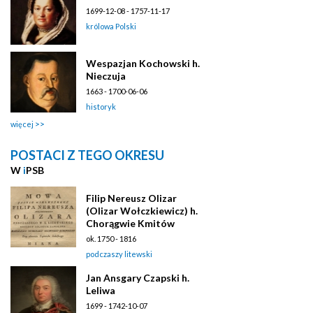
1699-12-08 - 1757-11-17
królowa Polski
Wespazjan Kochowski h.
Nieczuja
1663 - 1700-06-06
historyk
więcej
POSTACI Z TEGO OKRESU
W
i
PSB
Filip Nereusz Olizar
(Olizar Wołczkiewicz) h.
Chorągwie Kmitów
ok. 1750 - 1816
podczaszy litewski
Jan Ansgary Czapski h.
Leliwa
1699 - 1742-10-07