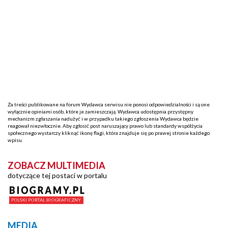
Za treści publikowane na forum Wydawca serwisu nie ponosi odpowiedzialności i są one
wyłącznie opiniami osób, które je zamieszczają. Wydawca udostępnia przystępny
mechanizm zgłaszania nadużyć i w przypadku takiego zgłoszenia Wydawca będzie
reagował niezwłocznie. Aby zgłosić post naruszający prawo lub standardy współżycia
społecznego wystarczy kliknąć ikonę flagi, która znajduje się po prawej stronie każdego
wpisu.
ZOBACZ MULTIMEDIA
dotyczące tej postaci w portalu
MEDIA