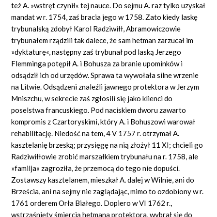
też A. »wstręt czynił« tej nauce. Do sejmu A. raz tylko uzyskał
mandat w r. 1754, zaś bracia jego w 1758. Zato kiedy laskę
trybunalską zdobył Karol Radziwiłł, Abramowiczowie
trybunałem rządzili tak dalece, że sam hetman zarzucał im
»dyktaturę«, następny zaś trybunał pod laską Jerzego
Flemminga potępił A. i Bohusza za branie upominków i
odsądził ich od urzędów. Sprawa ta wywołała silne wrzenie
na Litwie. Odsądzeni znaleźli jawnego protektora w Jerzym
Mniszchu, w sekrecie zaś zgłosili się jako klienci do
poselstwa francuskiego. Pod naciskiem dworu zawarto
kompromis z Czartoryskimi, który A. i Bohuszowi warował
rehabilitację. Niedość na tem, 4 V 1757 r. otrzymał A.
kasztelanię brzeską; przysięgę na nią złożył 11 XI; chcieli go
Radziwiłłowie zrobić marszałkiem trybunału na r. 1758, ale
»familja« zagroziła, że przemocą do tego nie dopuści.
Zostawszy kasztelanem, mieszkał A. dalej w Wilnie, ani do
Brześcia, ani na sejmy nie zaglądając, mimo to ozdobiony w r.
1761 orderem Orła Białego. Dopiero w VI 1762 r.,
wstrząśnięty śmiercią hetmana protektora, wybrał się do