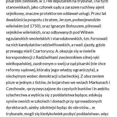
pisarzem ziemskim, w 1748 deputatem na trybunał, i na tych
stanowiskach, jako członek sądu a zarazem ruchliwy ajent
sejmikowy, znaczne protektorom oddawał usługi. Przez lat
dwadzieścia pospołu z bratem, Jerzym, podwojewodzim
wileńskim (od 1750), oraz Ignacym Bohuszem, pilnowali
sejmików wileńskich, oraz odbywanych pod Wilnem
egzulanckich smoleńskich i starodubowskich, tzn. forsowali
na nich kandydatów radziwiłłowskich, a rwali zjazdy, gdzie
przewagę mieli Czartoryscy. A. okazuje się w świetle
korespondencji z Radziwiłłami zwolennikiem silnej ręki
wielkopańskiej, zazdrosnym o swój urząd pisarski (nie chce
reformy sądowej, któraby jego władzę ograniczyła), a
niechętnym wobec demokracji szlacheckiej. Z oburzeniem
pisze w jednym z listów, że bojarstwo we wsiach Markunach i
Czechowie, »przyzwyczajone do częstych buntów i in ambitu
szlachectwa a wybicia się z poddaństwa będące, edukują
synów swoich w szkołach i domach przy sprowadzonych
dyrektorach, ażeby zdolniejsi będąc do obrotów… w
trybunale, mogli się kiedykolwiek pozbyć poddaństwa«, więc