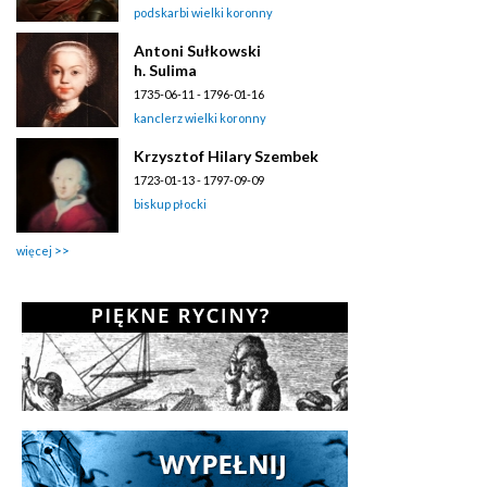
podskarbi wielki koronny
Antoni Sułkowski
h. Sulima
1735-06-11 - 1796-01-16
kanclerz wielki koronny
Krzysztof Hilary Szembek
1723-01-13 - 1797-09-09
biskup płocki
więcej