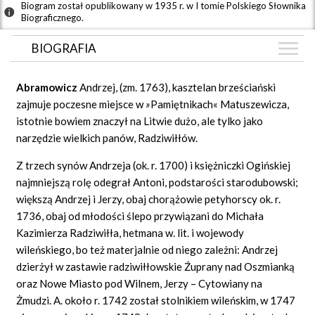
Biogram został opublikowany w 1935 r. w I tomie Polskiego Słownika
Biograficznego.
BIOGRAFIA
BIOGRAFIA
Abramowicz
Andrzej, (zm. 1763), kasztelan brześciański
GRAF POWIĄZAŃ
zajmuje poczesne miejsce w
»
Pamiętnikach« Matuszewicza,
istotnie bowiem znaczył na Litwie dużo, ale tylko jako
DYSKUSJA
narzędzie wielkich panów, Radziwiłłów.
Mapa
Z trzech synów Andrzeja (ok. r. 1700) i księżniczki Ogińskiej
najmniejszą rolę odegrał Antoni, podstarości starodubowski;
większą Andrzej i Jerzy, obaj chorążowie petyhorscy ok. r.
1736, obaj od młodości ślepo przywiązani do Michała
Kazimierza Radziwiłła, hetmana w. lit. i wojewody
wileńskiego, bo też materjalnie od niego zależni: Andrzej
dzierżył w zastawie radziwiłłowskie Źuprany nad Oszmianką
oraz Nowe Miasto pod Wilnem, Jerzy – Cytowiany na
Żmudzi. A. około r. 1742 został stolnikiem wileńskim, w 1747