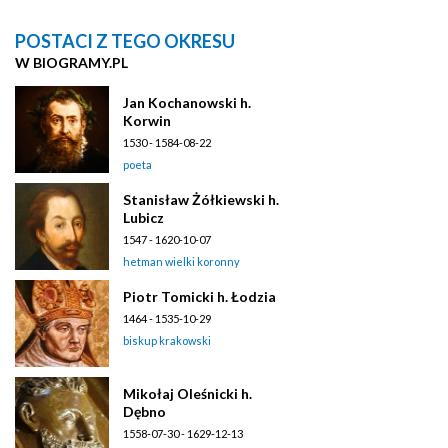
POSTACI Z TEGO OKRESU
W BIOGRAMY.PL
Jan Kochanowski h.
Korwin
1530 - 1584-08-22
poeta
Stanisław Żółkiewski h.
Lubicz
1547 - 1620-10-07
hetman wielki koronny
Piotr Tomicki h. Łodzia
1464 - 1535-10-29
biskup krakowski
Mikołaj Oleśnicki h.
Dębno
1558-07-30 - 1629-12-13