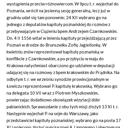
wystąpienia przeciw różnowiercom. W lipcu t. r. wyjechał do
Poznania, wrócił na jesienną sesję generalną, lecz już w
grudniu udał się tam ponownie; 24 XII wybrano go na
jednego z deputatów kapituły poznańskiej do rozmów z
przebywającym w Ciążeniu bpem Andrzejem Czarnkowskim.
Dn. 4 II 1556 witał w imieniu kapituły przejeżdżającą przez
Poznań w drodze do Brunszwiku Zofię Jagiellonkę. W
kwietniu znów reprezentował kapitułę poznańską w
konflikcie z Czarnkowskim, a po przybyciu w maju do
Krakowa natychmiast obarczono go udziałem w deputacji
udającej się na rozmowy z bpem krakowskim do Prądnika. Na
odbytym t. r. we wrześniu synodzie prowincjonalnym w
Łowiczu reprezentował P. kapitułę krakowską. Wybrano go
na delegata 10 VII wraz z Piotrem Myszkowskim,
powierzając dodatkowo obowiązek wizytacji dóbr
pabianickich. Sprawozdanie z obu tych misji złożyli 13 XI t. r.
Następnie wyjechał P. na sejm do Warszawy, jako
przedstawiciel kapituły poznańskiej; wybrano go na posła 17
XI i polecono złożyć nuncjuszowi A. Lippomano i obecnym na