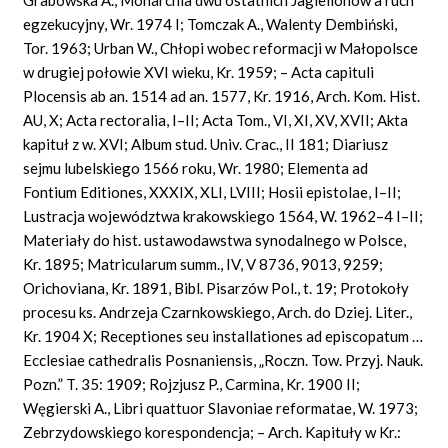
egzekucyjny, Wr. 1974 I; Tomczak A., Walenty Dembiński,
Tor. 1963; Urban W., Chłopi wobec reformacji w Małopolsce
w drugiej połowie XVI wieku, Kr. 1959; – Acta capituli
Plocensis ab an. 1514 ad an. 1577, Kr. 1916, Arch. Kom. Hist.
AU, X; Acta rectoralia, I–II; Acta Tom., VI, XI, XV, XVII; Akta
kapituł z w. XVI; Album stud. Univ. Crac., II 181; Diariusz
sejmu lubelskiego 1566 roku, Wr. 1980; Elementa ad
Fontium Editiones, XXXIX, XLI, LVIII; Hosii epistolae, I–II;
Lustracja województwa krakowskiego 1564, W. 1962–4 I–II;
Materiały do hist. ustawodawstwa synodalnego w Polsce,
Kr. 1895; Matricularum summ., IV, V 8736, 9013, 9259;
Orichoviana, Kr. 1891, Bibl. Pisarzów Pol., t. 19; Protokoły
procesu ks. Andrzeja Czarnkowskiego, Arch. do Dziej. Liter.,
Kr. 1904 X; Receptiones seu installationes ad episcopatum …
Ecclesiae cathedralis Posnaniensis, „Roczn. Tow. Przyj. Nauk.
Pozn.” T. 35: 1909; Rojzjusz P., Carmina, Kr. 1900 II;
Węgierski A., Libri quattuor Slavoniae reformatae, W. 1973;
Zebrzydowskiego korespondencja; – Arch. Kapituły w Kr.: