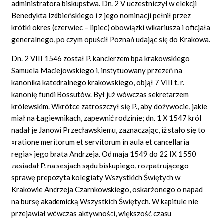
administratora biskupstwa. Dn. 2 V uczestniczył w elekcji
Benedykta Izdbieńskiego i z jego nominacji pełnił przez
krótki okres (czerwiec – lipiec) obowiązki wikariusza i oficjała
generalnego, po czym opuścił Poznań udając się do Krakowa.
Dn. 2 VIII 1546 został P. kanclerzem bpa krakowskiego
Samuela Maciejowskiego i, instytuowany przezeń na
kanonika katedralnego krakowskiego, objął 7 VIII t. r.
kanonię fundi Bossutów. Był już wówczas sekretarzem
królewskim. Wkrótce zatroszczył się P., aby dożywocie, jakie
miał na Łagiewnikach, zapewnić rodzinie; dn. 1 X 1547 król
nadał je Janowi Przecławskiemu, zaznaczając, iż stało się to
«ratione meritorum et servitorum in aula et cancellaria
regia» jego brata Andrzeja. Od maja 1549 do 22 IX 1550
zasiadał P. na sesjach sądu biskupiego, rozpatrującego
sprawę prepozyta kolegiaty Wszystkich Świętych w
Krakowie Andrzeja Czarnkowskiego, oskarżonego o napad
na bursę akademicką Wszystkich Świętych. W kapitule nie
przejawiał wówczas aktywności, większość czasu