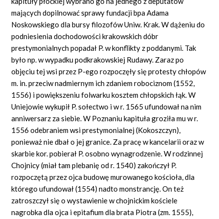
kapituły płockiej wybrano go na jednego z deputatów
mających dopilnować sprawy fundacji bpa Adama
Noskowskiego dla bursy filozofów Uniw. Krak. W dążeniu do
podniesienia dochodowości krakowskich dóbr
prestymonialnych popadał P. w konflikty z poddanymi. Tak
było np. w wypadku podkrakowskiej Rudawy. Zaraz po
objęciu tej wsi przez P-ego rozpoczęły się protesty chłopów
m. in. przeciw nadmiernym ich zdaniem robociznom (1552,
1556) i powiększeniu folwarku kosztem chłopskich łąk. W
Uniejowie wykupił P. sołectwo i w r. 1565 ufundował na nim
anniwersarz za siebie. W Poznaniu kapituła groziła mu w r.
1556 odebraniem wsi prestymonialnej (Kokoszczyn),
ponieważ nie dbał o jej granice. Za pracę w kancelarii oraz w
skarbie kor. pobierał P. osobno wynagrodzenie. W rodzinnej
Chojnicy (miał tam plebanię od r. 1540) zakończył P.
rozpoczętą przez ojca budowę murowanego kościoła, dla
którego ufundował (1554) nadto monstrancję. On też
zatroszczył się o wystawienie w chojnickim kościele
nagrobka dla ojca i epitafium dla brata Piotra (zm. 1555),