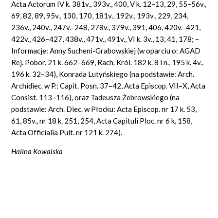
Acta Actorum IV k. 381v., 393v., 400, V k. 12–13, 29, 55–56v.,
69, 82, 89, 95v., 130, 170, 181v., 192v., 193v., 229, 234,
236v., 240v., 247v.–248, 278v., 379v., 391, 406, 420v.–421,
422v., 426–427, 438v., 471v., 491v., VI k. 3v., 13, 41, 178; –
Informacje: Anny Sucheni-Grabowskiej (w oparciu o: AGAD
Rej. Pobor. 21 k. 662–669, Rach. Król. 182 k. 8 i n., 195 k. 4v.,
196 k. 32–34), Konrada Lutyńskiego (na podstawie: Arch.
Archidiec. w P.: Capit. Posn. 37–42, Acta Episcop. VII–X, Acta
Consist. 113–116), oraz Tadeusza Żebrowskiego (na
podstawie: Arch. Diec. w Płocku: Acta Episcop. nr 17 k. 53,
61, 85v., nr 18 k. 251, 254, Acta Capituli Ploc. nr 6 k. 158,
Acta Officialia Pult. nr 121 k. 274).
Halina Kowalska