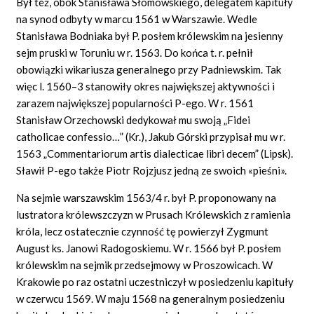
Był też, obok Stanisława Słomowskiego, delegatem kapituły
na synod odbyty w marcu 1561 w Warszawie. Wedle
Stanisława Bodniaka był P. posłem królewskim na jesienny
sejm pruski w Toruniu w r. 1563. Do końca t. r. pełnił
obowiązki wikariusza generalnego przy Padniewskim. Tak
więc l. 1560–3 stanowiły okres największej aktywności i
zarazem największej popularności P-ego. W r. 1561
Stanisław Orzechowski dedykował mu swoją „Fidei
catholicae confessio…” (Kr.), Jakub Górski przypisał mu w r.
1563 „Commentariorum artis dialecticae libri decem” (Lipsk).
Sławił P-ego także Piotr Rojzjusz jedną ze swoich «pieśni».
Na sejmie warszawskim 1563/4 r. był P. proponowany na
lustratora królewszczyzn w Prusach Królewskich z ramienia
króla, lecz ostatecznie czynność tę powierzył Zygmunt
August ks. Janowi Radogoskiemu. W r. 1566 był P. posłem
królewskim na sejmik przedsejmowy w Proszowicach. W
Krakowie po raz ostatni uczestniczył w posiedzeniu kapituły
w czerwcu 1569. W maju 1568 na generalnym posiedzeniu