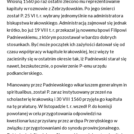
Wiosną 1560 po raz ostatni zlecono mu reprezentowanie
kapituły w rozmowie z Zebrzydowskim. Po jego śmierci
został P. 25 VI t. r. wybrany jednomyślnie na administratora
biskupstwa krakowskiego. Administracją zajmował się jednak
krótko, bo już 19 VIII t. r. przekazał ją nowemu bpowi Filipowi
Padniewskiemu, z którym pozostawał w bardzo dobrych
stosunkach. Być może początek ich zażyłości datował się od
czasu współpracy w kapitule krakowskiej, lecz więzy te
zacieśniły się w ostatnim okresie tak, iż Padniewski starał się
nawet, bezskutecznie, o powierzenie P-emu urzędu
podkanclerskiego.
Mianowany przez Padniewskiego wikariuszem generalnym in
spiritualibus, został P. zaraz instytuowany przezeń na
scholasterię krakowską i 30 VIII 1560 przyjęła go kapituła
na tę prałaturę. W listopadzie t. r. wszedł P. do komisji
powołanej w celu przygotowania odpowiedzi na
kwestionariusz przysłany przez arcbpa Przerębskiego w
związku z przygotowaniami do synodu prowincjonalnego.