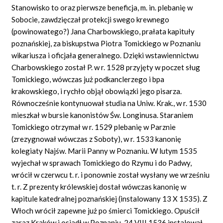
Stanowisko to oraz pierwsze beneficja, m. in. plebanię w
Sobocie, zawdzięczał protekcji swego krewnego
(powinowatego?) Jana Charbowskiego, prałata kapituły
poznańskiej, za biskupstwa Piotra Tomickiego w Poznaniu
wikariusza i oficjała generalnego. Dzięki wstawiennictwu
Charbowskiego został P. w r. 1528 przyjęty w poczet sług
Tomickiego, wówczas już podkanclerzego i bpa
krakowskiego, i rychło objął obowiązki jego pisarza.
Równocześnie kontynuował studia na Uniw. Krak., w r. 1530
mieszkał w bursie kanonistów Św. Longinusa. Staraniem
Tomickiego otrzymał w r. 1529 plebanię w Parznie
(zrezygnował wówczas z Soboty), w r. 1533 kanonię
kolegiaty Najśw. Marii Panny w Poznaniu. W lutym 1535
wyjechał w sprawach Tomickiego do Rzymu i do Padwy,
wrócił w czerwcu t. r. i ponownie został wysłany we wrześniu
t. r. Z prezenty królewskiej dostał wówczas kanonię w
kapitule katedralnej poznańskiej (instalowany 13 X 1535). Z
Włoch wrócił zapewne już po śmierci Tomickiego. Opuścił
zaraz Kraków i osiadł w Poznaniu, 24 VIII 1536 instalował