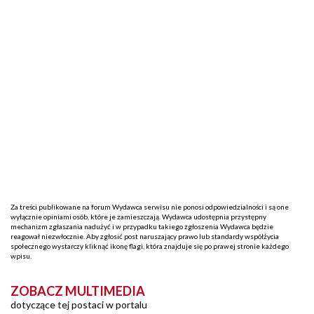
Za treści publikowane na forum Wydawca serwisu nie ponosi odpowiedzialności i są one
wyłącznie opiniami osób, które je zamieszczają. Wydawca udostępnia przystępny
mechanizm zgłaszania nadużyć i w przypadku takiego zgłoszenia Wydawca będzie
reagował niezwłocznie. Aby zgłosić post naruszający prawo lub standardy współżycia
społecznego wystarczy kliknąć ikonę flagi, która znajduje się po prawej stronie każdego
wpisu.
ZOBACZ MULTIMEDIA
dotyczące tej postaci w portalu