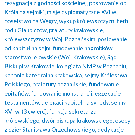
rezygnacja z godności kościelnej,
posłowanie od
Króla na sejmiki,
misje dyplomatyczne XVI w.,
poselstwo na Węgry,
wykup królewszczyzn,
herb
rodu Glaubiczów,
prałatury krakowskie,
królewszczyzny w Woj. Poznańskim,
posłowanie
od kapituł na sejm,
fundowanie nagrobków,
starostwo lelowskie (Woj. Krakowskie),
Sąd
Biskupi w Krakowie,
kolegiata NMP w Poznaniu,
kanonia katedralna krakowska,
sejmy Królestwa
Polskiego,
prałatury poznańskie,
fundowanie
epitafiów,
fundowanie monstrancji,
egzekucje
testamentów,
delegaci kapituł na synody,
sejmy
XVI w. (3 ćwierć),
funkcja sekretarza
królewskiego,
dwór biskupa krakowskiego,
osoby
z dzieł Stanisława Orzechowskiego,
dedykacje