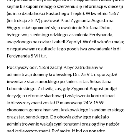
sejmie biskupom relację o szerzeniu się reformacji w diecezji
(m. in. o działalności Eustachego Trepki). W kwietniu 1557
(instrukcja z 5 IV) posłował P. od Zygmunta Augusta na
Węgry; miał upomnieć się o uwolnienie Stefana Dobo,
byłego woj. siedmiogrodzkiego z ramienia Ferdynanda,
uwięzionego na rozkaz Izabeli Zapolyi. Wrócił w końcu maja;
o negatywnym rezultacie tego poselstwa zawiadamiał król
Ferdynanda 5 VII t. r.
Począwszy od r. 1558 zaczął P. być zatrudniany w
administracji domeny królewskiej. Dn. 25 V t. r. sporządził
inwentarz star. sanockiego po śmierci star. Sebastiana
Lubomirskiego. Z chwilą zaś, gdy Zygmunt August podjął
decyzję o reformie skarbowej i zwiększeniu kontroli nad
królewszczyznami został P. mianowany 24 V 1559
ekonomem generalnym woj. krakowskiego i sandomierskiego
oraz star. sanockiego. Do obowiązków jego należało
administrowanie wakującymi tenutami oraz ogólny nadzór
nad królewszczyznami. Być może, iż był on ponadto