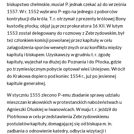
biskupstwo chełmskie, musiał P. jednak czekać aż do września
1557. W r. 1552 wybrano P-ego na jednego z poborców
kontrybucji dla króla. T. r. otrzymał z prezenty królowej Bony
kustodię płocką; objął ją przez prokuratora 16 XII. W lutym
1553 został delegowany do rozmowy z Zebrzydowskim, był
też członkiem komisji powołanej przez kapitułę w celu
załagodzenia sporów wewnętrznych oraz konfliktu między
kapitułą i biskupem. Uzyskawszy w grudniu t. r. zgodę
kapituły, wyjechał na dłużej do Poznania i do Płocka, gdzie
po trzymiesięcznym pobycie optował wieś Uniejowo. Wrócił
do Krakowa dopiero pod koniec 1554 r., już po jesiennej
kapitule generalnej.
W styczniu 1555 zlecono P-emu zbadanie sprawy udziału
mieszczan krakowskich w protestanckich nabożeństwach u
Agnieszki Dłuskiej w Iwanowicach. W maju t. r. jeździł do
Piotrkowa w celu przedstawienia Zebrzydowskiemu
postulatów kapituły, domagającej się od biskupa m. in.
zadbania o odnowienie katedry, odbycia wizytacji i