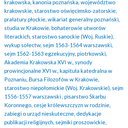
krakowska,
kanonia poznańska,
województwo
krakowskie,
starostwo oświęcimsko-zatorskie,
prałatury płockie,
wikariat generalny poznański,
studia w Krakowie,
bohaterowie utworów
literackich,
starostwo sanockie (Woj. Ruskie),
wykup sołectw,
sejm 1563-1564 warszawski,
sejm 1562-1563 egzekucyjny, piotrkowski,
Akademia Krakowska XVI w.,
synody
prowincjonalne XVI w.,
kapituła katedralna w
Poznaniu,
Bursa Filozofów w Krakowie,
starostwo niepołomickie (Woj. Krakowskie),
sejm
1556-1557 warszawski ,
pisarstwo Skarbu
Koronnego,
cesje królewszczyzn w rodzinie,
zabiegi o urząd nieskuteczne,
dedykacje
publikacji religijnych,
sejmiki proszowickie,