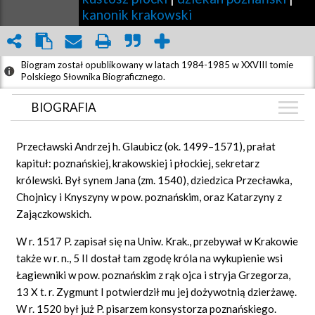
kanonik krakowski
Biogram został opublikowany w latach 1984-1985 w XXVIII tomie
Polskiego Słownika Biograficznego.
BIOGRAFIA
BIOGRAFIA
Przecławski Andrzej h. Glaubicz (ok. 1499–1571), prałat
GRAF POWIĄZAŃ
kapituł: poznańskiej, krakowskiej i płockiej, sekretarz
królewski. Był synem Jana (zm. 1540), dziedzica Przecławka,
DYSKUSJA
Chojnicy i Knyszyny w pow. poznańskim, oraz Katarzyny z
Mapa
Zajączkowskich.
W r. 1517 P. zapisał się na Uniw. Krak., przebywał w Krakowie
także w r. n., 5 II dostał tam zgodę króla na wykupienie wsi
Łagiewniki w pow. poznańskim z rąk ojca i stryja Grzegorza,
13 X t. r. Zygmunt I potwierdził mu jej dożywotnią dzierżawę.
W r. 1520 był już P. pisarzem konsystorza poznańskiego.