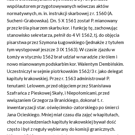
współautorem przygotowywanych wówczas aktów
normatywnych, m. in. instrukcji skarbowej z r. 1560 (A.
Sucheni-Grabowska). Dn. 5 X 1561 został P. mianowany
przez króla pisarzem skarbu kor. i funkcję tę, zachowując
stanowisko sekretarza, pełnił do 4 VI 1562, tj. do objęcia
pisarstwa przez Szymona Ługowskiego (jednakże z tytułem
tym występował jeszcze 3 IX 1563). W czasie zjazdu w
Łomży w styczniu 1562 brał udział w naradzie z królem i
nowo mianowanym podskarbim kor. Walentym Dembińskim.
Uczestniczył w sejmie piotrkowskim 1562/3 r. jako delegat
kapituły krakowskiej. Przez r. 1563 administrował P.
tenutami: Lelowem, przed objęciem przez Stanisława
Szafrańca z Pieskowej Skały, i Niepołomicami, przed
wwiązaniem Grzegorza Branickiego, dokonał t. r.
inwentaryzacji star. oświęcimsko-zatorskiego po śmierci
Jana Ocieskiego. Mniej miał czasu dla zajęć w kapitułach,
choć na posiedzeniach kapituły krakowskiej bywał dość
często i był z reguły wybierany do komisji granicznych.