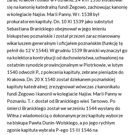
się na kanonię katedralną fundi Żegowo, zachowując kanonię
w kolegiacie Najśw. Marii Panny. W r. 1538 był
prokuratorem kapituły. Dn. 10 XI 1539 jako substytut
Sebastiana Branickiego obejmował w jego imieniu
biskupstwo poznańskie i został przezeń zaraz mianowany
wikariuszem generalnym i oficjałem poznańskim (funkcję tę
pełnił do 12 V 1544). W grudniu 1539 Branicki wyznaczył go
na kolektora kontrybucji od duchowieństwa, uchwalonej na
ostatnim synodzie prowincjonalnym w Piotrkowie, w lutym
1540 odwoził P., z polecenia kapituły, zebrane pieniądze do
Krakowa. Dn. 20 X 1540 został dziekanem poznańskiej
kapituły katedralnej; zrezygnował wówczas z kanonikatu
fundi Żegowo i kanonii w kolegiacie Najśw. Marii Panny w
Poznaniu. T. r. dostał od Branickiego wieś Tarnowo. Po
śmierci Branickiego został we wrześniu 1544 wysłany do
Wilna z wiadomością o dokonanym przez kapitułę wyborze
na biskupa Pawła Dunin-Wolskiego, a po jego rychłym
zgonie kapituła wybrała P-ego 15 III 1546 na