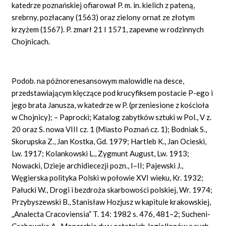
katedrze poznańskiej ofiarował P. m. in. kielich z pateną,
srebrny, pozłacany (1563) oraz zielony ornat ze złotym
krzyżem (1567). P. zmarł 21 I 1571, zapewne w rodzinnych
Chojnicach.
Podob. na późnorenesansowym malowidle na desce,
przedstawiającym klęczące pod krucyfiksem postacie P-ego i
jego brata Janusza, w katedrze w P. (przeniesione z kościoła
w Chojnicy); – Paprocki; Katalog zabytków sztuki w Pol., V z.
20 oraz S. nowa VIII cz. 1 (Miasto Poznań cz. 1); Bodniak S.,
Skorupska Z., Jan Kostka, Gd. 1979; Hartleb K., Jan Ocieski,
Lw. 1917; Kolankowski L., Zygmunt August, Lw. 1913;
Nowacki, Dzieje archidiecezji pozn., I–II; Pajewski J.,
Węgierska polityka Polski w połowie XVI wieku, Kr. 1932;
Pałucki W., Drogi i bezdroża skarbowości polskiej, Wr. 1974;
Przybyszewski B., Stanisław Hozjusz w kapitule krakowskiej,
„Analecta Cracoviensia” T. 14: 1982 s. 476, 481–2; Sucheni-
Grabowska A., Monarchia dwu ostatnich Jagiellonów a ruch