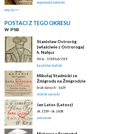
wojewoda lubelski
więcej
POSTACI Z TEGO OKRESU
W
i
PSB
Stanisław Ostroróg
(właściwie z Ostroroga)
h. Nałęcz
XV w. - 1518 lub 1519
kasztelan kaliski
Mikołaj Stadnicki ze
Żmigrodu na Żmigrodzie
brak danych - 1629
stolnik sanocki
Jan Latos (Latosz)
ok. 1539 - ok. 1608
astronom
Mateusz z Szamotuł