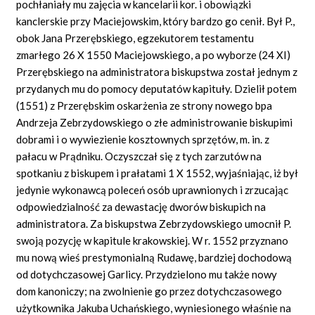
pochłaniały mu zajęcia w kancelarii kor. i obowiązki
kanclerskie przy Maciejowskim, który bardzo go cenił. Był P.,
obok Jana Przerębskiego, egzekutorem testamentu
zmarłego 26 X 1550 Maciejowskiego, a po wyborze (24 XI)
Przerębskiego na administratora biskupstwa został jednym z
przydanych mu do pomocy deputatów kapituły. Dzielił potem
(1551) z Przerębskim oskarżenia ze strony nowego bpa
Andrzeja Zebrzydowskiego o złe administrowanie biskupimi
dobrami i o wywiezienie kosztownych sprzętów, m. in. z
pałacu w Prądniku. Oczyszczał się z tych zarzutów na
spotkaniu z biskupem i prałatami 1 X 1552, wyjaśniając, iż był
jedynie wykonawcą poleceń osób uprawnionych i zrzucając
odpowiedzialność za dewastację dworów biskupich na
administratora. Za biskupstwa Zebrzydowskiego umocnił P.
swoją pozycję w kapitule krakowskiej. W r. 1552 przyznano
mu nową wieś prestymonialną Rudawę, bardziej dochodową
od dotychczasowej Garlicy. Przydzielono mu także nowy
dom kanoniczy; na zwolnienie go przez dotychczasowego
użytkownika Jakuba Uchańskiego, wyniesionego właśnie na