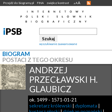
A
Przejdź do: biogramy.pl
FINA
zwiększ kontrast
A
A
wyszukiwanie zaawansowane
BIOGRAM
POSTACI Z TEGO OKRESU
ANDRZEJ
PRZECŁAWSKI H.
GLAUBICZ
ok. 1499
-
1571-01-21
sekretarz królewski
|
dyplomata
|
kustosz płocki
|
dziekan poznański
|