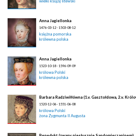
wielki książę litewski
Anna Jagiellonka
1476-03-12 - 1503-08-12
księżna pomorska
królewna polska
Anna Jagiellonka
1523-10-18 - 1596-09-09
królowa Polski
królewna polska
Barbara Radziwiłłówna (1.v. Gasztołdowa, 2.v. Królo
1520-12-06 - 1551-06-08
królowa Polski
żona Zygmunta II Augusta
Benedykt (zwany niesłusznie Sandomierzaninem)