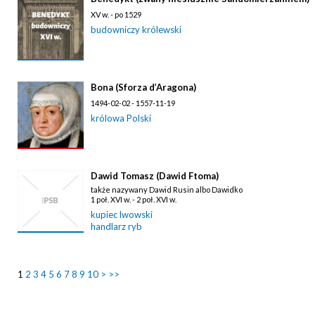
XV w. - po 1529
budowniczy królewski
Bona (Sforza d’Aragona)
1494-02-02 - 1557-11-19
królowa Polski
Dawid Tomasz (Dawid Ftoma)
także nazywany Dawid Rusin albo Dawidko
1 poł. XVI w. - 2 poł. XVI w.
kupiec lwowski
handlarz ryb
1
2
3
4
5
6
7
8
9
10
>
>>