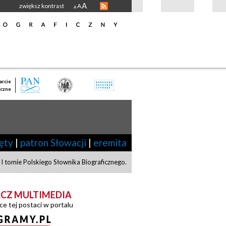
A
zwiększ kontrast
A
A
rcie
czne
ęty
|
patron Słowacji
|
eremita
I tomie Polskiego Słownika Biograficznego.
CZ MULTIMEDIA
ce tej postaci w portalu