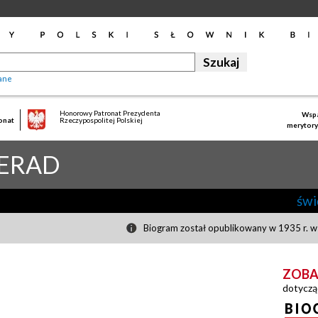
ane
Honorowy Patronat Prezydenta
Wspa
onat
Rzeczypospolitej Polskiej
merytory
ERAD
świ
Biogram został opublikowany w 1935 r. w 
ZOBA
dotyczą