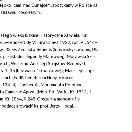
yżej okolicami nad Dunajcem, spotykamy w Polsce na
dzisławiu Kościelnym.
stego wieku (Szkice Historyczne XI wieku, Kr.
Sv. Svorád (Průdy VI, Bratislava 1922, roč. VI, 544–
ky: 33 Sv. Zvorad a Benedik (Slovenský-Letopis, Uh.
ckim przekładem legendy Maurowej); Morawski Szcz.,
chała L., Wszerad-Andrzej i Stojsław-Benedykt
 s. 1–15 (bez wartości naukowej); Mauri episcopi
i mart. (Endlicher, Rerum Hungaricarum
. 134–8); Theiner A., Monumenta Poloniae
a Camerae Apost. (Mon. Pol. Vatic., Kr. 1913, lI
um, Kr. 1864, II 248. Obszerną monografję
badacz słowacki ks. prof. Jerzy Hodal.