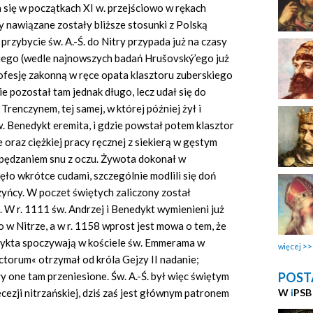
 się w początkach XI w. przejściowo w rękach
nawiązane zostały bliższe stosunki z Polską
przybycie św. A.-Ś. do Nitry przypada już na czasy
iego (wedle najnowszych badań Hrušovský’ego już
 profesję zakonną w ręce opata klasztoru zuberskiego
Nie pozostał tam jednak długo, lecz udał się do
Trenczynem, tej samej, w której później żył i
. Benedykt eremita, i gdzie powstał potem klasztor
 oraz ciężkiej pracy ręcznej z siekierą w gęstym
spędzaniem snu z oczu. Żywota dokonał w
nęło wkrótce cudami, szczególnie modlili się doń
zyńcy. W poczet świętych zaliczony został
 W r. 1111 św. Andrzej i Benedykt wymienieni już
w Nitrze, a w r. 1158 wprost jest mowa o tem, że
dykta spoczywają w kościele św. Emmerama w
więcej
ctorum« otrzymał od króla Gejzy II nadanie;
POST
 one tam przeniesione. Św. A.-Ś. był więc świętym
W
i
PSB
cezji nitrzańskiej, dziś zaś jest głównym patronem