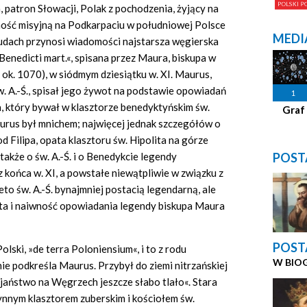
, patron Słowacji, Polak z pochodzenia, żyjący na
alność misyjną na Podkarpaciu w południowej Polsce
MEDI
cudach przynosi wiadomości najstarsza węgierska
Benedicti mart.«, spisana przez Maura, biskupa w
ok. 1070), w siódmym dziesiątku w. XI. Maurus,
św. A.-Ś., spisał jego żywot na podstawie opowiadań
1
a, który bywał w klasztorze benedyktyńskim św.
Graf
urus był mnichem; najwięcej jednak szczegółów o
d Filipa, opata klasztoru św. Hipolita na górze
POST
akże o św. A.-Ś. i o Benedykcie legendy
 końca w. XI, a powstałe niewątpliwie w związku z
zeto św. A.-Ś. bynajmniej postacią legendarną, ale
ota i naiwność opowiadania legendy biskupa Maura
POST
olski, »de terra Poloniensium«, i to z rodu
W BIO
nie podkreśla Maurus. Przybył do ziemi nitrzańskiej
ijaństwo na Węgrzech jeszcze słabo tlało«. Stara
łynnym klasztorem zuberskim i kościołem św.