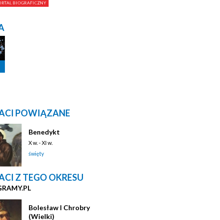
A
ACI POWIĄZANE
Benedykt
X w. - XI w.
święty
ACI Z TEGO OKRESU
GRAMY.PL
Bolesław I Chrobry
(Wielki)