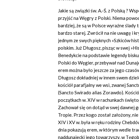
Jakie są związki św. A.-Ś. z Polską ? 
przyjść na Węgry z Polski. Niema powo
bardziej, że są w Polsce wyraźne ślady tr
bardzo starej. Zwrócił na nie uwagę i 
jednym ze swych pięknych »Szkiców hist
polskim. Już Długosz, pisząc w swej »His
Benedykcie na podstawie legendy biskup
Polski do Węgier, przebywał nad Dunajc
erem można było jeszcze za jego czasów
Długosz dokładniej w innem swem dziele
kościół parafjalny we wsi, zwanej San
(Sancto Swirado alias Zorawdo). Kośció
początkach w. XIV w rachunkach święto
Zachował się on dotąd w swej dawnej got
Tropie. Przez kogo został założony, nie
XIV i XV w. była w ręku rodziny Chebdó
dnia pokazują erem, w którym wedle trad
naddunajecki jego towarzyszy, w Tęgobo