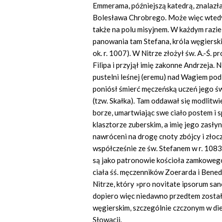
Emmerama, późniejszą katedrą, znalazła
Bolesława Chrobrego. Może więc wtedy 
także na polu misyjnem. W każdym razie 
panowania tam Stefana, króla węgiersk
ok. r. 1007). W Nitrze złożył św. A.-Ś.
Filipa i przyjął imię zakonne Andrzeja. 
pustelni leśnej (eremu) nad Wagiem pod 
poniósł śmierć męczeńską uczeń jego św
(tzw. Skałka). Tam oddawał się modlitwie
borze, umartwiając swe ciało postem i 
klasztorze zuberskim, a imię jego zasły
nawróceni na drogę cnoty zbójcy i złoc
współcześnie ze św. Stefanem w r. 1083.
są jako patronowie kościoła zamkowego 
ciała śś. męczenników Zoerarda i Bene
Nitrze, który »pro novitate ipsorum san
dopiero więc niedawno przedtem zostały
węgierskim, szczególnie czczonym w die
Słowacji.