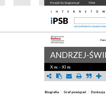
Przejdź do: biogramy.pl
FINA
wyszukiwanie zaawansow
Patr
ANDRZEJ-ŚWI
X w.
-
XI w.
Biografia
Graf powiązań
Dyskusja