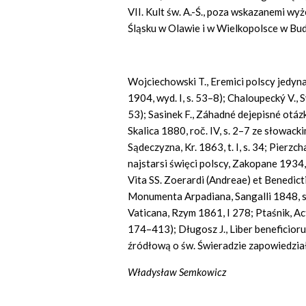
VII. Kult św. A.-Ś., poza wskazanemi w
Śląsku w Olawie i w Wielkopolsce w Bu
Wojciechowski T., Eremici polscy jedyna
1904, wyd. I, s. 53–8); Chaloupecký V., 
53); Sasinek F., Záhadné dejepisné otáz
Skalica 1880, roč. IV, s. 2–7 ze słowa
Sądeczyzna, Kr. 1863, t. I, s. 34; Pierz
najstarsi święci polscy, Zakopane 1934,
Vita SS. Zoerardi (Andreae) et Benedict
Monumenta Arpadiana, Sangalli 1848, s
Vaticana, Rzym 1861, I 278; Ptaśnik, Act
174–413); Długosz J., Liber beneficior
źródłową o św. Świeradzie zapowiedział 
Władysław Semkowicz