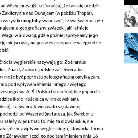
d Wisłą (przy ujściu Dunajca), że tam się urodził
 Zakliczynie nad Dunajcem (w pobliżu Tropia),
o wszystko mogłoby świadczyć, że św. Świerad żył i
najcem, a geograficzny związek, jaki istnieje
 Wagu w Słowacji, gdzie później spotykamy jego
cję miejscową, mającą zresztą oparcie w legendzie
lski.
 Źródła węgierskie nazywają go: Zoërardus
us, Zuard, Zoward, polskie zaś: Sweradus,
»o« może być poprostu paleograficzną omyłką zam.
stało pod wpływem imienia innego świętego
czesnego św. A.-Ś. Polska forma znajduje poparcie
adzice (koło Kościelca w Krakowskiem),
sce). To Świeradowo zwało się dawniej
pochodzi od Wszerad (metateza, jak Świebor z
należy więc uznać to imię za słowiańskie, nie
tała (nie bez wpływu węgierskiego) słowacka forma
ego Żórawkiem i czci go pod tem imieniem dnia 16