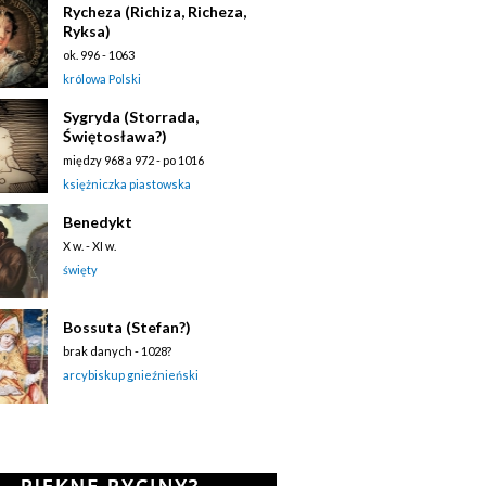
Rycheza (Richiza, Richeza,
Ryksa)
ok. 996 - 1063
królowa Polski
Sygryda (Storrada,
Świętosława?)
między 968 a 972 - po 1016
księżniczka piastowska
Benedykt
X w. - XI w.
święty
Bossuta (Stefan?)
brak danych - 1028?
arcybiskup gnieźnieński