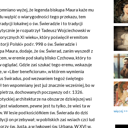
Wspomniano wyżej, że legenda biskupa Maura każe mu
du wątpić o wiarygodności tego przekazu, tem
adycji lokalnej o św. Świeradzie i to tradycji
krytycznie je rozpatrzył Tadeusz Wojciechowski w
orycznych XI wieku«, który poświęcił eremitom
torji Polski« pod r. 998 o św. Świeradzie i
a Maura, dodaje, że św. Świerad, zanim wyszedł z
em, w eremie pod skałą blisko Czchowa, który to
 oglądać. Gdzie zaś szukać tego eremu, wskazuje
, w »Liber beneficiorum«, w którem wymienia
ctus Swiradus, pod wezwaniem tegoż świętego
ł ten wspomniany jest już znacznie wcześniej, bo w
pietrza, dochowanych począwszy od r. 1326.
yckiej architekturze na obszarze dzisiejszej wsi
 jest wiadomem, pewne jest tu tylko, że wieś ta w
więcej
w. W lesie pod kościółkiem św. Świerada do dziś
ycji on przebywał; w pobliskich zaś wsiach czci lud
rzy św. Justa, a w Iwkowej św. Urbana. W XVI w.