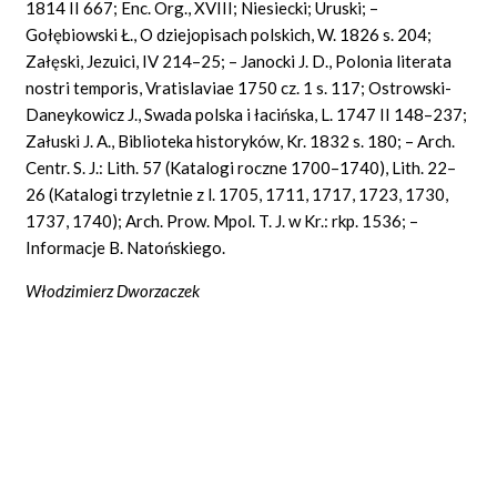
1814 II 667; Enc. Org., XVIII; Niesiecki; Uruski; –
Gołębiowski Ł., O dziejopisach polskich, W. 1826 s. 204;
Załęski, Jezuici, IV 214–25; – Janocki J. D., Polonia literata
nostri temporis, Vratislaviae 1750 cz. 1 s. 117; Ostrowski-
Daneykowicz J., Swada polska i łacińska, L. 1747 II 148–237;
Załuski J. A., Biblioteka historyków, Kr. 1832 s. 180; – Arch.
Centr. S. J.: Lith. 57 (Katalogi roczne 1700–1740), Lith. 22–
26 (Katalogi trzyletnie z l. 1705, 1711, 1717, 1723, 1730,
1737, 1740); Arch. Prow. Mpol. T. J. w Kr.: rkp. 1536; –
Informacje B. Natońskiego.
Włodzimierz Dworzaczek