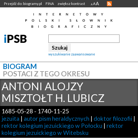
A
Przejdź do: biogramy.pl
FINA
zwiększ kontrast
A
A
wyszukiwanie zaawansowane
BIOGRAM
POSTACI Z TEGO OKRESU
ANTONI ALOJZY
MISZTOŁT H. LUBICZ
1685-05-28
-
1740-11-25
jezuita
|
autor pism heraldycznych
|
doktor filozofii
|
rektor kolegium jezuickiego w Połocku
|
rektor
kolegium jezuickiego w Witebsku