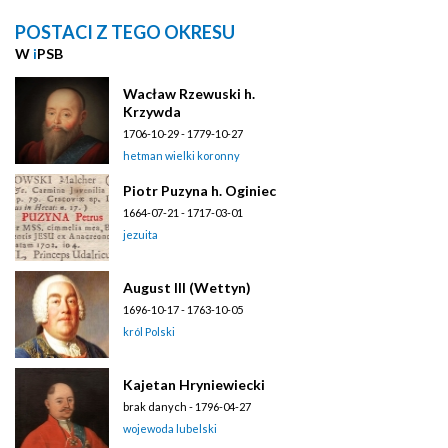
POSTACI Z TEGO OKRESU
W
i
PSB
Wacław Rzewuski h.
Krzywda
1706-10-29 - 1779-10-27
hetman wielki koronny
Piotr Puzyna h. Oginiec
1664-07-21 - 1717-03-01
jezuita
August III (Wettyn)
1696-10-17 - 1763-10-05
król Polski
Kajetan Hryniewiecki
brak danych - 1796-04-27
wojewoda lubelski