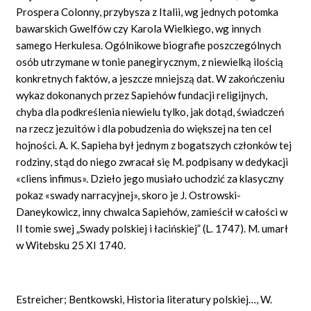
Prospera Colonny, przybysza z Italii, wg jednych potomka
bawarskich Gwelfów czy Karola Wielkiego, wg innych
samego Herkulesa. Ogólnikowe biografie poszczególnych
osób utrzymane w tonie panegirycznym, z niewielką ilością
konkretnych faktów, a jeszcze mniejszą dat. W zakończeniu
wykaz dokonanych przez Sapiehów fundacji religijnych,
chyba dla podkreślenia niewielu tylko, jak dotąd, świadczeń
na rzecz jezuitów i dla pobudzenia do większej na ten cel
hojności. A. K. Sapieha był jednym z bogatszych członków tej
rodziny, stąd do niego zwracał się M. podpisany w dedykacji
«cliens infimus». Dzieło jego musiało uchodzić za klasyczny
pokaz «swady narracyjnej», skoro je J. Ostrowski-
Daneykowicz, inny chwalca Sapiehów, zamieścił w całości w
II tomie swej „Swady polskiej i łacińskiej” (L. 1747). M. umarł
w Witebsku 25 XI 1740.
Estreicher; Bentkowski, Historia literatury polskiej…, W.