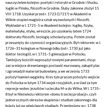
nauczycielem kolejno: poetyki i retoryki w Grodnie i Słucku,
logiki w Pińsku, filozofii w Grodnie. Śluby zakonne złożył 15
VIII 1718. Uzyskał przed r. 1723 (1721?) w Akademii w
Wilnie stopień magistra sztuk wyzwolonych i filozofii.
Wykładał w l. 1721–5 w Akademii kolejno: logikę, fizykę,
matematykę, etykę, wreszcie, po uzyskaniu latem 1724
doktoratu filozofii, teologię scholastyczną. Potem został
przesunięty do czynności organizacyjnych. Był rektorem: w l.
1726–31 kolegium w Nowogródku (od r. 1730 już jako
doktor teologii), w l. 1731–5 gimnazjum w Połocku.
Tamtejszy kościół wyposażył nowymi paramentami, chcąc
zaś w miejsce drewnianego postawić murowany, zakupił plac
i zgromadził materiał budowlany, a we wrześniu 1733
położył kamień węgielny. Kres tym pracom położyło wejście
do Połocka w lutym 1734 wojsk rosyjskich, a w ślad za tym
represje wobec jezuitów i ucieczka M-a do Wilna. W l. 1735–
8 był w Nieświeżu rektorem «domu trzeciej probacji», czyli
jednorocznych okresów skupienia i studium zakonnego dla
księży już po właściwych studiach. Przeniesiony w r. 1738