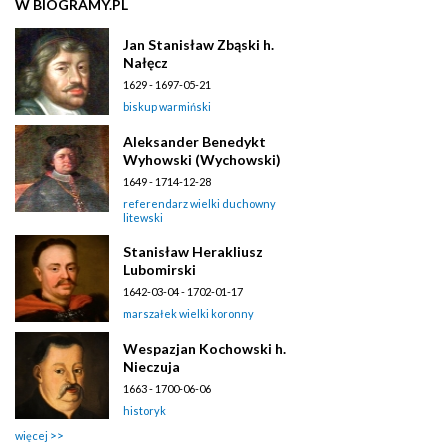
W BIOGRAMY.PL
Jan Stanisław Zbąski h.
Nałęcz
1629 - 1697-05-21
biskup warmiński
Aleksander Benedykt
Wyhowski (Wychowski)
1649 - 1714-12-28
referendarz wielki duchowny
litewski
Stanisław Herakliusz
Lubomirski
1642-03-04 - 1702-01-17
marszałek wielki koronny
Wespazjan Kochowski h.
Nieczuja
1663 - 1700-06-06
historyk
więcej