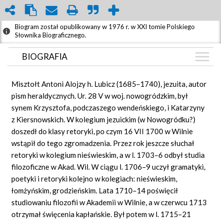
Biogram został opublikowany w 1976 r. w XXI tomie Polskiego
Słownika Biograficznego.
BIOGRAFIA
BIOGRAFIA
Misztołt Antoni Alojzy h. Lubicz (1685–1740), jezuita, autor
GRAF POWIĄZAŃ
pism heraldycznych. Ur. 28 V w woj. nowogródzkim, był
synem Krzysztofa, podczaszego wendeńskiego, i Katarzyny
DYSKUSJA
z Kiersnowskich. W kolegium jezuickim (w Nowogródku?)
Mapa
doszedł do klasy retoryki, po czym 16 VII 1700 w Wilnie
wstąpił do tego zgromadzenia. Przez rok jeszcze słuchał
retoryki w kolegium nieświeskim, a w l. 1703–6 odbył studia
filozoficzne w Akad. Wil. W ciągu l. 1706–9 uczył gramatyki,
poetyki i retoryki kolejno w kolegiach: nieświeskim,
łomżyńskim, grodzieńskim. Lata 1710–14 poświęcił
studiowaniu filozofii w Akademii w Wilnie, a w czerwcu 1713
otrzymał święcenia kapłańskie. Był potem w l. 1715–21