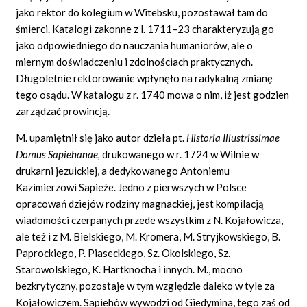
jako rektor do kolegium w Witebsku, pozostawał tam do
śmierci. Katalogi zakonne z l. 1711–23 charakteryzują go
jako odpowiedniego do nauczania humaniorów, ale o
miernym doświadczeniu i zdolnościach praktycznych.
Długoletnie rektorowanie wpłynęło na radykalną zmianę
tego osądu. W katalogu z r. 1740 mowa o nim, iż jest godzien
zarządzać prowincją.
M. upamiętnił się jako autor dzieła pt.
Historia Illustrissimae
Domus Sapiehanae,
drukowanego w r. 1724 w Wilnie w
drukarni jezuickiej, a dedykowanego Antoniemu
Kazimierzowi Sapieże. Jedno z pierwszych w Polsce
opracowań dziejów rodziny magnackiej, jest kompilacją
wiadomości czerpanych przede wszystkim z N. Kojałowicza,
ale też i z M. Bielskiego, M. Kromera, M. Stryjkowskiego, B.
Paprockiego, P. Piaseckiego, Sz. Okolskiego, Sz.
Starowolskiego, K. Hartknocha i innych. M., mocno
bezkrytyczny, pozostaje w tym względzie daleko w tyle za
Kojałowiczem. Sapiehów wywodzi od Giedymina, tego zaś od