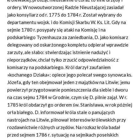
ordery. W nowoutworzonej Radzie Nieustającej zasiadał
jako konsyliarz od r. 1775 do 1784 r. Został wybrany do
departamentu wojsk. i do Komisji Skarbu W. Ks. Lit. Gdy na
sejmie 1780 r. posypały się ataki na Komisję i na
podskarbiego Tyzenhauza za zaniedbania, D. jako komisarz
delegowany od oskarżonego kompletu odpierał wprawdzie
zarzuty, ale słabo: stwierdzając istnienie nadużyć i
nieporządków, chciał tylko zrzucić odpowiedzialność z
komisarzy na podskarbiego. Król darzył zaufaniem
»kochanego Dziaka«: opiece jego polecał swego synowca ks.
Józefa, gdy ten obejmował jeden z majątków na Litwie; jemu
powierzył przygotowanie pomieszczenia dla siebie i dworu
na czas sejmu 1784 w Grodnie, czym się D. pilnie zajął. W r.
1785 król obdarzył go orderem św. Stanisława, w rok później
orła białego. D. informował króla stale o panujących
nastrojach na Litwie, pilnował interesów królewskich przy
rozdawnictwie różnych urzędów. Na rozkaz króla badał
przed sejmem 1786 r. sytuację na sejmikach poselskich