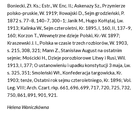
Boniecki, Zł. Ks.; Estr., W. Enc. Il.; Askenazy Sz., Przymierze
polsko-pruskie, W. 1919; lłowajski D., Sejm grodzieński, P.
1872 s. 77–8, 140–7, 300–1; Janik M., Hugo Kołłątaj, Lw.
1913; Kalinka W., Sejm czteroletni, Kr. 1895, I, 160, II, 137–9,
160; Korzon T., Wewnętrzne dzieje Polski, Kr.-W. 1897;
Kraszewski J. I., Polska w czasie trzech rozbiorów, W. 1903,
s. 215, 308, 321; Mann Z., Stanisław August na ostatnim
sejmie; Mościcki H., Dzieje porozbiorowe Litwy i Rusi, Wil.
1913, I, 377; O ustanowieniu i upadku konstytucji 3 maja, Lw.
s. 325, 351; Smoleński Wł., Konfederacja targowicka, Kr.
1903; tenże, Ostatni rok sejmu czteroletniego, Kr. 1896; Vol.
Leg. VIII; Arch. Czart. rkp. 661, 696, 699, 717, 720, 725, 732,
750, 861, 891, 901, 921.
Helena Waniczkówna