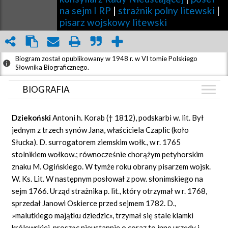
na sejm I RP
|
strażnik polny litewski
|
pisarz wojskowy litewski
Biogram został opublikowany w 1948 r. w VI tomie Polskiego
Słownika Biograficznego.
BIOGRAFIA
BIOGRAFIA
Dziekoński
Antoni h. Korab († 1812), podskarbi w. lit. Był
GRAF POWIĄZAŃ
jednym z trzech synów Jana, właściciela Czaplic (koło
Słucka). D. surrogatorem ziemskim wołk., w r. 1765
DYSKUSJA
stolnikiem wołkow.; równocześnie chorążym petyhorskim
znaku M. Ogińskiego. W tymże roku obrany pisarzem wojsk.
W. Ks. Lit. W następnym posłował z pow. słonimskiego na
sejm 1766. Urząd strażnika p. lit., który otrzymał w r. 1768,
sprzedał Janowi Oskierce przed sejmem 1782. D.,
»malutkiego majątku dziedzic«, trzymał się stale klamki
królewskiej, prosząc nieustannie o coraz to inne urzędy i