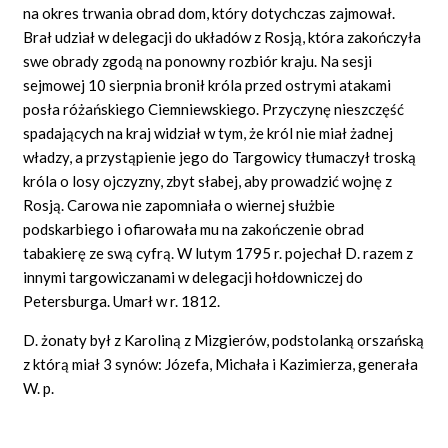
na okres trwania obrad dom, który dotychczas zajmował.
Brał udział w delegacji do układów z Rosją, która zakończyła
swe obrady zgodą na ponowny rozbiór kraju. Na sesji
sejmowej 10 sierpnia bronił króla przed ostrymi atakami
posła różańskiego Ciemniewskiego. Przyczynę nieszczęść
spadających na kraj widział w tym, że król nie miał żadnej
władzy, a przystąpienie jego do Targowicy tłumaczył troską
króla o losy ojczyzny, zbyt słabej, aby prowadzić wojnę z
Rosją. Carowa nie zapomniała o wiernej służbie
podskarbiego i ofiarowała mu na zakończenie obrad
tabakierę ze swą cyfrą. W lutym 1795 r. pojechał D. razem z
innymi targowiczanami w delegacji hołdowniczej do
Petersburga. Umarł w r. 1812.
D. żonaty był z Karoliną z Mizgierów, podstolanką orszańską
z którą miał 3 synów: Józefa, Michała i Kazimierza, generała
W. p.