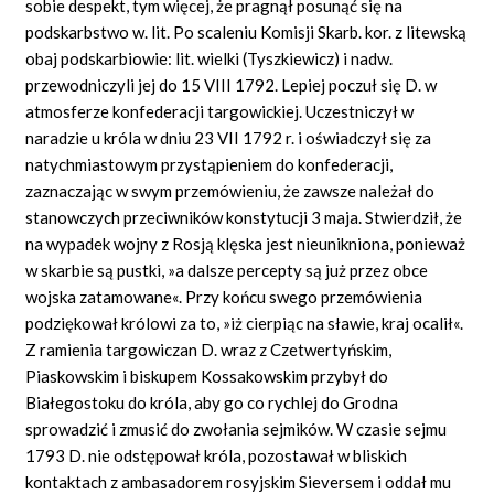
sobie despekt, tym więcej, że pragnął posunąć się na
podskarbstwo w. lit. Po scaleniu Komisji Skarb. kor. z litewską
obaj podskarbiowie: lit. wielki (Tyszkiewicz) i nadw.
przewodniczyli jej do 15 VIII 1792. Lepiej poczuł się D. w
atmosferze konfederacji targowickiej. Uczestniczył w
naradzie u króla w dniu 23 VII 1792 r. i oświadczył się za
natychmiastowym przystąpieniem do konfederacji,
zaznaczając w swym przemówieniu, że zawsze należał do
stanowczych przeciwników konstytucji 3 maja. Stwierdził, że
na wypadek wojny z Rosją klęska jest nieunikniona, ponieważ
w skarbie są pustki, »a dalsze percepty są już przez obce
wojska zatamowane«. Przy końcu swego przemówienia
podziękował królowi za to, »iż cierpiąc na sławie, kraj ocalił«.
Z ramienia targowiczan D. wraz z Czetwertyńskim,
Piaskowskim i biskupem Kossakowskim przybył do
Białegostoku do króla, aby go co rychlej do Grodna
sprowadzić i zmusić do zwołania sejmików. W czasie sejmu
1793 D. nie odstępował króla, pozostawał w bliskich
kontaktach z ambasadorem rosyjskim Sieversem i oddał mu