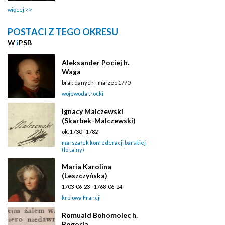
więcej
POSTACI Z TEGO OKRESU
W
i
PSB
Aleksander Pociej h.
Waga
brak danych - marzec 1770
wojewoda trocki
Ignacy Malczewski
(Skarbek-Malczewski)
ok. 1730 - 1782
marszałek konfederacji barskiej
(lokalny)
Maria Karolina
(Leszczyńska)
1703-06-23 - 1768-06-24
królowa Francji
Romuald Bohomolec h.
Bogoria