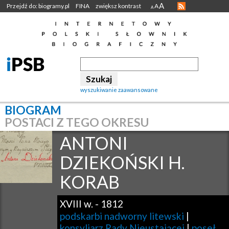
A
Przejdź do: biogramy.pl
FINA
zwiększ kontrast
A
A
wyszukiwanie zaawansowane
BIOGRAM
POSTACI Z TEGO OKRESU
ANTONI
DZIEKOŃSKI H.
KORAB
XVIII w.
-
1812
podskarbi nadworny litewski
|
konsyliarz Rady Nieustającej
|
poseł