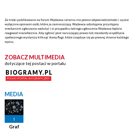
Za treści publikowane na forum Wydawca serwisu nie ponosi odpowiedzialności i są one
wyłącznie opiniami osób, które je zamieszczają. Wydawca udostępnia przystępny
mechanizm zgłaszania nadużyć i w przypadku takiego zgłoszenia Wydawca będzie
reagował niezwłocznie. Aby zgłosić post naruszający prawo lub standardy współżycia
społecznego wystarczy kliknąć ikonę flagi, która znajduje się po prawej stronie każdego
wpisu.
ZOBACZ MULTIMEDIA
dotyczące tej postaci w portalu
MEDIA
1
Graf