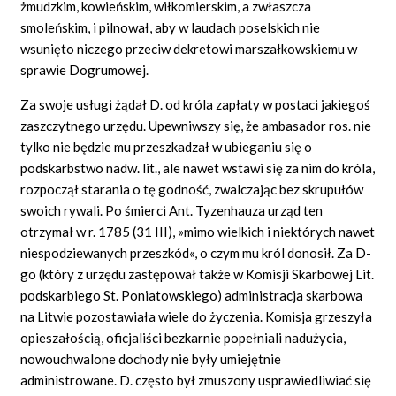
żmudzkim, kowieńskim, wiłkomierskim, a zwłaszcza
smoleńskim, i pilnował, aby w laudach poselskich nie
wsunięto niczego przeciw dekretowi marszałkowskiemu w
sprawie Dogrumowej.
Za swoje usługi żądał D. od króla zapłaty w postaci jakiegoś
zaszczytnego urzędu. Upewniwszy się, że ambasador ros. nie
tylko nie będzie mu przeszkadzał w ubieganiu się o
podskarbstwo nadw. lit., ale nawet wstawi się za nim do króla,
rozpoczął starania o tę godność, zwalczając bez skrupułów
swoich rywali. Po śmierci Ant. Tyzenhauza urząd ten
otrzymał w r. 1785 (31 III), »mimo wielkich i niektórych nawet
niespodziewanych przeszkód«, o czym mu król donosił. Za D-
go (który z urzędu zastępował także w Komisji Skarbowej Lit.
podskarbiego
St.
Poniatowskiego) administracja skarbowa
na Litwie pozostawiała wiele do życzenia. Komisja grzeszyła
opieszałością, oficjaliści bezkarnie popełniali nadużycia,
nowouchwalone dochody nie były umiejętnie
administrowane. D. często był zmuszony usprawiedliwiać się