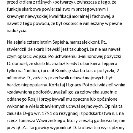
przed królem z różnych »potwarzy«, zwłaszcza z tego, że
funkcje skarbowe powierzał swoim protegowanym i
krewnym niewysokiej kwalifikacji moralnej i fachowej, a
nawet z tego powodu, że był osobiście wmieszany w pewne
nadużycia.
Na sejmie czteroletnim Sapieha, marszałek konf. lit.,
stwierdził, że skarb litewski jest tak ubogi, że nie ma nawet
czym opłacić wojska. Po uchwaleniu 3-milionowej pożyczki
D. doniósł, że skarb lit. znalazł kredyt u bankiera Teppera
tylko na 1 milion, i prosił Komisję skarbu kor. o pożyczkę 2
milionów. D., zażarty przeciwnik uchwał majowych, był
bardzo niepopularny. Kołłątaj i Ignacy Potocki widzieli w nim
»zadawnioną podłość«, uważali go za człowieka zupełnie
oddanego Rosji i przypisywali mu opaczne lub opóźnione
wykonanie wielu zbawiennych uchwał sejmowych. Opinia ta
zmusiła D-go w r. 1791 do rezygnacji z podskarbstwa n. l. na
rzecz Tomasza Wawrzeckiego, który zresztą godności tej nie
przyjął. Za Targowicy wypominał D. królowi ten wyrządzony