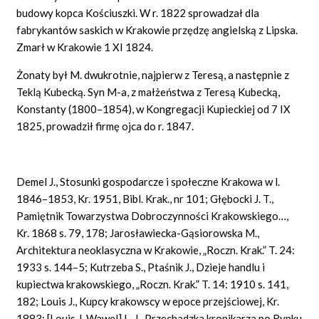
budowy kopca Kościuszki. W r. 1822 sprowadzał dla
fabrykantów saskich w Krakowie przędzę angielską z Lipska.
Zmarł w Krakowie 1 XI 1824.
Żonaty był M. dwukrotnie, najpierw z Teresą, a następnie z
Teklą Kubecką. Syn M-a, z małżeństwa z Teresą Kubecką,
Konstanty (1800–1854), w Kongregacji Kupieckiej od 7 IX
1825, prowadził firmę ojca do r. 1847.
Demel J., Stosunki gospodarcze i społeczne Krakowa w l.
1846–1853, Kr. 1951, Bibl. Krak., nr 101; Głębocki J. T.,
Pamiętnik Towarzystwa Dobroczynności Krakowskiego…,
Kr. 1868 s. 79, 178; Jarosławiecka-Gąsiorowska M.,
Architektura neoklasyczna w Krakowie, „Roczn. Krak.” T. 24:
1933 s. 144–5; Kutrzeba S., Ptaśnik J., Dzieje handlu i
kupiectwa krakowskiego, „Roczn. Krak.” T. 14: 1910 s. 141,
182; Louis J., Kupcy krakowscy w epoce przejściowej, Kr.
1883; [Louis J. Wawel] L. J., Przechadzka kronikarza po Rynku