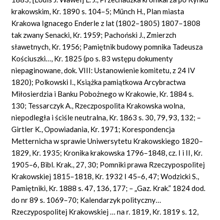
krakowskim, Kr. 1890 s. 104–5; Münch H., Plan miasta
Krakowa Ignacego Enderle z lat (1802–1805) 1807–1808
tak zwany Senacki, Kr. 1959; Pachoński J., Zmierzch
sławetnych, Kr. 1956; Pamiętnik budowy pomnika Tadeusza
Kościuszki…, Kr. 1825 (po s. 83 wstępu dokumenty
niepaginowane, dok. VIII: Ustanowienie komitetu, z 24 IV
1820); Polkowski I., Książka pamiątkowa Arcybractwa
Miłosierdzia i Banku Pobożnego w Krakowie, Kr. 1884 s.
130; Tessarczyk A., Rzeczpospolita Krakowska wolna,
niepodległa i ściśle neutralna, Kr. 1863 s. 30, 79, 93, 132; –
Girtler K., Opowiadania, Kr. 1971; Korespondencja
Metternicha w sprawie Uniwersytetu Krakowskiego 1820–
1829, Kr. 1935; Kronika krakowska 1796–1848, cz. I i II, Kr.
1905–6, Bibl. Krak., 27, 30; Pomniki prawa Rzeczypospolitej
Krakowskiej 1815–1818, Kr. 1932 I 45–6, 47; Wodzicki S.,
Pamiętniki, Kr. 1888 s. 47, 136, 177; – „Gaz. Krak.” 1824 dod.
do nr 89 s. 1069–70; Kalendarzyk polityczny…
Rzeczypospolitej Krakowskiej … na r. 1819, Kr. 1819 s. 12,