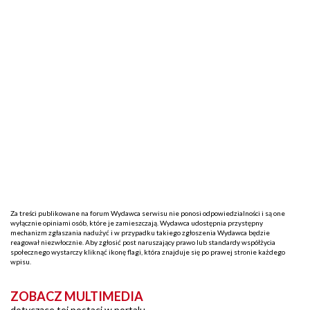
Za treści publikowane na forum Wydawca serwisu nie ponosi odpowiedzialności i są one
wyłącznie opiniami osób, które je zamieszczają. Wydawca udostępnia przystępny
mechanizm zgłaszania nadużyć i w przypadku takiego zgłoszenia Wydawca będzie
reagował niezwłocznie. Aby zgłosić post naruszający prawo lub standardy współżycia
społecznego wystarczy kliknąć ikonę flagi, która znajduje się po prawej stronie każdego
wpisu.
ZOBACZ MULTIMEDIA
dotyczące tej postaci w portalu