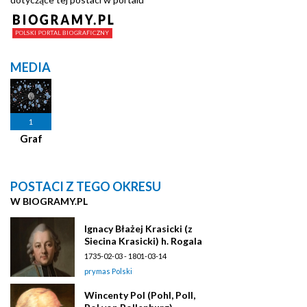
MEDIA
1
Graf
POSTACI Z TEGO OKRESU
W BIOGRAMY.PL
Ignacy Błażej Krasicki (z
Siecina Krasicki) h. Rogala
1735-02-03 - 1801-03-14
prymas Polski
Wincenty Pol (Pohl, Poll,