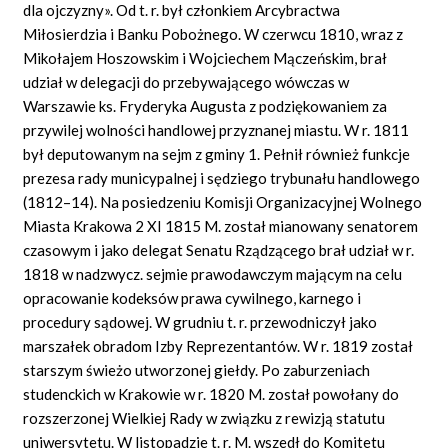
dla ojczyzny». Od t. r. był członkiem Arcybractwa
Miłosierdzia i Banku Pobożnego. W czerwcu 1810, wraz z
Mikołajem Hoszowskim i Wojciechem Mączeńskim, brał
udział w delegacji do przebywającego wówczas w
Warszawie ks. Fryderyka Augusta z podziękowaniem za
przywilej wolności handlowej przyznanej miastu. W r. 1811
był deputowanym na sejm z gminy 1. Pełnił również funkcje
prezesa rady municypalnej i sędziego trybunału handlowego
(1812–14). Na posiedzeniu Komisji Organizacyjnej Wolnego
Miasta Krakowa 2 XI 1815 M. został mianowany senatorem
czasowym i jako delegat Senatu Rządzącego brał udział w r.
1818 w nadzwycz. sejmie prawodawczym mającym na celu
opracowanie kodeksów prawa cywilnego, karnego i
procedury sądowej. W grudniu t. r. przewodniczył jako
marszałek obradom Izby Reprezentantów. W r. 1819 został
starszym świeżo utworzonej giełdy. Po zaburzeniach
studenckich w Krakowie w r. 1820 M. został powołany do
rozszerzonej Wielkiej Rady w związku z rewizją statutu
uniwersytetu. W listopadzie t. r. M. wszedł do Komitetu