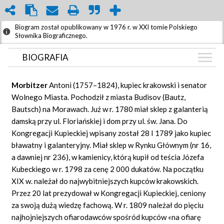
Biogram został opublikowany w 1976 r. w XXI tomie Polskiego
Słownika Biograficznego.
BIOGRAFIA
BIOGRAFIA
Morbitzer
Antoni (1757–1824), kupiec krakowski i senator
GRAF POWIĄZAŃ
Wolnego Miasta. Pochodził z miasta Budisov (Bautz,
Bautsch) na Morawach. Już w r. 1780 miał sklep z galanterią
DYSKUSJA
damską przy ul. Floriańskiej i dom przy ul. św. Jana. Do
Mapa
Kongregacji Kupieckiej wpisany został 28 I 1789 jako kupiec
bławatny i galanteryjny. Miał sklep w Rynku Głównym (nr 16,
a dawniej nr 236), w kamienicy, którą kupił od teścia Józefa
Kubeckiego w r. 1798 za cenę 2 000 dukatów. Na początku
XIX w. należał do najwybitniejszych kupców krakowskich.
Przez 20 lat prezydował w Kongregacji Kupieckiej, ceniony
za swoją dużą wiedzę fachową. W r. 1809 należał do pięciu
najhojniejszych ofiarodawców spośród kupców «na ofiarę