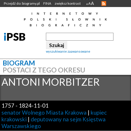
A
Przejdź do: biogramy.pl
FINA
zwiększ kontrast
A
A
wyszukiwanie zaawansowane
BIOGRAM
POSTACI Z TEGO OKRESU
ANTONI
MORBITZER
1757
-
1824-11-01
senator Wolnego Miasta Krakowa
|
kupiec
krakowski
|
deputowany na sejm Księstwa
Warszawskiego