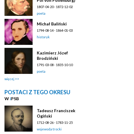
Pol von Pollenburg)
1807-04-20 - 1872-12-02
poeta
Michał Baliński
1794-08-14 - 1864-01-03
historyk
Kazimierz Józef
Brodziński
1791-03-08 - 1835-10-10
poeta
więcej
POSTACI Z TEGO OKRESU
W
i
PSB
Tadeusz Franciszek
Ogiński
1712-08-26 - 1783-11-25
wojewoda trocki