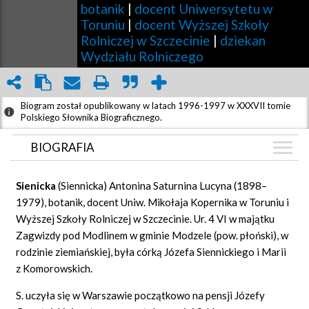
botanik
|
docent Uniwersytetu w
Toruniu
|
docent Wyższej Szkoły
Rolniczej w Szczecinie
|
dziekan
Wydziału Rolniczego
Biogram został opublikowany w latach 1996-1997 w XXXVII tomie
Polskiego Słownika Biograficznego.
BIOGRAFIA
BIOGRAFIA
Sienicka
(Siennicka) Antonina Saturnina Lucyna (1898–
GRAF POWIĄZAŃ
1979), botanik, docent Uniw. Mikołaja Kopernika w Toruniu i
Wyższej Szkoły Rolniczej w Szczecinie. Ur. 4 VI w majątku
DYSKUSJA
Zagwizdy pod Modlinem w gminie Modzele (pow. płoński), w
Mapa
rodzinie ziemiańskiej, była córką Józefa Siennickiego i Marii
z Komorowskich.
S. uczyła się w Warszawie początkowo na pensji Józefy