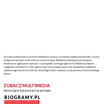
Za treści publikowane na forum Wydawca serwisu nie ponosi odpowiedzialności i są one
wyłącznie opiniami osób, które je zamieszczają. Wydawca udostępnia przystępny
mechanizm zgłaszania nadużyć i w przypadku takiego zgłoszenia Wydawca będzie
reagował niezwłocznie. Aby zgłosić post naruszający prawo lub standardy współżycia
społecznego wystarczy kliknąć ikonę flagi, która znajduje się po prawej stronie każdego
wpisu.
ZOBACZ MULTIMEDIA
dotyczące tej postaci w portalu