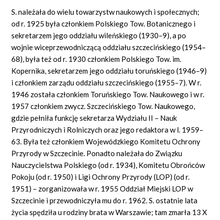
S. należała do wielu towarzystw naukowych i społecznych;
od r. 1925 była członkiem Polskiego Tow. Botanicznego i
sekretarzem jego oddziału wileńskiego (1930–9), a po
wojnie wiceprzewodniczącą oddziału szczecińskiego (1954–
68), była też od r. 1930 członkiem Polskiego Tow. im.
Kopernika, sekretarzem jego oddziału toruńskiego (1946–9)
i członkiem zarządu oddziału szczecińskiego (1955–7). W r.
1946 została członkiem Toruńskiego Tow. Naukowego i w r.
1957 członkiem zwycz. Szczecińskiego Tow. Naukowego,
gdzie pełniła funkcję sekretarza Wydziału II – Nauk
Przyrodniczych i Rolniczych oraz jego redaktora w l. 1959–
63. Była też członkiem Wojewódzkiego Komitetu Ochrony
Przyrody w Szczecinie. Ponadto należała do Związku
Nauczycielstwa Polskiego (od r. 1934), Komitetu Obrońców
Pokoju (od r. 1950) i Ligi Ochrony Przyrody (LOP) (od r.
1951) – zorganizowała w r. 1955 Oddział Miejski LOP w
Szczecinie i przewodniczyła mu do r. 1962. S. ostatnie lata
życia spędziła u rodziny brata w Warszawie; tam zmarła 13 X