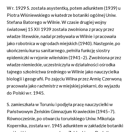
W r. 1929 S. została asystentką, potem adiunktem (1939) u
Piotra Wiśniewskiego w katedrze botaniki ogólnej Uniw.
Stefana Batorego w Wilnie. W czasie drugiej wojny
światowej 15 XII 1939 została zwolniona z pracy przez
władze litewskie, nadal przebywała w Wilnie i pracowała
jako robotnica w ogrodach miejskich (1940). Następnie, po
ukończeniu kursu sanitarnego, pełniła funkcję siostry
epidemiczki w rejonie wileńskim (1941–2). Zwolniona przez
władze niemieckie, uczestniczyła w działalności ośrodka
tajnego szkolnictwa średniego w Wilnie jako nauczycielka
biologii i geografii. Po zajęciu Wilna przez Armię Czerwoną
pracowała jako rachmistrz w miejskiej piekarni, do wyjazdu
do Polski w r. 1945.
S. zamieszkała w Toruniu i podjęła pracę nauczycielki w
Państwowym Żeńskim Gimnazjum Krawieckim (1945–7).
Równocześnie, po otwarciu toruńskiego Uniw. Mikołaja
Kopernika, została w r. 1945 adiunktem w zakładzie botaniki