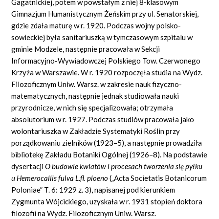
Gagatnickiej, potem w powstałym z niej 8-klasowym
Gimnazjum Humanistycznym Żeńskim przy ul. Senatorskiej,
gdzie zdała maturę w r. 1920. Podczas wojny polsko-
sowieckiej była sanitariuszką w tymczasowym szpitalu w
gminie Modzele, następnie pracowała w Sekcji
Informacyjno-Wywiadowczej Polskiego Tow. Czerwonego
Krzyża w Warszawie. W r. 1920 rozpoczęła studia na Wydz.
Filozoficznym Uniw. Warsz. w zakresie nauk fizyczno-
matematycznych, następnie jednak studiowała nauki
przyrodnicze, w nich się specjalizowała; otrzymała
absolutorium w r. 1927. Podczas studiów pracowała jako
wolontariuszka w Zakładzie Systematyki Roślin przy
porządkowaniu zielników (1923–5), a następnie prowadziła
bibliotekę Zakładu Botaniki Ogólnej (1926–8). Na podstawie
dysertacji
O budowie kwiatów i procesach tworzenia się pyłku
u Hemerocallis fulva L.fl. ploeno
(„Acta Societatis Botanicorum
Poloniae” T. 6: 1929 z. 3), napisanej pod kierunkiem
Zygmunta Wójcickiego, uzyskała w r. 1931 stopień doktora
filozofii na Wydz. Filozoficznym Uniw. Warsz.