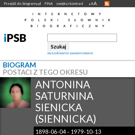
A
Przejdź do: biogramy.pl
FINA
zwiększ kontrast
A
A
wyszukiwanie zaawansowane
BIOGRAM
POSTACI Z TEGO OKRESU
ANTONINA
SATURNINA
SIENICKA
(SIENNICKA)
1898-06-04
-
1979-10-13