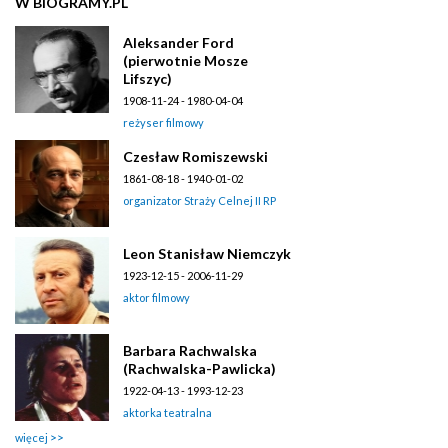
W BIOGRAMY.PL
Aleksander Ford
(pierwotnie Mosze
Lifszyc)
1908-11-24 - 1980-04-04
reżyser filmowy
Czesław Romiszewski
1861-08-18 - 1940-01-02
organizator Straży Celnej II RP
Leon Stanisław Niemczyk
1923-12-15 - 2006-11-29
aktor filmowy
Barbara Rachwalska
(Rachwalska-Pawlicka)
1922-04-13 - 1993-12-23
aktorka teatralna
więcej