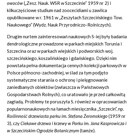
owoców
(„Zesz. Nauk. WSR w Szczecinie” 1959 nr 2) i
kilkuczęściowe studium nad zoocecidiami u zawilca
opublikowane w r. 1961 w „Zeszytach Szczecińskiego Tow.
Naukowego” (Wydz. Nauk Przyrodniczo-Rolniczych).
Drugim nurtem zainteresowań naukowych S-iej były badania
dendrologiczne prowadzone w parkach miejskich Torunia i
Szczecina oraz w parkach wiejskich i podworskich woj.
szczecińskiego, koszalińskiego i gdańskiego. Dzięki nim
powstała pełna dokumentacja cennych kolekcji parkowych w
Polsce północno-zachodniej, w ślad za tym podjęto
systematyczne starania o ochronę i pielęgnowanie
zaniedbanych obiektów (zwłaszcza w Państwowych
Gospodarstwach Rolnych), co uratowało je przed całkowitą
zagładą. Problemy te poruszyła S. również w opracowaniach
popularnonaukowych na łamach miesięcznika „Szczecin”, np.
Roślinność drzewiasta parku im. Stefana Żeromskiego
(1959 nr
3), czy
Ciekawe drzewa i krzewy w Parku im. Jana Kasprowicza i
w Szczecińskim Ogrodzie Botanicznym
(tamże).