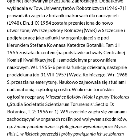
ogólnej kierowanym przez Jana Zabłockiego. Dodatkowo
wykładała w Tow. Uniwersytetów Robotniczych (1946–7) i
prowadziła zajęcia z botaniki na kursach dla nauczycieli
(1948). Dn. 1 IX 1954 została przeniesiona do nowo
utworzonej Wyższej Szkoły Rolniczej (WSR) w Szczecinie i
podjęła pracę jako adiunkt w organizującej się pod
kierunkiem Stefana Kownasa Katedrze Botaniki. Tam 1 I
1955 została docentem (na podstawie uchwały Centralnej
Komisji Kwalifikacyjnej) i samodzielnym pracownikiem
naukowym. W l. 1955–6 pełniła funkcję dziekana, następnie
prodziekana (do 31 VIII 1957) Wydz. Rolniczego. W r. 1968
S. przeszła na emeryturę. Naukowo zajmowała się studiami
nad anatomią i cytologią roślin. W okresie toruńskim
ogłosiła rozprawę
Mieszańce fiołków
(Viola)
z grupy Tricolores
(„Studia Societatis Scientiarum Torunensis”. Sectio D:
Botanica, T. 2: 1956 nr 1). W Szczecinie zajęła się zmianami
zachodzącymi w organach roślin pod wpływem szkodników,
np.
Zmiany anatomiczne i cytologiczne wywołane przez Myzus
ribis L. w liściach porzeczki i próby powiązania ich ze zbiorem