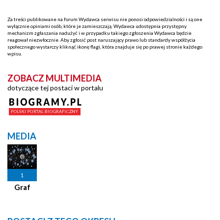
Za treści publikowane na forum Wydawca serwisu nie ponosi odpowiedzialności i są one
wyłącznie opiniami osób, które je zamieszczają. Wydawca udostępnia przystępny
mechanizm zgłaszania nadużyć i w przypadku takiego zgłoszenia Wydawca będzie
reagował niezwłocznie. Aby zgłosić post naruszający prawo lub standardy współżycia
społecznego wystarczy kliknąć ikonę flagi, która znajduje się po prawej stronie każdego
wpisu.
ZOBACZ MULTIMEDIA
dotyczące tej postaci w portalu
MEDIA
1
Graf