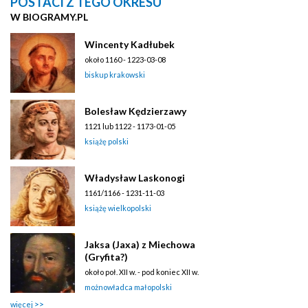
POSTACI Z TEGO OKRESU
W BIOGRAMY.PL
Wincenty Kadłubek
około 1160 - 1223-03-08
biskup krakowski
Bolesław Kędzierzawy
1121 lub 1122 - 1173-01-05
książę polski
Władysław Laskonogi
1161/1166 - 1231-11-03
książę wielkopolski
Jaksa (Jaxa) z Miechowa
(Gryfita?)
około poł. XII w. - pod koniec XII w.
możnowładca małopolski
więcej