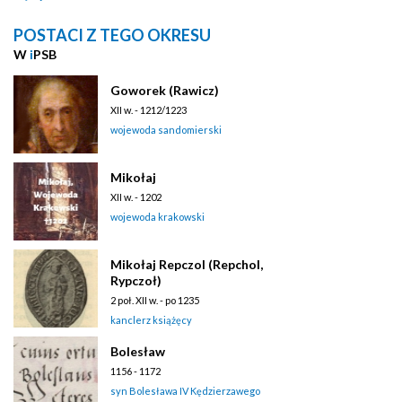
POSTACI Z TEGO OKRESU
W
i
PSB
Goworek (Rawicz)
XII w. - 1212/1223
wojewoda sandomierski
Mikołaj
XII w. - 1202
wojewoda krakowski
Mikołaj Repczol (Repchol,
Rypczoł)
2 poł. XII w. - po 1235
kanclerz książęcy
Bolesław
1156 - 1172
syn Bolesława IV Kędzierzawego