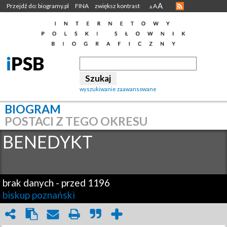
A
Przejdź do: biogramy.pl
FINA
zwiększ kontrast
A
A
wyszukiwanie zaawansowane
BIOGRAM
POSTACI Z TEGO OKRESU
BENEDYKT
brak danych
-
przed 1196
biskup poznański