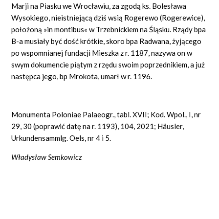
Marji na Piasku we Wrocławiu, za zgodą ks. Bolesława
Wysokiego, nieistniejącą dziś wsią Rogerewo (Rogerewice),
położoną »in montibus« w Trzebnickiem na Śląsku. Rządy bpa
B-a musiały być dość krótkie, skoro bpa Radwana, żyjącego
po wspomnianej fundacji Mieszka z r. 1187, nazywa on w
swym dokumencie piątym z rzędu swoim poprzednikiem, a już
następca jego, bp Mrokota, umarł w r. 1196.
Monumenta Poloniae Palaeogr., tabl. XVII; Kod. Wpol., I, nr
29, 30 (poprawić datę na r. 1193), 104, 2021; Häusler,
Urkundensammlg. Oels, nr 4 i 5.
Władysław Semkowicz