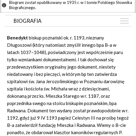
Biogram został opublikowany w 1935 r. w I tomie Polskiego Słownika
Biograficznego.
BIOGRAFIA
BIOGRAFIA
Benedykt
biskup poznański ok. r. 1193, nieznany
GRAF POWIĄZAŃ
Długoszowi (który natomiast zmyślił innego bpa B-a w
latach 1037–1048), poświadczony jest współcześnie paru
DYSKUSJA
tylko wzmiankami dokumentalnemi. I tak dochował się
Mapa
przedewszystkiem oryginalny jego dokument, niestety
niedatowany i bez pieczęci, w którym bp ten zatwierdza
szpitalowi św. Jana Jerozolimskiego w Poznaniu darowiznę
szpitala i kościoła św. Michała wraz z dziesięcinami,
dokonaną przez ks. Mieszka Starego w r. 1187, oraz
poprzednika swego na stolcu biskupim poznańskim, bpa
Radwana. Dokument ten wydany został prawdopodobnie w r.
1192, gdyż już 9 IV 1193 papież Celestyn III na prośbę tegoż
B-a zatwierdził fundację Mieszka i Radwana. Wiemy o B-cie
ponadto, że obdarował klasztor kanoników regularnych P.