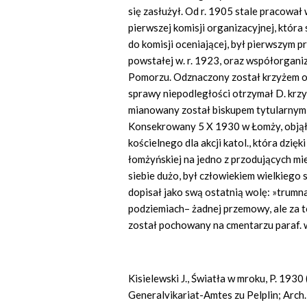
się zasłużył. Od r. 1905 stale pracowa
pierwszej komisji organizacyjnej, która 
do komisji oceniającej, był pierwszym 
powstałej w. r. 1923, oraz współorga
Pomorzu. Odznaczony został krzyżem ofi
sprawy niepodległości otrzymał D. krz
mianowany został biskupem tytularnym 
Konsekrowany 5 X 1930 w Łomży, objął 
kościelnego dla akcji katol., która dzięk
łomżyńskiej na jedno z przodujących mi
siebie dużo, był człowiekiem wielkiego 
dopisał jako swą ostatnią wolę: »trumn
podziemiach– żadnej przemowy, ale za t
został pochowany na cmentarzu paraf. 
Kisielewski J., Światła w mroku, P. 1930 
Generalvikariat-Amtes zu Pelplin; Arch. 