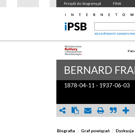
Przejdź do: biogramy.pl
FINA
wyszukiwanie zaawansow
Patr
BERNARD FRA
1878-04-11
-
1937-06-03
Biografia
Graf powiązań
Dyskusja