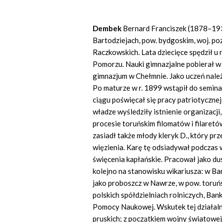
Dembek
Bernard Franciszek (1878–1937
Bartodziejach, pow. bydgoskim, woj. po
Raczkowskich. Lata dziecięce spędził 
Pomorzu. Nauki gimnazjalne pobierał w 
gimnazjum w Chełmnie. Jako uczeń należa
Po maturze w r. 1899 wstąpił do semin
ciągu poświęcał się pracy patriotycznej
władze wyśledziły istnienie organizacj
procesie toruńskim filomatów i filaret
zasiadł także młody kleryk D., który pr
więzienia. Karę tę odsiadywał podczas w
święcenia kapłańskie. Pracował jako du
kolejno na stanowisku wikariusza: w Bar
jako proboszcz w Nawrze, w pow. toruńs
polskich spółdzielniach rolniczych, Ba
Pomocy Naukowej. Wskutek tej działaln
pruskich; z początkiem wojny światowej