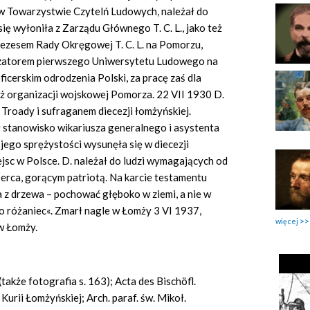
ł w Towarzystwie Czytelń Ludowych, należał do
się wyłoniła z Zarządu Głównego T. C. L., jako też
prezesem Rady Okręgowej T. C. L. na Pomorzu,
nizatorem pierwszego Uniwersytetu Ludowego na
cerskim odrodzenia Polski, za pracę zaś dla
yż organizacji wojskowej Pomorza. 22 VII 1930 D.
Troady i sufraganem diecezji łomżyńskiej.
stanowisko wikariusza generalnego i asystenta
i jego sprężystości wysunęła się w diecezji
ejsc w Polsce. D. należał do ludzi wymagających od
serca, gorącym patriotą. Na karcie testamentu
a z drzewa – pochować głęboko w ziemi, a nie w
o różaniec«. Zmarł nagle w Łomży 3 VI 1937,
więcej
w Łomży.
(także fotografia s. 163); Acta des Bischöfl.
Kurii Łomżyńskiej; Arch. paraf. św. Mikoł.