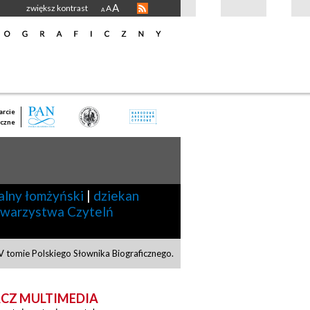
A
zwiększ kontrast
A
A
rcie
czne
alny łomżyński
|
dziekan
owarzystwa Czytelń
 tomie Polskiego Słownika Biograficznego.
CZ MULTIMEDIA