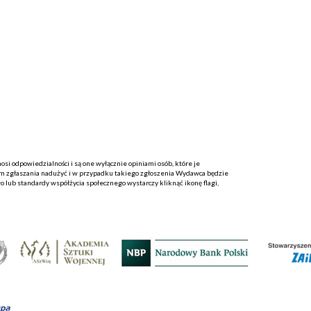
i odpowiedzialności i są one wyłącznie opiniami osób, które je
 zgłaszania nadużyć i w przypadku takiego zgłoszenia Wydawca będzie
o lub standardy współżycia społecznego wystarczy kliknąć ikonę flagi,