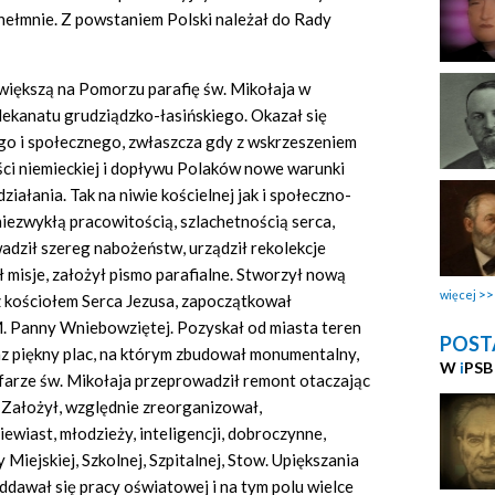
hełmnie. Z powstaniem Polski należał do Rady
większą na Pomorzu parafię św. Mikołaja w
dekanatu grudziądzko-łasińskiego. Okazał się
ego i społecznego, zwłaszcza gdy z wskrzeszeniem
ści niemieckiej i dopływu Polaków nowe warunki
ałania. Tak na niwie kościelnej jak i społeczno-
niezwykłą pracowitością, szlachetnością serca,
adził szereg nabożeństw, urządził rekolekcje
ł misje, założył pismo parafialne. Stworzył nową
więcej
z kościołem Serca Jezusa, zapoczątkował
 M. Panny Wniebowziętej. Pozyskał od miasta teren
POST
z piękny plac, na którym zbudował monumentalny,
W
i
PSB
farze św. Mikołaja przeprowadził remont otaczając
, Założył, względnie zreorganizował,
iewiast, młodzieży, inteligencji, dobroczynne,
Miejskiej, Szkolnej, Szpitalnej, Stow. Upiększania
dawał się pracy oświatowej i na tym polu wielce