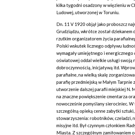
kilka tygodni osadzony w więzieniu w C
Ludowej, utworzonej w Toruniu.
Dn. 11 V 1920 objął jako proboszcz naj
Grudziądzu, wkrótce został dziekanem 
rzutkim organizatorem życia parafialn
Polski wskutek licznego odpływu ludno
wymagały umiejętnego i energicznego dzi
oświatowej oddal wielkie usługi swoją 
dobroczynnością, inicjatywą itd. Wprow
parafialne, na wielką skalę zorganizowa
parafię przedmiejską w Małym Tarpnie 
utworzenie dalszej parafii miejskiej N.
na znaczne powiększenie cmentarza ora
nowocześnie pomyślany sierociniec. W 
szczególną opieką cenne zabytki sztuki
stowarzyszenia: robotników, czeladzi, n
misyjne itd. Był czynnym członkiem Rady 
Miasta. Z szczególnym zamiłowaniem od