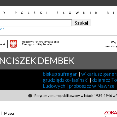
ane
Honorowy Patronat Prezydenta
Wspa
onat
Rzeczypospolitej Polskiej
merytory
NCISZEK
DEMBEK
biskup sufragan
|
wikariusz gener
grudziądzko-łasiński
|
działacz T
Ludowych
|
proboszcz w Nawrze
Biogram został opublikowany w latach 1939-1946 w V
ZOBA
Mapa