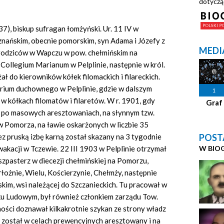
dotyczą
), biskup sufragan łomżyński. Ur. 11 IV w
znańskim, obecnie pomorskim, syn Adama i Józefy z
MEDI
u rodziców w Wapczu w pow. chełmińskim na
Collegium Marianum w Pelplinie, następnie w król.
ł do kierowników kółek filomackich i filareckich.
arium duchownego w Pelplinie, gdzie w dalszym
1
 w kółkach filomatów i filaretów. W r. 1901, gdy
Graf
i, po masowych aresztowaniach, na słynnym tzw.
ów Pomorza, na ławie oskarżonych w liczbie 35
POST
zez pruską izbę karną został skazany na 3 tygodnie
W BIO
akacji w Tczewie. 22 III 1903 w Pelplinie otrzymał
szpasterz w diecezji chełmińskiej na Pomorzu,
łożnie, Wielu, Kościerzynie, Chełmży, następnie
kim, wsi należącej do Szczanieckich. Tu pracował w
nku Ludowym, był również członkiem zarządu Tow.
ości doznawał kilkakrotnie szykan ze strony władz
 został w celach prewencyjnych aresztowany i na