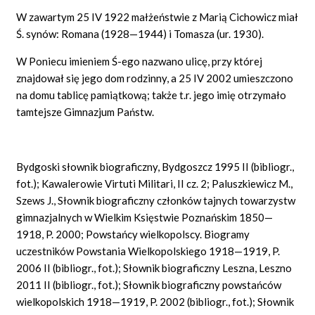
W zawartym 25 IV 1922 małżeństwie z Marią Cichowicz miał
Ś. synów: Romana (1928—1944) i Tomasza (ur. 1930).
W Poniecu imieniem Ś-ego nazwano ulicę, przy której
znajdował się jego dom rodzinny, a 25 IV 2002 umieszczono
na domu tablicę pamiątkową; także t.r. jego imię otrzymało
tamtejsze Gimnazjum Państw.
Bydgoski słownik biograficzny, Bydgoszcz 1995 II (bibliogr.,
fot.); Kawalerowie Virtuti Militari, II cz. 2; Paluszkiewicz M.,
Szews J., Słownik biograficzny członków tajnych towarzystw
gimnazjalnych w Wielkim Księstwie Poznańskim 1850—
1918, P. 2000; Powstańcy wielkopolscy. Biogramy
uczestników Powstania Wielkopolskiego 1918—1919, P.
2006 II (bibliogr., fot.); Słownik biograficzny Leszna, Leszno
2011 II (bibliogr., fot.); Słownik biograficzny powstańców
wielkopolskich 1918—1919, P. 2002 (bibliogr., fot.); Słownik