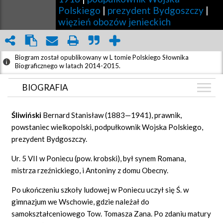
Polskiego
|
prezydent Bydgoszczy
|
więzień obozów jenieckich
Biogram został opublikowany w L tomie Polskiego Słownika
Biograficznego w latach 2014-2015.
BIOGRAFIA
BIOGRAFIA
Śliwi
ń
ski
Bernard Stanisław (1883—1941), prawnik,
ZDJĘCIA
powstaniec wielkopolski, podpułkownik Wojska Polskiego,
(4)
prezydent Bydgoszczy.
GRAF POWIĄZAŃ
Ur. 5 VII w Poniecu (pow. krobski), był synem Romana,
DYSKUSJA
mistrza rzeźnickiego, i Antoniny z domu Obecny.
Mapa
Po ukończeniu szkoły ludowej w Poniecu uczył się Ś. w
gimnazjum we Wschowie, gdzie należał do
samokształceniowego Tow. Tomasza Zana. Po zdaniu matury