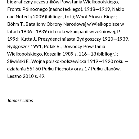
biograficzny uczestników Powstania Wielkopolskiego,
Frontu Północnego (nadnoteckiego). 1918—1919, Nakło
nad Notecią 2009 (bibliogr., fot.); Wpol. Słown. Biogr.; —
Böhm T., Bataliony Obrony Narodowej w Wielkopolsce w
latach 1936—1939 i ich rola w kampanii wrześniowej, P.
1996; Kutta J., Prezydenci miasta Bydgoszczy 1920—1939,
Bydgoszcz 1991; Polak B., Dowódcy Powstania
Wielkopolskiego, Koszalin 1989 s. 116—18 (bibliogr.);
Śliwiński E., Wojna polsko-bolszewicka 1919—1920 roku —
działania 55 i 60 Pułku Piechoty oraz 17 Pułku Ułanów,
Leszno 2010 s. 49.
Tomasz Latos