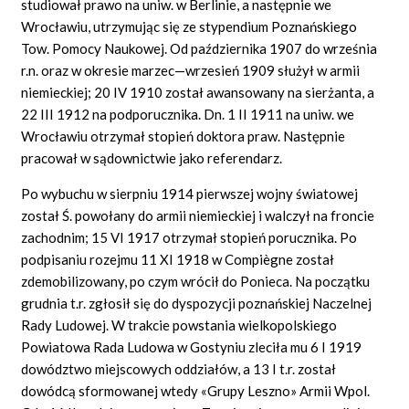
studiował prawo na uniw. w Berlinie, a następnie we
Wrocławiu, utrzymując się ze stypendium Poznańskiego
Tow. Pomocy Naukowej. Od października 1907 do września
r.n. oraz w okresie marzec—wrzesień 1909 służył w armii
niemieckiej; 20 IV 1910 został awansowany na sierżanta, a
22 III 1912 na podporucznika. Dn. 1 II 1911 na uniw. we
Wrocławiu otrzymał stopień doktora praw. Następnie
pracował w sądownictwie jako referendarz.
Po wybuchu w sierpniu 1914 pierwszej wojny światowej
został Ś. powołany do armii niemieckiej i walczył na froncie
zachodnim; 15 VI 1917 otrzymał stopień porucznika. Po
podpisaniu rozejmu 11 XI 1918 w Compiègne został
zdemobilizowany, po czym wrócił do Ponieca. Na początku
grudnia t.r. zgłosił się do dyspozycji poznańskiej Naczelnej
Rady Ludowej. W trakcie powstania wielkopolskiego
Powiatowa Rada Ludowa w Gostyniu zleciła mu 6 I 1919
dowództwo miejscowych oddziałów, a 13 I t.r. został
dowódcą sformowanej wtedy «Grupy Leszno» Armii Wpol.