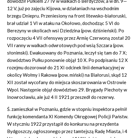
dowodził Pułkiem 27 IV w walkach o Berdyczów, a w dn. 9—
12 V, już po zajęciu Kijowa, w działaniach na wschodnim
brzegu Dniepru. Przeniesiony na front litewsko-białoruski,
brał udział 1 VI w ataku na Okołowo, dochodząc 5 VI do
Berezyny w okolicach wsi Dziedzina (pow. dziśnieński). Po
rozpoczęciu 4 VII ofensywy przez Armię Czerwoną został 20
VII ranny w walkach odwrotowych pod wsią Szczara (pow.
słonimski). Ewakuowany do Poznania, leczył się tam do 7 X;
dowództwo Pułku ponownie objął 10 X. Po podpisaniu 12 X
rozejmu dozorował do 21 XI odcinek linii demarkacyjnej w
okolicy Wołmy i Rakowa (pow. miński) na Białorusi, skąd 12
XII został wycofany do miejsca skoszarowania w Ostrowie
Wpol. Następnie objął dowództwo 29. Brygady Piechoty w
Inowrocławiu, ale już 4 II 1921 przeszedł do rezerwy.
Ś. zamieszkał w Poznaniu, gdzie w stopniu inspektora pełnił
funkcję komendanta XI Komendy Okręgowej Policji Państw.
W styczniu 1922 przystąpił do konkursu na prezydenta
Bydgoszczy, ogłoszonego przez tamtejszą Radę Miasta, i 4