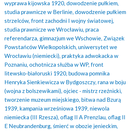
wyprawa kijowska 1920,
dowodzenie pułkiem,
studia prawnicze w Berlinie,
dowodzenie pułkiem
strzelców,
front zachodni I wojny światowej,
studia prawnicze we Wrocławiu,
praca
referendarza,
gimnazjum we Wschowie,
Związek
Powstańców Wielkopolskich,
uniwersytet we
Wrocławiu (niemiecki),
praktyka adwokacka w
Poznaniu,
ochotnicza służba w WP,
front
litewsko-białoruski 1920,
budowa pomnika
Henryka Sienkiewicza w Bydgoszczy,
rana w boju
(wojna z bolszewikami),
ojciec - mistrz rzeźnicki,
tworzenie muzeum miejskiego,
bitwa nad Bzurą
1939,
kampania wrześniowa 1939,
niewola
niemiecka (III Rzesza),
oflag II A Prenzlau,
oflag II
E Neubrandenburg,
śmierć w obozie jenieckim,