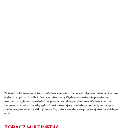
Za treści publikowane na forum Wydawca serwisu nie ponosi odpowiedzialności i są one
wyłącznie opiniami osób, które je zamieszczają. Wydawca udostępnia przystępny
mechanizm zgłaszania nadużyć i w przypadku takiego zgłoszenia Wydawca będzie
reagował niezwłocznie. Aby zgłosić post naruszający prawo lub standardy współżycia
społecznego wystarczy kliknąć ikonę flagi, która znajduje się po prawej stronie każdego
wpisu.
ZOBACZ MULTIMEDIA