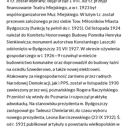
V t.r. został wybrany; objął urząd 1 VIII. Już t.r. przejął
finansowanie Teatru Miejskiego, a w r. 1923 był
współorganizatorem Muz. Miejskiego. W lutym t.r. został
prezesem założonego przez siebie Tow. Miłośników Miasta
Bydgoszczy (funkcję tę pełnił do r. 1925). Od listopada 1924
należał do Komitetu Honorowego Budowy Pomnika Henryka
Sienkiewicza; monument autorstwa Konstantego Laszczki
odsłonięto w Bydgoszczy 31 VII 1927. W okresie ożywienia
gospodarczego w l. 1926—9 rozwinął w mieście
budownictwo komunalne oraz doprowadził do budowy łaźni
na osiedlu Szwederowo, a także nowej elektrowni.
Atakowany za niegospodarność zarówno przez radnych
Narodowej Demokracji, jak i PPS, został w listopadzie 1930
zawieszony przez woj. poznańskiego Rogera Raczyńskiego.
Przeniósł się wtedy do Poznania i rozpoczął praktykę
adwokacką. Na stanowisku prezydenta m. Bydgoszczy
zastępował go Tadeusz Chmielarski, do czasu wyboru
nowego prezydenta, Leona Barciszewskiego (23 IX 1932). Ś.
od r. 1931 publikował artykuły o powstaniu wielkopolskim w