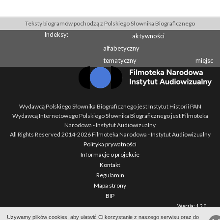
Teksty biogramów pochodzą z Polskiego Słownika Biograficznego
Indeksy:
aktywności
alfabetyczny
tematyczny
miejsc
Wydawcą Polskiego Słownika Biograficznego jest Instytut Historii PAN
Wydawcą Internetowego Polskiego Słownika Biograficznego jest Filmoteka
Narodowa - Instytut Audiowizualny
All Rights Reserved 2014-
2026
Filmoteka Narodowa - Instytut Audiowizualny
Polityka prywatności
Informacje o projekcie
Kontakt
Regulamin
Mapa strony
BIP
Wersja: 1.2.0
Uzywamy plików cookies, aby ułatwić Ci korzystanie z naszego serwisu oraz do