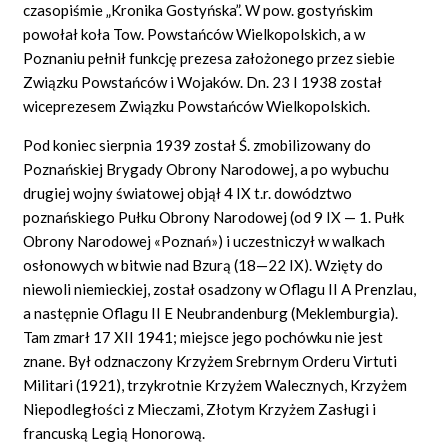
czasopiśmie „Kronika Gostyńska”. W pow. gostyńskim
powołał koła Tow. Powstańców Wielkopolskich, a w
Poznaniu pełnił funkcję prezesa założonego przez siebie
Związku Powstańców i Wojaków. Dn. 23 I 1938 został
wiceprezesem Związku Powstańców Wielkopolskich.
Pod koniec sierpnia 1939 został Ś. zmobilizowany do
Poznańskiej Brygady Obrony Narodowej, a po wybuchu
drugiej wojny światowej objął 4 IX t.r. dowództwo
poznańskiego Pułku Obrony Narodowej (od 9 IX — 1. Pułk
Obrony Narodowej «Poznań») i uczestniczył w walkach
osłonowych w bitwie nad Bzurą (18—22 IX). Wzięty do
niewoli niemieckiej, został osadzony w Oflagu II A Prenzlau,
a następnie Oflagu II E Neubrandenburg (Meklemburgia).
Tam zmarł 17 XII 1941; miejsce jego pochówku nie jest
znane. Był odznaczony Krzyżem Srebrnym Orderu Virtuti
Militari (1921), trzykrotnie Krzyżem Walecznych, Krzyżem
Niepodległości z Mieczami, Złotym Krzyżem Zasługi i
francuską Legią Honorową.