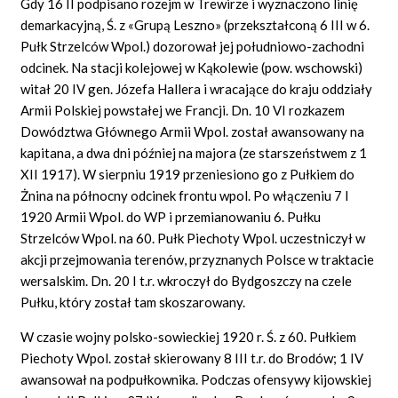
Gdy 16 II podpisano rozejm w Trewirze i wyznaczono linię
demarkacyjną, Ś. z «Grupą Leszno» (przekształconą 6 III w 6.
Pułk Strzelców Wpol.) dozorował jej południowo-zachodni
odcinek. Na stacji kolejowej w Kąkolewie (pow. wschowski)
witał 20 IV gen. Józefa Hallera i wracające do kraju oddziały
Armii Polskiej powstałej we Francji. Dn. 10 VI rozkazem
Dowództwa Głównego Armii Wpol. został awansowany na
kapitana, a dwa dni później na majora (ze starszeństwem z 1
XII 1917). W sierpniu 1919 przeniesiono go z Pułkiem do
Żnina na północny odcinek frontu wpol. Po włączeniu 7 I
1920 Armii Wpol. do WP i przemianowaniu 6. Pułku
Strzelców Wpol. na 60. Pułk Piechoty Wpol. uczestniczył w
akcji przejmowania terenów, przyznanych Polsce w traktacie
wersalskim. Dn. 20 I t.r. wkroczył do Bydgoszczy na czele
Pułku, który został tam skoszarowany.
W czasie wojny polsko-sowieckiej 1920 r. Ś. z 60. Pułkiem
Piechoty Wpol. został skierowany 8 III t.r. do Brodów; 1 IV
awansował na podpułkownika. Podczas ofensywy kijowskiej