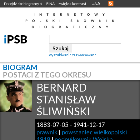
A
Przejdź do: biogramy.pl
FINA
zwiększ kontrast
A
A
wyszukiwanie zaawansowane
BIOGRAM
POSTACI Z TEGO OKRESU
BERNARD
STANISŁAW
ŚLIWIŃSKI
1883-07-05
-
1941-12-17
prawnik
|
powstaniec wielkopolski
1918
|
podpułkownik Wojska