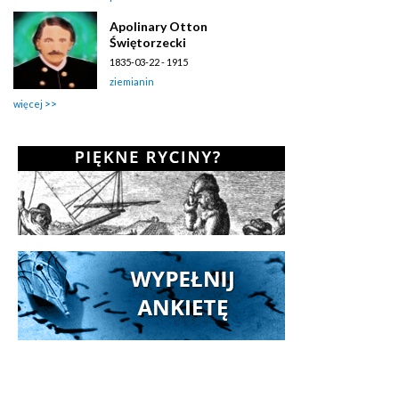
Apolinary Otton
Świętorzecki
1835-03-22 - 1915
ziemianin
więcej