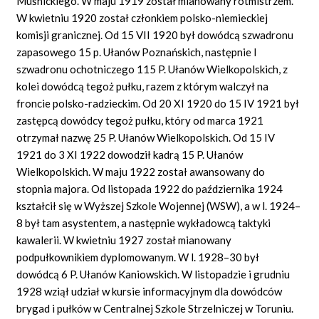
Muśnickiego. W maju 1919 został mianowany rotmistrzem.
W kwietniu 1920 został członkiem polsko-niemieckiej
komisji granicznej. Od 15
VII
1920 był dowódcą szwadronu
zapasowego 15 p. Ułanów Poznańskich, następnie I
szwadronu ochotniczego 115 P. Ułanów Wielkopolskich, z
kolei dowódcą tegoż pułku, razem z którym walczył na
froncie polsko-radzieckim. Od 20 XI 1920 do 15 IV 1921 był
zastępcą dowódcy tegoż pułku, który od marca 1921
otrzymał nazwę 25 P. Ułanów Wielkopolskich. Od 15 IV
1921 do 3 XI 1922 dowodził kadrą 15 P. Ułanów
Wielkopolskich. W maju 1922 został awansowany do
stopnia majora. Od listopada 1922 do października 1924
kształcił się w Wyższej Szkole Wojennej (WSW), a w l. 1924–
8 był tam asystentem, a następnie wykładowcą taktyki
kawalerii. W kwietniu 1927 został mianowany
podpułkownikiem dyplomowanym. W l. 1928–30 był
dowódcą 6 P. Ułanów Kaniowskich. W listopadzie i grudniu
1928 wziął udział w kursie informacyjnym dla dowódców
brygad i pułków w Centralnej Szkole Strzelniczej w Toruniu.