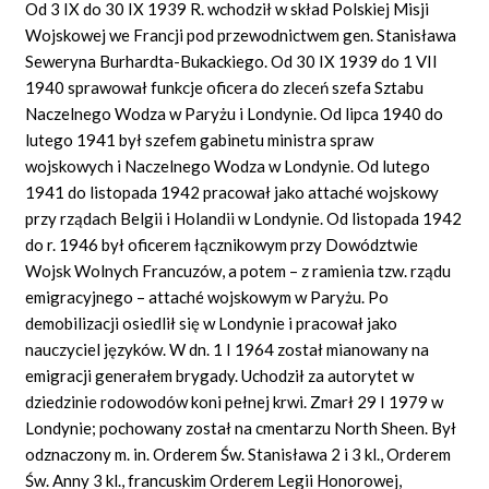
Od 3 IX do 30 IX 1939 R. wchodził w skład Polskiej Misji
Wojskowej we Francji pod przewodnictwem gen. Stanisława
Seweryna Burhardta-Bukackiego. Od 30 IX 1939 do 1 VII
1940 sprawował funkcje oficera do zleceń szefa Sztabu
Naczelnego Wodza w Paryżu i Londynie. Od lipca 1940 do
lutego 1941 był szefem gabinetu ministra spraw
wojskowych i Naczelnego Wodza w Londynie. Od lutego
1941 do listopada 1942 pracował jako
attaché
wojskowy
przy rządach Belgii i Holandii w Londynie. Od listopada 1942
do r. 1946 był oficerem łącznikowym przy Dowództwie
Wojsk Wolnych Francuzów, a potem – z ramienia tzw. rządu
emigracyjnego –
attaché
wojskowym w Paryżu. Po
demobilizacji osiedlił się w Londynie i pracował jako
nauczyciel języków. W dn. 1 I 1964 został mianowany na
emigracji generałem brygady. Uchodził za autorytet w
dziedzinie rodowodów koni pełnej krwi. Zmarł 29 I 1979 w
Londynie; pochowany został na cmentarzu North Sheen. Był
odznaczony m. in. Orderem Św. Stanisława 2 i 3 kl., Orderem
Św. Anny 3 kl., francuskim Orderem Legii Honorowej,