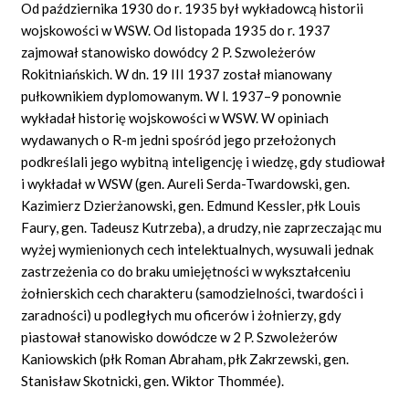
Od października 1930 do r. 1935 był wykładowcą historii
wojskowości w WSW. Od listopada 1935 do r. 1937
zajmował stanowisko dowódcy 2 P. Szwoleżerów
Rokitniańskich. W dn. 19 III 1937 został mianowany
pułkownikiem dyplomowanym. W l. 1937–9 ponownie
wykładał historię wojskowości w WSW. W opiniach
wydawanych o R-m jedni spośród jego przełożonych
podkreślali jego wybitną inteligencję i wiedzę, gdy studiował
i wykładał w WSW (gen. Aureli Serda-Twardowski, gen.
Kazimierz Dzierżanowski, gen. Edmund Kessler, płk Louis
Faury, gen. Tadeusz Kutrzeba), a drudzy, nie zaprzeczając mu
wyżej wymienionych cech intelektualnych, wysuwali jednak
zastrzeżenia co do braku umiejętności w wykształceniu
żołnierskich cech charakteru (samodzielności, twardości i
zaradności) u podległych mu oficerów i żołnierzy, gdy
piastował stanowisko dowódcze w 2 P. Szwoleżerów
Kaniowskich (płk Roman Abraham, płk Zakrzewski, gen.
Stanisław Skotnicki, gen. Wiktor
Thommée).