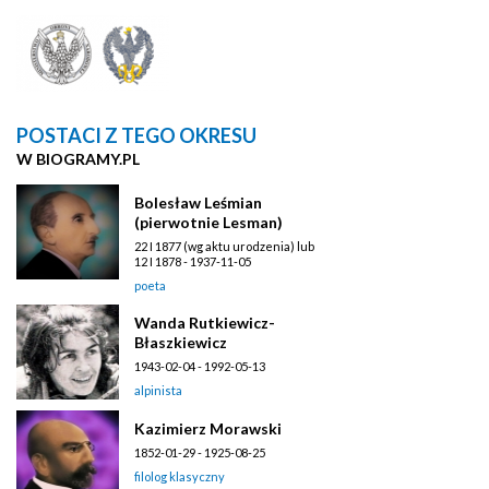
POSTACI Z TEGO OKRESU
W BIOGRAMY.PL
Bolesław Leśmian
(pierwotnie Lesman)
22 I 1877 (wg aktu urodzenia) lub
12 I 1878 - 1937-11-05
poeta
Wanda Rutkiewicz-
Błaszkiewicz
1943-02-04 - 1992-05-13
alpinista
Kazimierz Morawski
1852-01-29 - 1925-08-25
filolog klasyczny