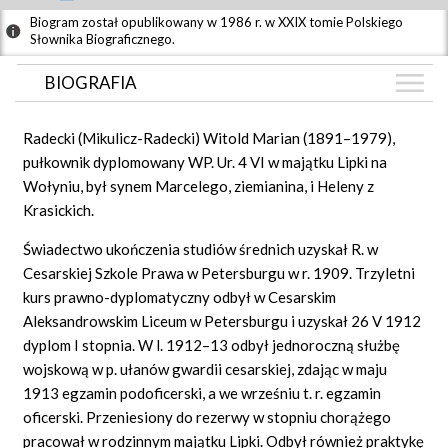
Biogram został opublikowany w 1986 r. w XXIX tomie Polskiego
Słownika Biograficznego.
BIOGRAFIA
BIOGRAFIA
Radecki (Mikulicz-Radecki) Witold Marian (1891–1979),
ZDJĘCIA
pułkownik dyplomowany WP. Ur. 4 VI w majątku Lipki na
(1)
Wołyniu, był synem Marcelego, ziemianina, i Heleny z
GRAF POWIĄZAŃ
Krasickich.
DYSKUSJA
Świadectwo ukończenia studiów średnich uzyskał R. w
Mapa
Cesarskiej Szkole Prawa w Petersburgu w r. 1909. Trzyletni
kurs prawno-dyplomatyczny odbył w Cesarskim
Aleksandrowskim Liceum w Petersburgu i uzyskał 26 V 1912
dyplom I stopnia. W l. 1912–13 odbył jednoroczną służbę
wojskową w p. ułanów gwardii cesarskiej, zdając w maju
1913 egzamin podoficerski, a we wrześniu t. r. egzamin
oficerski. Przeniesiony do rezerwy w stopniu chorążego
pracował w rodzinnym majątku Lipki. Odbył również praktykę