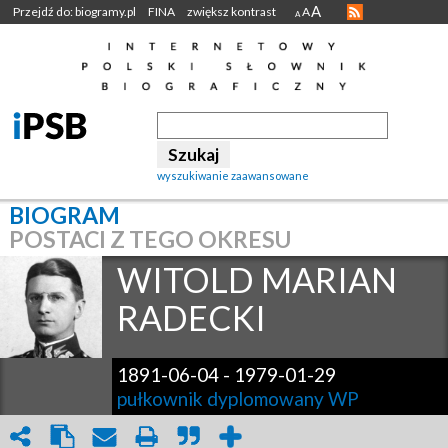
A
Przejdź do: biogramy.pl
FINA
zwiększ kontrast
A
A
wyszukiwanie zaawansowane
BIOGRAM
POSTACI Z TEGO OKRESU
WITOLD MARIAN
RADECKI
1891-06-04
-
1979-01-29
pułkownik dyplomowany WP