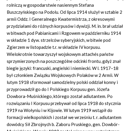
rolniczą w gospodarstwie nasiennym Stefana
Buszczyńskiego na Podolu. Od lipca 1914 służył w sztabie 2
armii Oddz. I Generalnego Kwatermistrza, z okresowymi
przydziałami do różnych korpusów i dywizji. M. in. brał udział
w bitwach pod Pabianicami i Rzgowem w październiku 1914
w składzie 1 dyw. strzelców syberyjskich, w bitwie pod
Zgierzem w listopadzie t.r. w składzie IV korpusu.
Wielokrotnie towarzyszył wojskowym atta
chés
państw
sprzymierzonych na poszczególne odcinki frontu, gdyż znał
biegle języki: francuski, angielski i niemiecki. W l. 1917–18
był członkiem Związku Wojskowych Polaków w 2 Armii. W
lutym 1918 sformował samodzielny polski oddział konny i
przyprowadził go
do
I Polskiego Korpusu gen. Józefa
Dowbora-Muśnickiego, którego został adiutantem. Po
rozwiązaniu I Korpusu przebywał od lipca 1918 do stycznia
1919 na Wołyniu i w Kijowie. W lutym 1919 wstąpił do
formacji wielkopolskich i został we wrześniu t. r. adiutantem
dowódcy Sił Zbrojnych b. Zaboru Pruskiego, gen. Dowbór-