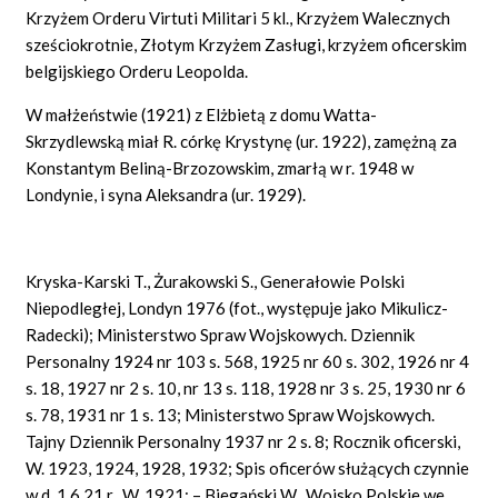
Krzyżem Orderu Virtuti Militari 5 kl., Krzyżem Walecznych
sześciokrotnie, Złotym Krzyżem Zasługi, krzyżem oficerskim
belgijskiego Orderu Leopolda.
W małżeństwie (1921) z Elżbietą z domu Watta-
Skrzydlewską miał R. córkę Krystynę (ur. 1922), zamężną za
Konstantym Beliną-Brzozowskim, zmarłą w r. 1948 w
Londynie, i syna Aleksandra (ur. 1929).
Kryska-Karski T., Żurakowski S., Generałowie Polski
Niepodległej, Londyn 1976 (fot., występuje jako Mikulicz-
Radecki); Ministerstwo Spraw Wojskowych. Dziennik
Personalny 1924 nr 103 s. 568, 1925 nr 60 s. 302, 1926 nr 4
s. 18, 1927 nr 2 s. 10, nr 13 s. 118, 1928 nr 3 s. 25, 1930 nr 6
s. 78, 1931 nr 1 s. 13; Ministerstwo Spraw Wojskowych.
Tajny Dziennik Personalny 1937 nr 2 s. 8; Rocznik oficerski,
W. 1923, 1924, 1928, 1932; Spis oficerów służących czynnie
w d. 1.6.21 r., W. 1921; – Biegański W., Wojsko Polskie we