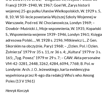
Francji 1939–1940, W. 1967; Goel W., Zarys historii
wojennej 25-go pułku Ułanów Wielkopolskich, W. 1929 s. 5,
8, 10; W 50-lecie powstania Wyższej Szkoły Wojennej w
Warszawie, Pod red. W. Chocianowicza, Londyn 1969; –
Dowbór-Muśnicki J., Moje wspomnienia, W. 1935; Kopański
S., Wspomnienia wojenne 1939–1946, Londyn 1961; Księga
adresowa Polski…, W. 1928 s. 2196; Mitkiewicz L., Z Gen.
Sikorskim na obczyźnie, Paryż 1968; – „Dzien. Pol. i Dzien.
Żołnierza” 1979 nr 35 s. 11, nr 36 s. 4; „Kultura” 1979 nr 3 s.
165; „Tyg. Powsz.” 1979 nr 29 s. 7; – CAW: Akta personalne
VM-42-3281, 2448, 3262, 4284, 6094, 7768; B. Pol. w
Londynie: Arch. J. O. Jeżewskiego, karta ewidencyjna
wypełniona przez R-ego dla redakcji Who’s who Among
Poles (13 V 1961)
Henryk Korczyk