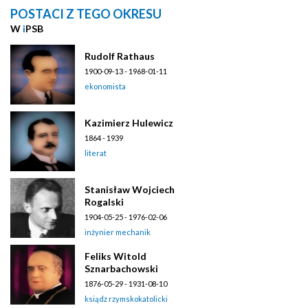
POSTACI Z TEGO OKRESU
W
i
PSB
Rudolf Rathaus
1900-09-13 - 1968-01-11
ekonomista
Kazimierz Hulewicz
1864 - 1939
literat
Stanisław Wojciech
Rogalski
1904-05-25 - 1976-02-06
inżynier mechanik
Feliks Witold
Sznarbachowski
1876-05-29 - 1931-08-10
ksiądz rzymskokatolicki