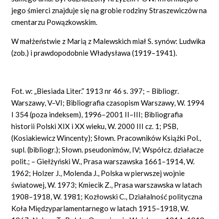
jego śmierci znajduje się na grobie rodziny Straszewiczów na
cmentarzu Powązkowskim.
W małżeństwie z Marią z Malewskich miał S. synów: Ludwika
(zob.) i prawdopodobnie Władysława (1919–1941).
Fot. w: „Biesiada Liter.” 1913 nr 46 s. 397; – Bibliogr.
Warszawy, V–VI; Bibliografia czasopism Warszawy, W. 1994
I 354 (poza indeksem), 1996–2001 II–III; Bibliografia
historii Polski XIX i XX wieku, W. 2000 III cz. 1; PSB,
(Kosiakiewicz Wincenty); Słown. Pracowników Książki Pol.,
supl. (bibliogr.); Słown. pseudonimów, IV; Współcz. działacze
polit.; – Giełżyński W., Prasa warszawska 1661–1914, W.
1962; Holzer J., Molenda J., Polska w pierwszej wojnie
światowej, W. 1973; Kmiecik Z., Prasa warszawska w latach
1908–1918, W. 1981; Kozłowski C., Działalność polityczna
Koła Międzyparlamentarnego w latach 1915–1918, W.