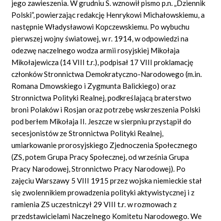
jego zawieszenia. W grudniu S. wznowił pismo p.n. „Dziennik
Polski”, powierzając redakcję Henrykowi Michałowskiemu, a
następnie Władysławowi Kopczewskiemu. Po wybuchu
pierwszej wojny światowej, w r. 1914, w odpowiedzi na
odezwę naczelnego wodza armii rosyjskiej Mikołaja
Mikołajewicza (14 VIII t.r.), podpisał 17 VIII proklamację
członków Stronnictwa Demokratyczno-Narodowego (m.in.
Romana Dmowskiego i Zygmunta Balickiego) oraz
Stronnictwa Polityki Realnej, podkreślającą braterstwo
broni Polaków i Rosjan oraz potrzebę wskrzeszenia Polski
pod berłem Mikołaja II. Jeszcze w sierpniu przystąpił do
secesjonistów ze Stronnictwa Polityki Realnej,
umiarkowanie prorosyjskiego Zjednoczenia Społecznego
(ZS, potem Grupa Pracy Społecznej, od września Grupa
Pracy Narodowej, Stronnictwo Pracy Narodowej). Po
zajęciu Warszawy 5 VIII 1915 przez wojska niemieckie stał
się zwolennikiem prowadzenia polityki aktywistycznej i z
ramienia ZS uczestniczył 29 VIII t.r. w rozmowach z
przedstawicielami Naczelnego Komitetu Narodowego. We