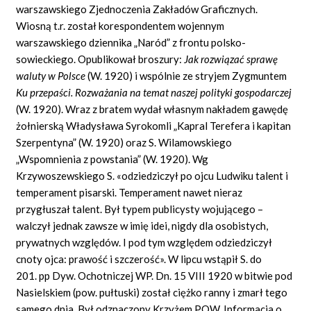
warszawskiego Zjednoczenia Zakładów Graficznych.
Wiosną t.r. został korespondentem wojennym
warszawskiego dziennika „Naród” z frontu polsko-
sowieckiego. Opublikował broszury:
Jak rozwiązać sprawę
waluty w Polsce
(W. 1920) i wspólnie ze stryjem Zygmuntem
Ku przepaści. Rozważania na temat naszej polityki gospodarczej
(W. 1920). Wraz z bratem wydał własnym nakładem gawędę
żołnierską Władysława Syrokomli „Kapral Terefera i kapitan
Szerpentyna” (W. 1920) oraz S. Wilamowskiego
„Wspomnienia z powstania” (W. 1920). Wg
Krzywoszewskiego S. «odziedziczył po ojcu Ludwiku talent i
temperament pisarski. Temperament nawet nieraz
przygłuszał talent. Był typem publicysty wojującego –
walczył jednak zawsze w imię idei, nigdy dla osobistych,
prywatnych względów. I pod tym względem odziedziczył
cnoty ojca: prawość i szczerość». W lipcu wstąpił S. do
201. pp Dyw. Ochotniczej WP. Dn. 15 VIII 1920 w bitwie pod
Nasielskiem (pow. pułtuski) został ciężko ranny i zmarł tego
samego dnia. Był odznaczony Krzyżem POW. Informacja o