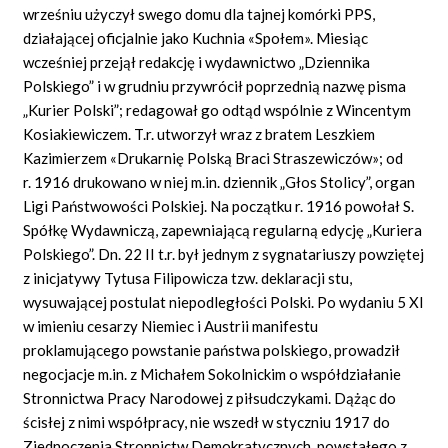
wrześniu użyczył swego domu dla tajnej komórki PPS,
działającej oficjalnie jako Kuchnia «Społem». Miesiąc
wcześniej przejął redakcję i wydawnictwo „Dziennika
Polskiego” i w grudniu przywrócił poprzednią nazwę pisma
„Kurier Polski”; redagował go odtąd wspólnie z Wincentym
Kosiakiewiczem. T.r. utworzył wraz z bratem Leszkiem
Kazimierzem «Drukarnię Polską Braci Straszewiczów»; od
r. 1916 drukowano w niej m.in. dziennik „Głos Stolicy”, organ
Ligi Państwowości Polskiej. Na początku r. 1916 powołał S.
Spółkę Wydawniczą, zapewniającą regularną edycję „Kuriera
Polskiego”. Dn. 22 II t.r. był jednym z sygnatariuszy powziętej
z inicjatywy Tytusa Filipowicza tzw. deklaracji stu,
wysuwającej postulat niepodległości Polski. Po wydaniu 5 XI
w imieniu cesarzy Niemiec i Austrii manifestu
proklamującego powstanie państwa polskiego, prowadził
negocjacje m.in. z Michałem Sokolnickim o współdziałanie
Stronnictwa Pracy Narodowej z piłsudczykami. Dążąc do
ścisłej z nimi współpracy, nie wszedł w styczniu 1917 do
Zjednoczenia Stronnictw Demokratycznych, powstałego z