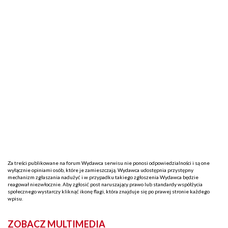
Za treści publikowane na forum Wydawca serwisu nie ponosi odpowiedzialności i są one
wyłącznie opiniami osób, które je zamieszczają. Wydawca udostępnia przystępny
mechanizm zgłaszania nadużyć i w przypadku takiego zgłoszenia Wydawca będzie
reagował niezwłocznie. Aby zgłosić post naruszający prawo lub standardy współżycia
społecznego wystarczy kliknąć ikonę flagi, która znajduje się po prawej stronie każdego
wpisu.
ZOBACZ MULTIMEDIA