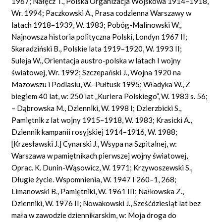
1967; Nałęcz T., Polska Organizacja Wojskowa 1914–1918,
Wr. 1994; Paczkowski A., Prasa codzienna Warszawy w
latach 1918–1939, W. 1983; Pobóg-Malinowski W.,
Najnowsza historia polityczna Polski, Londyn 1967 II;
Skaradziński B., Polskie lata 1919–1920, W. 1993 II;
Suleja W., Orientacja austro-polska w latach I wojny
światowej, Wr. 1992; Szczepański J., Wojna 1920 na
Mazowszu i Podlasiu, W.–Pułtusk 1995; Władyka W., Z
biegiem 40 lat, w: 250 lat „Kuriera Polskiego”, W. 1983 s. 56;
– Dąbrowska M., Dzienniki, W. 1998 I; Dzierzbicki S.,
Pamiętnik z lat wojny 1915–1918, W. 1983; Krasicki A.,
Dziennik kampanii rosyjskiej 1914–1916, W. 1988;
[Krzesławski J.] Cynarski J., Wsypa na Szpitalnej, w:
Warszawa w pamiętnikach pierwszej wojny światowej,
Oprac. K. Dunin-Wąsowicz, W. 1971; Krzywoszewski S.,
Długie życie. Wspomnienia, W. 1947 I 260–1, 268;
Limanowski B., Pamiętniki, W. 1961 III; Nałkowska Z.,
Dzienniki, W. 1976 II; Nowakowski J., Sześćdziesiąt lat bez
mała w zawodzie dziennikarskim, w: Moja droga do