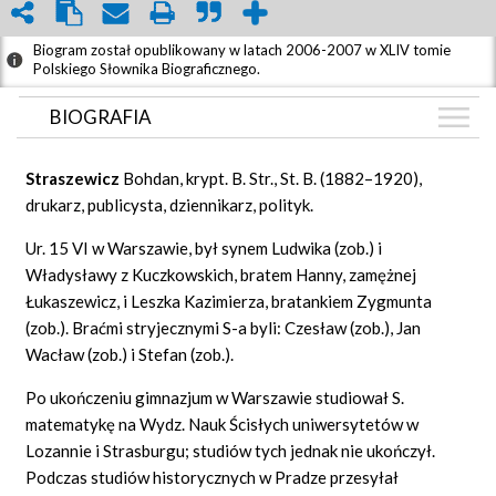
Biogram został opublikowany w latach 2006-2007 w XLIV tomie
Polskiego Słownika Biograficznego.
BIOGRAFIA
BIOGRAFIA
Straszewicz
Bohdan, krypt. B. Str., St. B. (1882–1920),
ZDJĘCIA
drukarz, publicysta, dziennikarz, polityk.
(1)
GRAF POWIĄZAŃ
Ur. 15 VI w Warszawie, był synem Ludwika (zob.) i
Władysławy z Kuczkowskich, bratem Hanny, zamężnej
DYSKUSJA
Łukaszewicz, i Leszka Kazimierza, bratankiem Zygmunta
Mapa
(zob.). Braćmi stryjecznymi S-a byli: Czesław (zob.), Jan
Wacław (zob.) i Stefan (zob.).
Po ukończeniu gimnazjum w Warszawie studiował S.
matematykę na Wydz. Nauk Ścisłych uniwersytetów w
Lozannie i Strasburgu; studiów tych jednak nie ukończył.
Podczas studiów historycznych w Pradze przesyłał