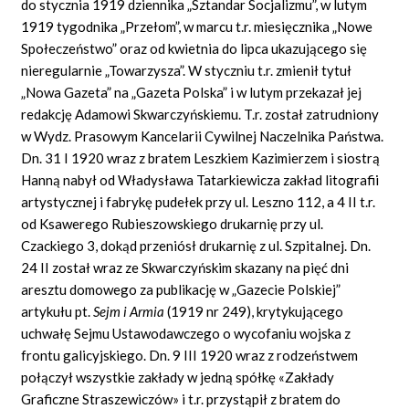
do stycznia 1919 dziennika „Sztandar Socjalizmu”, w lutym
1919 tygodnika „Przełom”, w marcu t.r. miesięcznika „Nowe
Społeczeństwo” oraz od kwietnia do lipca ukazującego się
nieregularnie „Towarzysza”. W styczniu t.r. zmienił tytuł
„Nowa Gazeta” na „Gazeta Polska” i w lutym przekazał jej
redakcję Adamowi Skwarczyńskiemu. T.r. został zatrudniony
w Wydz. Prasowym Kancelarii Cywilnej Naczelnika Państwa.
Dn. 31 I 1920 wraz z bratem Leszkiem Kazimierzem i siostrą
Hanną nabył od Władysława Tatarkiewicza zakład litografii
artystycznej i fabrykę pudełek przy ul. Leszno 112, a 4 II t.r.
od Ksawerego Rubieszowskiego drukarnię przy ul.
Czackiego 3, dokąd przeniósł drukarnię z ul. Szpitalnej. Dn.
24 II został wraz ze Skwarczyńskim skazany na pięć dni
aresztu domowego za publikację w „Gazecie Polskiej”
artykułu pt.
Sejm i Armia
(1919 nr 249), krytykującego
uchwałę Sejmu Ustawodawczego o wycofaniu wojska z
frontu galicyjskiego. Dn. 9 III 1920 wraz z rodzeństwem
połączył wszystkie zakłady w jedną spółkę «Zakłady
Graficzne Straszewiczów» i t.r. przystąpił z bratem do