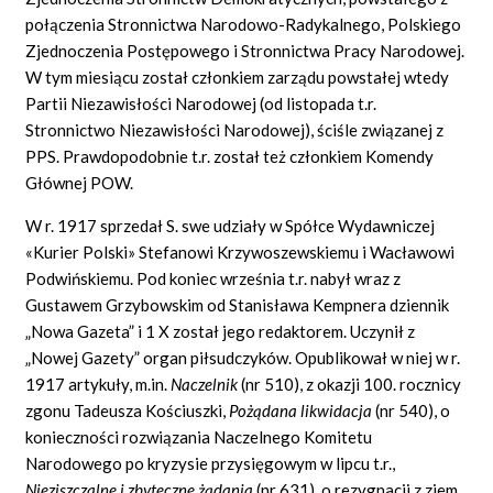
połączenia Stronnictwa Narodowo-Radykalnego, Polskiego
Zjednoczenia Postępowego i Stronnictwa Pracy Narodowej.
W tym miesiącu został członkiem zarządu powstałej wtedy
Partii Niezawisłości Narodowej (od listopada t.r.
Stronnictwo Niezawisłości Narodowej), ściśle związanej z
PPS. Prawdopodobnie t.r. został też członkiem Komendy
Głównej POW.
W r. 1917 sprzedał S. swe udziały w Spółce Wydawniczej
«Kurier Polski» Stefanowi Krzywoszewskiemu i Wacławowi
Podwińskiemu. Pod koniec września t.r. nabył wraz z
Gustawem Grzybowskim od Stanisława Kempnera dziennik
„Nowa Gazeta” i 1 X został jego redaktorem. Uczynił z
„Nowej Gazety” organ piłsudczyków. Opublikował w niej w r.
1917 artykuły, m.in.
Naczelnik
(nr 510), z okazji 100. rocznicy
zgonu Tadeusza Kościuszki,
Pożądana likwidacja
(nr 540), o
konieczności rozwiązania Naczelnego Komitetu
Narodowego po kryzysie przysięgowym w lipcu t.r.,
Nieziszczalne i zbyteczne żądania
(nr 631), o rezygnacji z ziem