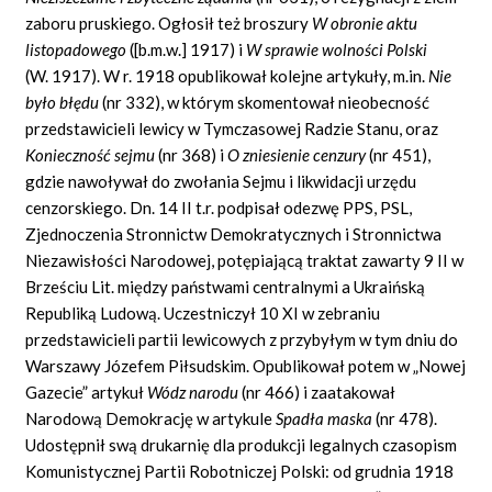
zaboru pruskiego. Ogłosił też broszury
W obronie aktu
listopadowego
([b.m.w.] 1917) i
W sprawie wolności Polski
(W. 1917). W r. 1918 opublikował kolejne artykuły, m.in.
Nie
było błędu
(nr 332), w którym skomentował nieobecność
przedstawicieli lewicy w Tymczasowej Radzie Stanu, oraz
Konieczność sejmu
(nr 368) i
O zniesienie cenzury
(nr 451),
gdzie nawoływał do zwołania Sejmu i likwidacji urzędu
cenzorskiego. Dn. 14 II t.r. podpisał odezwę PPS, PSL,
Zjednoczenia Stronnictw Demokratycznych i Stronnictwa
Niezawisłości Narodowej, potępiającą traktat zawarty 9 II w
Brześciu Lit. między państwami centralnymi a Ukraińską
Republiką Ludową. Uczestniczył 10 XI w zebraniu
przedstawicieli partii lewicowych z przybyłym w tym dniu do
Warszawy Józefem Piłsudskim. Opublikował potem w „Nowej
Gazecie” artykuł
Wódz narodu
(nr 466) i zaatakował
Narodową Demokrację w artykule
Spadła maska
(nr 478).
Udostępnił swą drukarnię dla produkcji legalnych czasopism
Komunistycznej Partii Robotniczej Polski: od grudnia 1918