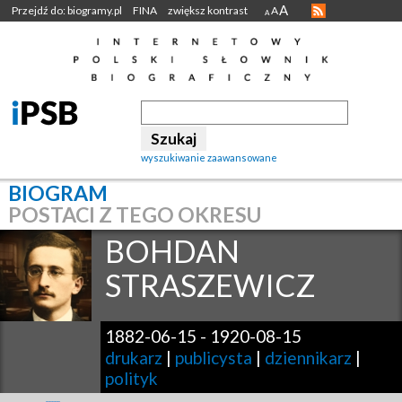
A
Przejdź do: biogramy.pl
FINA
zwiększ kontrast
A
A
wyszukiwanie zaawansowane
BIOGRAM
POSTACI Z TEGO OKRESU
BOHDAN
STRASZEWICZ
1882-06-15
-
1920-08-15
drukarz
|
publicysta
|
dziennikarz
|
polityk