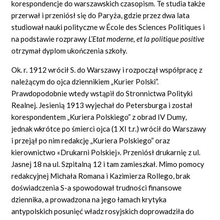
korespondencje do warszawskich czasopism. Te studia także
przerwał i przeniósł się do Paryża, gdzie przez dwa lata
studiował nauki polityczne w École des Sciences Politiques i
na podstawie rozprawy
L’Etat moderne, et la politique positive
otrzymał dyplom ukończenia szkoły.
Ok. r. 1912 wrócił S. do Warszawy i rozpoczął współpracę z
należącym do ojca dziennikiem „Kurier Polski”.
Prawdopodobnie wtedy wstąpił do Stronnictwa Polityki
Realnej. Jesienią 1913 wyjechał do Petersburga i został
korespondentem „Kuriera Polskiego” z obrad IV Dumy,
jednak wkrótce po śmierci ojca (1 XI t.r.) wrócił do Warszawy
i przejął po nim redakcję „Kuriera Polskiego” oraz
kierownictwo «Drukarni Polskiej». Przeniósł drukarnię z ul.
Jasnej 18 na ul. Szpitalną 12 i tam zamieszkał. Mimo pomocy
redakcyjnej Michała Romana i Kazimierza Rollego, brak
doświadczenia S-a spowodował trudności finansowe
dziennika, a prowadzona na jego łamach krytyka
antypolskich posunięć władz rosyjskich doprowadziła do