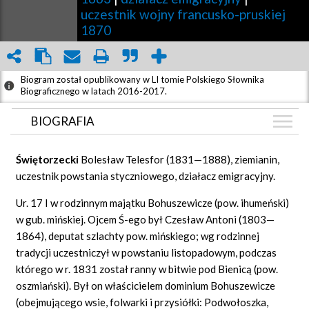
uczestnik wojny francusko-pruskiej
1870
Biogram został opublikowany w LI tomie Polskiego Słownika
Biograficznego w latach 2016-2017.
BIOGRAFIA
BIOGRAFIA
Świ
ę
torzecki
Bolesław Telesfor (1831—1888), ziemianin,
ZDJĘCIA
uczestnik powstania styczniowego, działacz emigracyjny.
(2)
GRAF POWIĄZAŃ
Ur. 17 I w rodzinnym majątku Bohuszewicze (pow. ihumeński)
w gub. mińskiej. Ojcem Ś-ego był Czesław Antoni (1803—
DYSKUSJA
1864), deputat szlachty pow. mińskiego; wg rodzinnej
Mapa
tradycji uczestniczył w powstaniu listopadowym, podczas
którego w r. 1831 został ranny w bitwie pod Bienicą (pow.
oszmiański). Był on właścicielem dominium Bohuszewicze
(obejmującego wsie, folwarki i przysiółki: Podwołoszka,