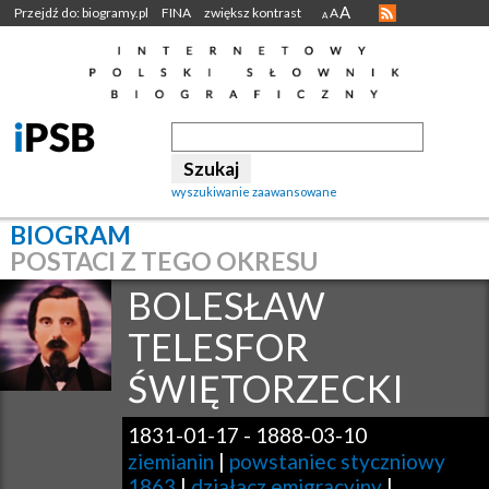
A
Przejdź do: biogramy.pl
FINA
zwiększ kontrast
A
A
wyszukiwanie zaawansowane
BIOGRAM
POSTACI Z TEGO OKRESU
BOLESŁAW
TELESFOR
ŚWIĘTORZECKI
1831-01-17
-
1888-03-10
ziemianin
|
powstaniec styczniowy
1863
|
działacz emigracyjny
|