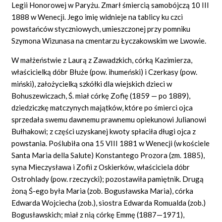
Legii Honorowej w Paryżu. Zmarł śmiercią samobójczą 10 III
1888 w Wenecji. Jego imię widnieje na tablicy ku czci
powstańców styczniowych, umieszczonej przy pomniku
Szymona Wizunasa na cmentarzu Łyczakowskim we Lwowie.
W małżeństwie z Laurą z Zawadzkich, córką Kazimierza,
właścicielką dóbr Błuże (pow. ihumeński) i Czerkasy (pow.
miński), założycielką szkółki dla wiejskich dzieci w
Bohuszewiczach, Ś. miał córkę Zofię (1859 — po 1889),
dziedziczkę matczynych majątków, które po śmierci ojca
sprzedała swemu dawnemu prawnemu opiekunowi Julianowi
Bułhakowi; z części uzyskanej kwoty spłaciła długi ojca z
powstania. Poślubiła ona 15 VIII 1881 w Wenecji (w kościele
Santa Maria della Salute) Konstantego Prozora (zm. 1885),
syna Mieczysława i Zofii z Oskierków, właściciela dóbr
Ostrohlady (pow. rzeczycki); pozostawiła pamiętnik. Drugą
żoną Ś-ego była Maria (zob. Bogusławska Maria), córka
Edwarda Wojciecha (zob.), siostra Edwarda Romualda (zob.)
Bogusławskich; miał z nią córkę Emmę (1887—1971),