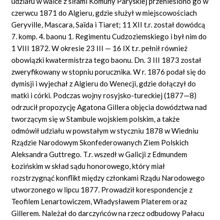
udziału w walce z siłami Komuny Paryskiej przeniesiono go w
czerwcu 1871 do Algieru, gdzie służył w miejscowościach
Geryville, Mascara, Saïda i Tiaret; 11 XII t.r. został dowódcą
7. komp. 4. baonu 1. Regimentu Cudzoziemskiego i był nim do
1 VIII 1872. W okresie 23 III — 16 IX t.r. pełnił również
obowiązki kwatermistrza tego baonu. Dn. 3 III 1873 został
zweryfikowany w stopniu porucznika. W r. 1876 podał się do
dymisji i wyjechał z Algieru do Wenecji, gdzie dołączył do
matki i córki. Podczas wojny rosyjsko-tureckiej (1877—8)
odrzucił propozycję Agatona Gillera objęcia dowództwa nad
tworzącym się w Stambule wojskiem polskim, a także
odmówił udziału w powstałym w styczniu 1878 w Wiedniu
Rządzie Narodowym Skonfederowanych Ziem Polskich
Aleksandra Guttrego. T.r. wszedł w Galicji z Edmundem
Łozińskim w skład sądu honorowego, który miał
rozstrzygnąć konflikt między członkami Rządu Narodowego
utworzonego w lipcu 1877. Prowadził korespondencje z
Teofilem Lenartowiczem, Władysławem Platerem oraz
Gillerem. Należał do darczyńców na rzecz odbudowy Pałacu