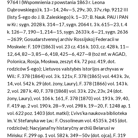
9764 I (Wspomnienia z powstania 1863 r. Leona
Dąbrowskiego) k. 13—14, 24v—5, 29v, 30, 37v, rkp. 9212 III
(listy Ś-ego do J. B. Zaleskiego) k. 1—37; B. Nauk. PAU i PAN
w Kr.: sygn. 2028 k. 314—17, sygn. 2064 t. 3 k. 615—23, t. 4
k. 126—7, 190—1, 214—15, sygn. 2633 k. 6—21, sygn. 2636
—2639; Gosudarstvennyj archiv Rossijskoj Federacii w
Moskwie: F. 109 (1863) vol. 23 cz. 416 k. 103, cz. 428 k. 11—
12, 64, 82—3, 85—6, 418, 425—6, 427—8 (toż mf. w AGAD,
Polonica, Rosja, Moskwa, zeszyt 4 k. 72 poz. 419, dot.
rodziców Ś-ego); Lietuvos valstybės istorijos archyvas w
Wil.: F. 378 (1864) vol. 3 k. 121v, F. 378 (1865) vol. 443 k. 3v,
14, vol. 542 k. 29 (dot. żony, Laury), F. 378 (1866) vol. 143 k.
2, vol. 287 k. 40, F. 378 (1868) vol. 33 k. 22v, 23v, 24 (dot.
żony, Laury), vol. 106 k. 161, F. 378 (1870) vol. 193 k. 39, 40,
F. 419 ap. 2 vol. 190 k. 28—9, vol. 298 k. 19—20, F. 1248 ap. 1
vol. 622 poz. 1403 (dot. matki); L’vivs’ka naukova biblioteka
im. V. Stefanyka we Lw.: F. Ossolineum vol. 4535 k. 245 (dot.
rodziców); Nacyjanal’ny histaryčny archiŭ Belarusi w
Mińsku: F. 299 op. 1 vol. 582 k. 349—50v (dot. ojca), F. 319