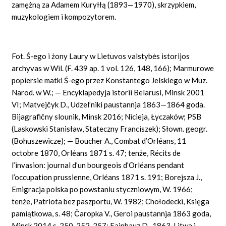
zamężną za Adamem Kuryłłą (1893—1970), skrzypkiem,
muzykologiem i kompozytorem.
Fot. Ś-ego i żony Laury w Lietuvos valstybės istorijos
archyvas w Wil. (F. 439 ap. 1 vol. 126, 148, 166); Marmurowe
popiersie matki Ś-ego przez Konstantego Jelskiego w Muz.
Narod. w W.; — Encyklapedyja istorii Belarusi, Minsk 2001
VI; Matvejčyk D., Udzel’niki paustannja 1863—1864 goda.
Bijagrafičny slounik, Minsk 2016; Nicieja, Łyczaków; PSB
(Laskowski Stanisław, Stateczny Franciszek); Słown. geogr.
(Bohuszewicze); — Boucher A., Combat d’Orléans, 11
octobre 1870, Orléans 1871 s. 47; tenże, Récits de
l’invasion: journal d’un bourgeois d’Orléans pendant
l’occupation prussienne, Orléans 1871 s. 191; Borejsza J.,
Emigracja polska po powstaniu styczniowym, W. 1966;
tenże, Patriota bez paszportu, W. 1982; Chołodecki, Księga
pamiątkowa, s. 48; Čaropka V., Geroi paustannja 1863 goda,
Minsk 2014 s. 250, 252, 257; Fajnhauz D., 1863. Litwa i