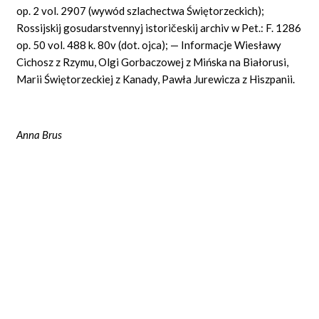
op. 2 vol. 2907 (wywód szlachectwa Świętorzeckich);
Rossijskij gosudarstvennyj istoričeskij archiv w Pet.: F. 1286
op. 50 vol. 488 k. 80v (dot. ojca); — Informacje Wiesławy
Cichosz z Rzymu, Olgi Gorbaczowej z Mińska na Białorusi,
Marii Świętorzeckiej z Kanady, Pawła Jurewicza z Hiszpanii.
Anna Brus