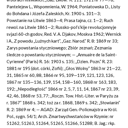
Pantelejew L., Wspomnienia, W. 1964; Poniatowska D., Listy
do Bohdana i Józefa Zaleskich, Kr. 1900 s. 101—3;
Powstanie na Litwie 1863—4; Prasa tajna, cz. 1—2; Ruch
rewol. na Litwie 1861—2; Russko-pol’s’kije revolucjonnyje
svjazi 60-ch godov, Red. V. A. Djakov, Moskva 1962; Wernick
i A., Z powodu „Luźnych kart”, „Gaz. Narod.” R. 8: 1869 nr 33;
Zarys powstania styczniowego; Zbiór zeznań; Zeznania
śledcze o powstaniu styczniowym; — „Annuaire de la Saint-
Cyrienne” (Paris) R. 16: 1903 s. 135; „Dzien. Pozn.” R. 23:
1881 nr 195 (dot. córki, Zofii); „Głos Wolny” 1863 nr 21—22,
31, 1865 nr 60, 88, 1866 nr 95, 109—119, 121, 123, 126,
1867 nr 135—136, 139, 154, 158—160, 1868 nr 163, 183,
192; „Niepodległość” 1866 nr 2, 5, 7, 11, 14, 1867 nr 23, 39,
42, 46, 1868 nr 53, 77; „Roczn. Tow. Hist.-Liter. w Paryżu za
r. 1867” 1868 s. 342; toż za r. 1868, 1869 s. 342; „Słowianin”
R. 2: 1869 nr 4; — AGAD: Zarząd Gen.-Policmajstra w Król.
Pol., sygn. 54/1; Arch. Zmartwychwstańców w Rzymie: nr
51262, 51263, 51264, 51265, 51266, 51288; B. Jag.: rkp.