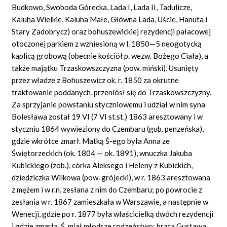
Budkowo, Swoboda Górecka, Lada I, Lada II, Tadulicze,
Kaluha Wielkie, Kaluha Małe, Główna Lada, Uście, Hanuta i
Stary Zadobrycz) oraz bohuszewickiej rezydencji pałacowej
otoczonej parkiem z wzniesioną w l. 1850—5 neogotycką
kaplicą grobową (obecnie kościół p. wezw. Bożego Ciała), a
także majątku Trzaskowszczyzna (pow. miński). Usunięty
przez władze z Bohuszewicz ok. r. 1850 za okrutne
traktowanie poddanych, przeniósł się do Trzaskowszczyzny.
Za sprzyjanie powstaniu styczniowemu i udział w nim syna
Bolesława został 19 VI (7 VI st.st.) 1863 aresztowany i w
styczniu 1864 wywieziony do Czembaru (gub. penzeńska),
gdzie wkrótce zmarł. Matką Ś-ego była Anna ze
Świętorzeckich (ok. 1804 — ok. 1891), wnuczka Jakuba
Kubickiego (zob.), córka Aleksego i Heleny z Kubickich,
dziedziczka Wilkowa (pow. grójecki), w r. 1863 aresztowana
z mężem i w r.n. zesłana z nim do Czembaru; po powrocie z
zesłania w r. 1867 zamieszkała w Warszawie, a następnie w
Wenecji, gdzie po r. 1877 była właścicielką dwóch rezydencji
i gdzie zmarła. Ś. miał młodsze rodzeństwo: brata Gustawa