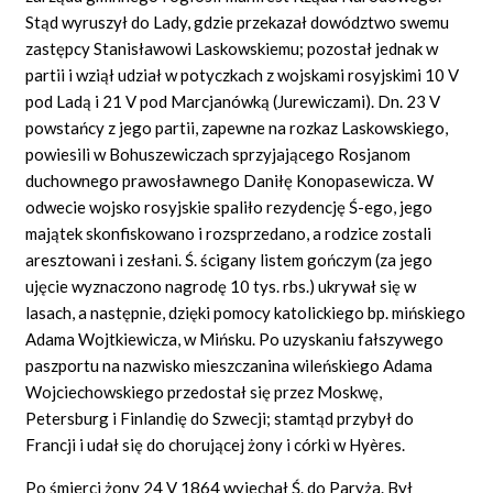
Stąd wyruszył do Lady, gdzie przekazał dowództwo swemu
zastępcy Stanisławowi Laskowskiemu; pozostał jednak w
partii i wziął udział w potyczkach z wojskami rosyjskimi 10 V
pod Ladą i 21 V pod Marcjanówką (Jurewiczami). Dn. 23 V
powstańcy z jego partii, zapewne na rozkaz Laskowskiego,
powiesili w Bohuszewiczach sprzyjającego Rosjanom
duchownego prawosławnego Daniłę Konopasewicza. W
odwecie wojsko rosyjskie spaliło rezydencję Ś-ego, jego
majątek skonfiskowano i rozsprzedano, a rodzice zostali
aresztowani i zesłani. Ś. ścigany listem gończym (za jego
ujęcie wyznaczono nagrodę 10 tys. rbs.) ukrywał się w
lasach, a następnie, dzięki pomocy katolickiego bp. mińskiego
Adama Wojtkiewicza, w Mińsku. Po uzyskaniu fałszywego
paszportu na nazwisko mieszczanina wileńskiego Adama
Wojciechowskiego przedostał się przez Moskwę,
Petersburg i Finlandię do Szwecji; stamtąd przybył do
Francji i udał się do chorującej żony i córki w Hyères.
Po śmierci żony 24 V 1864 wyjechał Ś. do Paryża. Był