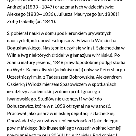
Andrzeja (1833—1847) oraz zmarłych w dzieciństwie:
Aleksego (1833—1836), Juliusza Maurycego (ur. 1838) i
Zofię Izabellę (ur. 1841).
Ś. pobierał nauki w domu pod kierunkiem prywatnych
nauczycieli, m.in. powieściopisarza Edwarda Wojciecha
Bogusławskiego. Następnie uczył się w Inst. Szlacheckim w
Wilnie (wg niektórych źródeł w gimnazjum w Mińsku). Po
zdaniu matury jesienią 1848 prawdopodobnie podjął studia
na Wydz. Kameralistyki (administracji) uniw. w Petersburgu.
Uczestniczył m.in. z Tadeuszem Bobrowskim, Aleksandrem
Oskierką i Włodzimierzem Spasowiczem w spotkaniach
młodzieży akademickiej w domu prof. Ignacego
Iwanowskiego. Studiów nie ukończył i wrócił do
Bohuszewicz, które w r. 1858 otrzymał na własność.
Pracował jako pisarz w mińskiej deputacji szlacheckiej.
Opowiadał się za uwłaszczeniem włościan i jako delegat
pow. mińskiego (lub ihumeńskiego) wszedł w skład komisji
powołanej w tym celu 30 VIII t.r. w Mińsku. Pod koniec l.