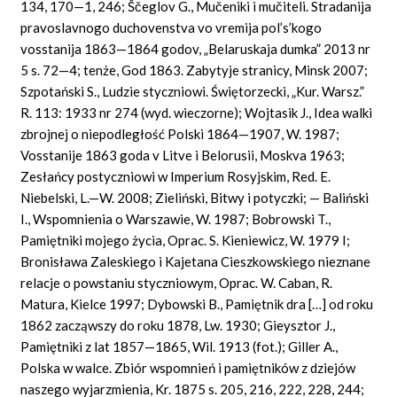
134, 170—1, 246; Ščeglov G., Mučeniki i mučiteli. Stradanija
pravoslavnogo duchovenstva vo vremija pol’s’kogo
vosstanija 1863—1864 godov, „Belaruskaja dumka” 2013 nr
5 s. 72—4; tenże, God 1863. Zabytyje stranicy, Minsk 2007;
Szpotański S., Ludzie styczniowi. Świętorzecki, „Kur. Warsz.”
R. 113: 1933 nr 274 (wyd. wieczorne); Wojtasik J., Idea walki
zbrojnej o niepodległość Polski 1864—1907, W. 1987;
Vosstanije 1863 goda v Litve i Belorusii, Moskva 1963;
Zesłańcy postyczniowi w Imperium Rosyjskim, Red. E.
Niebelski, L.—W. 2008; Zieliński, Bitwy i potyczki; — Baliński
I., Wspomnienia o Warszawie, W. 1987; Bobrowski T.,
Pamiętniki mojego życia, Oprac. S. Kieniewicz, W. 1979 I;
Bronisława Zaleskiego i Kajetana Cieszkowskiego nieznane
relacje o powstaniu styczniowym, Oprac. W. Caban, R.
Matura, Kielce 1997; Dybowski B., Pamiętnik dra […] od roku
1862 zacząwszy do roku 1878, Lw. 1930; Gieysztor J.,
Pamiętniki z lat 1857—1865, Wil. 1913 (fot.); Giller A.,
Polska w walce. Zbiór wspomnień i pamiętników z dziejów
naszego wyjarzmienia, Kr. 1875 s. 205, 216, 222, 228, 244;