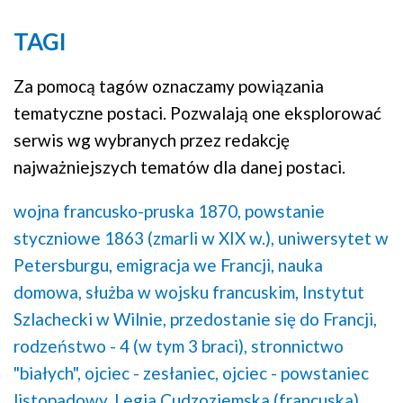
TAGI
Za pomocą tagów oznaczamy powiązania
tematyczne postaci. Pozwalają one eksplorować
serwis wg wybranych przez redakcję
najważniejszych tematów dla danej postaci.
wojna francusko-pruska 1870,
powstanie
styczniowe 1863 (zmarli w XIX w.),
uniwersytet w
Petersburgu,
emigracja we Francji,
nauka
domowa,
służba w wojsku francuskim,
Instytut
Szlachecki w Wilnie,
przedostanie się do Francji,
rodzeństwo - 4 (w tym 3 braci),
stronnictwo
"białych",
ojciec - zesłaniec,
ojciec - powstaniec
listopadowy,
Legia Cudzoziemska (francuska),