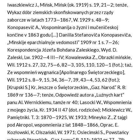
Iwaszkiewicz J., Mińsk, Mińsk (ok. 1919) s. 19, 21—2; tenże,
Wykaz dóbr ziemskich skonfiskowanych przez rządy
zaborcze w latach 1773—1867, W. 1929 s. 48—9;
Konopasevič A., Vospominanija o žyzni i mučeničeskoj
končine v 1863 godu […] Daniila Stefanoviča Konopaseviča,
„Minskije eparchialnyje vedomosti” 1909 nr 1 s. 7—26;
Korespondencja Józefa Bohdana Zaleskiego, Wyd. D.
Zaleski, Lw. 1902—4 III—IV; Kowalewska Z., Obrazki mińskie,
Wil. 1912 s. 27, 32, 75—6, 82—3, 105, 110, 120—1 (fot.); taż,
Ze wspomnień wygnańca [Apolinarego Świętorzeckiego],
Wil. 1912 s. 8—9, 15, 34, 36—7, 39, 43—4, 53, 62 (fot.);
[Krupski S.] Kr, Jeszcze o Świętorzeckim, „Gaz. Narod.” R. 8:
1869 nr 136—7; tenże, Odpowiedź autora „Luźnych kart”
panu Al. Wernickiemu, tamże nr 40; Lasocki W., Wspomnienia
z mojego życia, Kr. 1934 II 47 (dot. rodziców); Mickiewicz W.,
Pamiętniki. T. 3: 1870—1925, W. 1933; Mineyko Z., Z tajgi
pod Akropol, wspomnienia z lat 1848—1866, Oprac. E.
Kozłowski, K. Olszański, W. 1971; Osiecimski S., Powstańcy
w borach litewskich, „Gaz. Lwow.” R. 111: 1921 nr 77—78;