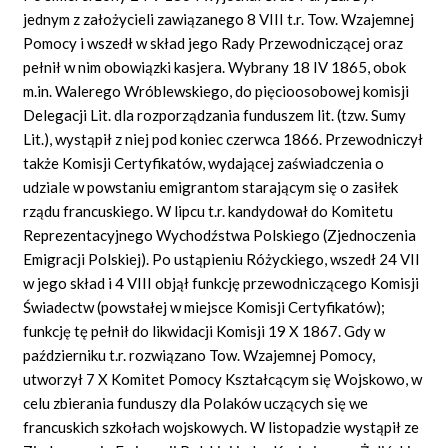
jednym z założycieli zawiązanego 8 VIII t.r. Tow. Wzajemnej
Pomocy i wszedł w skład jego Rady Przewodniczącej oraz
pełnił w nim obowiązki kasjera. Wybrany 18 IV 1865, obok
m.in. Walerego Wróblewskiego, do pięcioosobowej komisji
Delegacji Lit. dla rozporządzania funduszem lit. (tzw. Sumy
Lit.), wystąpił z niej pod koniec czerwca 1866. Przewodniczył
także Komisji Certyfikatów, wydającej zaświadczenia o
udziale w powstaniu emigrantom starającym się o zasiłek
rządu francuskiego. W lipcu t.r. kandydował do Komitetu
Reprezentacyjnego Wychodźstwa Polskiego (Zjednoczenia
Emigracji Polskiej). Po ustąpieniu Różyckiego, wszedł 24 VII
w jego skład i 4 VIII objął funkcję przewodniczącego Komisji
Świadectw (powstałej w miejsce Komisji Certyfikatów);
funkcję tę pełnił do likwidacji Komisji 19 X 1867. Gdy w
październiku t.r. rozwiązano Tow. Wzajemnej Pomocy,
utworzył 7 X Komitet Pomocy Kształcącym się Wojskowo, w
celu zbierania funduszy dla Polaków uczących się we
francuskich szkołach wojskowych. W listopadzie wystąpił ze