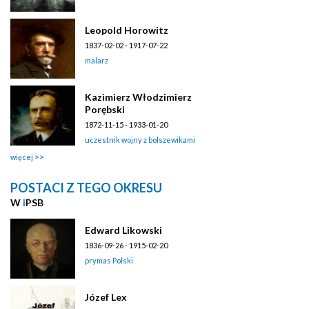
Leopold Horowitz
1837-02-02 - 1917-07-22
malarz
Kazimierz Włodzimierz
Porębski
1872-11-15 - 1933-01-20
uczestnik wojny z bolszewikami
więcej
POSTACI Z TEGO OKRESU
W
i
PSB
Edward Likowski
1836-09-26 - 1915-02-20
prymas Polski
Józef Lex