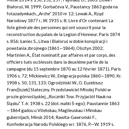
Białoruś, W. 1999; Gorbačeva V., Paustancy 1863 goda na
fotazadymkach, „Arche” 2010 nr 12; Lewak A., Rząd
Narodowy 1877 r., W. 1935 s. 8; Livre d’Or contenant La
liste générale des personnes qui ont souscrit pour la
reconstruction du palais de la Legion d’Honneur, Paris 1874
s. 856; Łaniec S., Litwa i Białoruś w dobie konspiracji i
powstania zbrojnego (1861—1864), Olsztyn 2002;
Martinien A., État nominatif, par affaires et par corps, des
officiers tués ou blessés dans la deuxième partie de la
campagne (du 15 septembre 1870 au 12 février 1871), Paris
1906 s. 72; Mickiewicz W., Emigracja polska 1860—1890, Kr.
1908 s. 50, 131, 133; Ogrodziński W., O. Euzebiusz
Franc[iszek] Stateczny. Przedstawiciel Młodej Polski w
prozie górnośląskiej, „Roczniki Tow. Przyjaciół Nauk na
Śląsku” T. 6: 1938 s. 22 (dot. matki Ś-ego); Paustannie 1863
—1864 gadou u Vitebskau, Magileuskau i Minskau
gubernijach, Minsk 2014; Rawita-Gawroński F.,
Konfederacja Narodu Polskiego w r. 1876, P.—W. 1919 s.