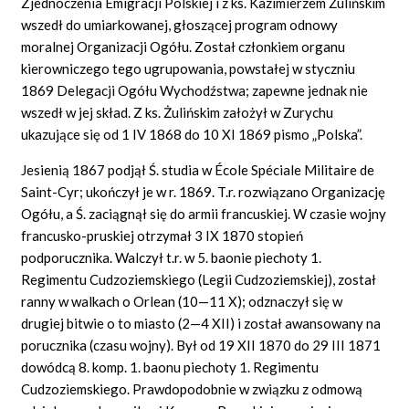
Zjednoczenia Emigracji Polskiej i z ks. Kazimierzem Żulińskim
wszedł do umiarkowanej, głoszącej program odnowy
moralnej Organizacji Ogółu. Został członkiem organu
kierowniczego tego ugrupowania, powstałej w styczniu
1869 Delegacji Ogółu Wychodźstwa; zapewne jednak nie
wszedł w jej skład. Z ks. Żulińskim założył w Zurychu
ukazujące się od 1 IV 1868 do 10 XI 1869 pismo „Polska”.
Jesienią 1867 podjął Ś. studia w École Spéciale Militaire de
Saint-Cyr; ukończył je w r. 1869. T.r. rozwiązano Organizację
Ogółu, a Ś. zaciągnął się do armii francuskiej. W czasie wojny
francusko-pruskiej otrzymał 3 IX 1870 stopień
podporucznika. Walczył t.r. w 5. baonie piechoty 1.
Regimentu Cudzoziemskiego (Legii Cudzoziemskiej), został
ranny w walkach o Orlean (10—11 X); odznaczył się w
drugiej bitwie o to miasto (2—4 XII) i został awansowany na
porucznika (czasu wojny). Był od 19 XII 1870 do 29 III 1871
dowódcą 8. komp. 1. baonu piechoty 1. Regimentu
Cudzoziemskiego. Prawdopodobnie w związku z odmową