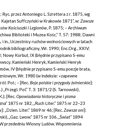
8; Ryc. przez Antoniego L. Szrettera z r. 1875, wg
 i Kajetan Suffczyński w Krakowie 1871”, w:
Zawsze
as
ó
w Ko
ś
ciuszki i Legion
ó
w
,
P. 1875; – Archiwum
chiwa Biblioteki i Muzea Kośc.” T. 57: 1988; Dawni
. i in., Uczestnicy ruchów wolnościowych w latach
nik bibliograficzny, Wr. 1990; Enc.Org., XXIV;
 II; Nowy Korbut, IX (błędnie przypisano S-emu
zowscy, Kamieński Henryk, Kamieński Henryk
mów, IV (błędnie przypisano S-emu poezje brata,
czniowym, Wr. 1980 (w indeksie: «zapewne
ól. Pol.; – [Rec.
Boje polskie i przygody
ż
o
ł
nierskie
]:
) „Przegl. Pol.” T. 3: 1871/2 (S. Tarnowski),
.); [Rec.
Opowiadania historyczne i pisma
zna” 1875 nr 182, „Ruch Liter.” 1875 nr 22–23
w
]: „Dzien. Liter.” 1869 nr 46; [Rec.
Zawsze oni
]:
wski), „Gaz. Lwow.” 1875 nr 106, „Świat” 1894
.], W przededniu Wiosny Ludów. Wspomnienia