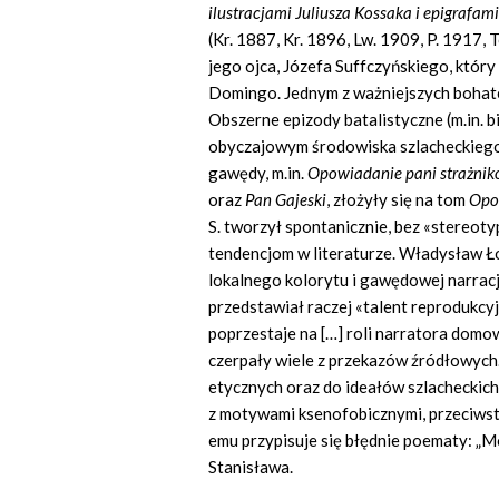
ilustracjami Juliusza Kossaka i epigrafa
(Kr. 1887, Kr. 1896, Lw. 1909, P. 1917,
jego ojca, Józefa Suffczyńskiego, który
Domingo. Jednym z ważniejszych bohater
Obszerne epizody batalistyczne (m.in. 
obyczajowym środowiska szlacheckiego
gawędy, m.in.
Opowiadanie pani stra
ż
nik
oraz
Pan Gajeski
,
złożyły się na tom
Opo
S. tworzył spontanicznie, bez «stereot
tendencjom w literaturze. Władysław Ło
lokalnego kolorytu i gawędowej narracji
przedstawiał raczej «talent reprodukcyjn
poprzestaje na […] roli narratora domo
czerpały wiele z przekazów źródłowych.
etycznych oraz do ideałów szlacheckich,
z motywami ksenofobicznymi, przeciwst
emu przypisuje się błędnie poematy: „Mo
Stanisława.