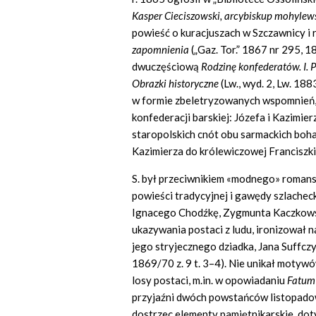
Kasper Cieciszowski, arcybiskup mohylews
powieść o kuracjuszach w Szczawnicy i 
zapomnienia
(„Gaz. Tor.” 1867 nr 295, 1
dwuczęściową
Rodzin
ę
konfederat
ó
w. I.
Obrazki historyczne
(Lw., wyd. 2, Lw. 18
w formie zbeletryzowanych wspomnień,
konfederacji barskiej: Józefa i Kazimie
staropolskich cnót obu sarmackich boha
Kazimierza do królewiczowej Franciszki 
S. był przeciwnikiem «modnego» roman
powieści tradycyjnej i gawędy szlachec
Ignacego Chodźkę, Zygmunta Kaczkowsk
ukazywania postaci z ludu, ironizował
jego stryjecznego dziadka, Jana Suffczy
1869/70 z. 9 t. 3–4). Nie unikał motywó
losy postaci, m.in. w opowiadaniu
Fatum
przyjaźni dwóch powstańców listopado
dostrzec elementy pamiętnikarskie, dot