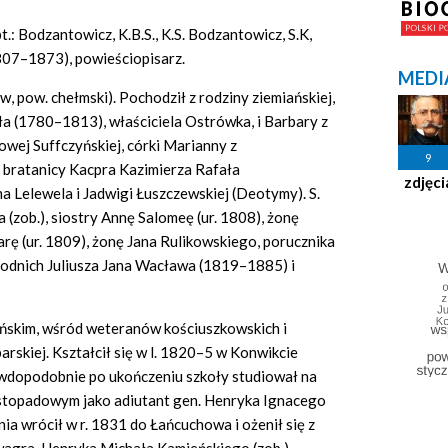
pt.: Bodzantowicz, K.B.S., K.S. Bodzantowicz, S.K,
1807–1873), powieściopisarz.
MEDI
w, pow. chełmski). Pochodził z rodziny ziemiańskiej,
ła (1780–1813), właściciela Ostrówka, i Barbary z
wej Suffczyńskiej, córki Marianny z
9
, bratanicy Kacpra Kazimierza Rafała
zdjęci
a Lelewela i Jadwigi Łuszczewskiej (Deotymy). S.
(zob.), siostry Annę Salomeę (ur. 1808), żonę
arę (ur. 1809), żonę Jana Rulikowskiego, porucznika
zyrodnich Juliusza Jana Wacława (1819–1885) i
ńskim, wśród weteranów kościuszkowskich i
arskiej. Kształcił się w l. 1820–5 w Konwikcie
wdopodobnie po ukończeniu szkoły studiował na
listopadowym jako adiutant gen. Henryka Ignacego
ia wrócił w r. 1831 do Łańcuchowa i ożenił się z