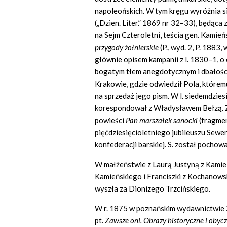
napoleońskich. W tym kręgu wyróżnia s
(„Dzien. Liter.” 1869 nr 32–33), będąc
na Sejm Czteroletni, teścia gen. Kamień
przygody
ż
o
ł
nierskie
(P., wyd. 2, P. 1883,
głównie opisem kampanii z l. 1830–1, 
bogatym tłem anegdotycznym i dbałości
Krakowie, gdzie odwiedził Pola, którem
na sprzedaż jego pism. W l. siedemdzies
korespondował z Władysławem Bełzą. Zm
powieści
Pan marsza
ł
ek sanocki
(fragmen
pięćdziesięcioletniego jubileuszu Sewe
konfederacji barskiej. S. został pocho
W małżeństwie z Laurą Justyną z Kamień
Kamieńskiego i Franciszki z Kochanowski
wyszła za Dionizego Trzcińskiego.
W r. 1875 w poznańskim wydawnictwie 
pt.
Zawsze oni. Obrazy historyczne i obyc