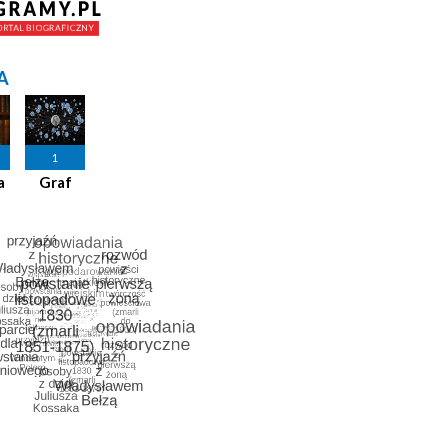
A
1
a
Graf