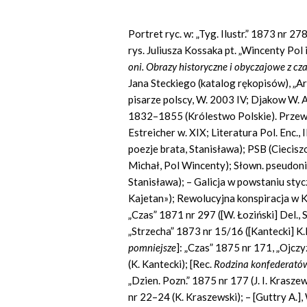
Portret ryc. w: „Tyg. Ilustr.” 1873 nr 27
rys. Juliusza Kossaka pt. „Wincenty Pol
oni. Obrazy historyczne i obyczajowe z cz
Jana Steckiego (katalog rękopisów), „Ar
pisarze polscy, W. 2003 IV; Djakow W. A
1832–1855 (Królestwo Polskie). Przewod
Estreicher w. XIX; Literatura Pol. Enc.,
poezje brata, Stanisława); PSB (Ciecis
Michał, Pol Wincenty); Słown. pseudoni
Stanisława); – Galicja w powstaniu sty
Kajetan»); Rewolucyjna konspiracja w Kr
„Czas” 1871 nr 297 ([W. Łoziński] Del., S.
„Strzecha” 1873 nr 15/16 ([Kantecki] K.K
pomniejsze
]:
„Czas” 1875 nr 171, „Ojczy
(K. Kantecki); [Rec.
Rodzina konfederat
ó
„Dzien. Pozn.” 1875 nr 177 (J. I. Krasze
nr 22–24 (K. Kraszewski); – [Guttry A