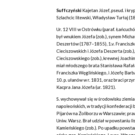
Suffczyński
Kajetan Józef, pseud. i kry
Szlachcic litewski, Władysław Turłaj (
Ur. 12 VIII w Ostrówku (paraf. Łańcuchó
był wnukiem Józefa (zob.), synem Micha
Deszertów (1787–1855), 1.v. Franciszko
Cieciszowskich i Józefa Deszerta (zob.)
Cieciszowskiego (zob.), krewnej Joachim
miał młodszego brata Stanisława Rafała 
Franciszka Węglińskiego, i Józefę Barb
10. p. ułanów w r. 1831, oraz braci pr
Kacpra Jana Józefa (ur. 1821).
S. wychowywał się w środowisku ziemia
napoleońskich, w tradycji konfederacji b
Pijarów na Żoliborzu w Warszawie; pra
Uniw. Warsz. Brał udział w powstaniu 
Kamieńskiego (zob.). Po upadku powstan