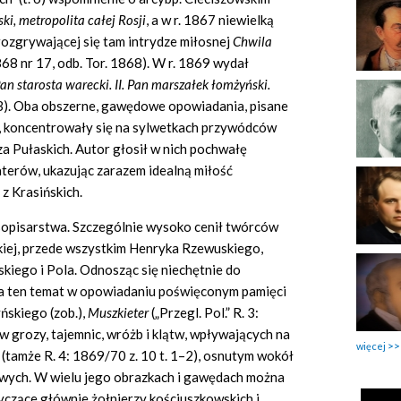
ki, metropolita ca
ł
ej Rosji
, a w r. 1867 niewielką
rozgrywającej się tam intrydze miłosnej
Chwila
868 nr 17, odb. Tor. 1868). W r. 1869 wydał
 Pan starosta warecki. II. Pan marsza
ł
ek
ł
om
ż
y
ń
ski.
83). Oba obszerne, gawędowe opowiadania, pisane
 koncentrowały się na sylwetkach przywódców
rza Pułaskich. Autor głosił w nich pochwałę
terów, ukazując zarazem idealną miłość
z Krasińskich.
sopisarstwa. Szczególnie wysoko cenił twórców
kiej, przede wszystkim Henryka Rzewuskiego,
iego i Pola. Odnosząc się niechętnie do
 na ten temat w opowiadaniu poświęconym pamięci
ńskiego (zob.),
Muszkieter
(„Przegl. Pol.” R. 3:
w grozy, tajemnic, wróżb i klątw, wpływających na
więcej
(tamże R. 4: 1869/70 z. 10 t. 1–2), osnutym wokół
wych. W wielu jego obrazkach i gawędach można
yczące głównie żołnierzy kościuszkowskich i