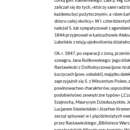
córką gen. Kamieńskiego, Laurą. Wg sz
zaliczał się do tych, «którzy sami radzi 
każdemu być pożytecznymi», a «dom Łań
zbioru całej okolicy». W l. czterdzies
należał S. lub sympatyzował z agendami
1844 przyjmował w Łańcuchowie Aleksa
Lubelskie z misją ujednolicenia działaln
Ok. r. 1847, po separacji z żoną, przen
szwagra, Jana Rulikowskiego; jego blis
Rastawiecki z Dołhobyczowa (pow. hrubi
Łuczycach (pow. sokalski), majątku da
zaprzyjaźnił się S. z Wincentym Polem, 
powinowactwo charakterów, usposobieni
podobieństwo zewnętrzne typów» („Czas
Szajnochą, Maurycym Dzieduszyckim, J
Lucjanem Siemieńskim i Józefem Kremer
zaczął spisywać w l. pięćdziesiątych 
przez Rastawieckiego „Bibliotece Wars
napoleońskich
Wiecz
ó
r przy kominku
. W