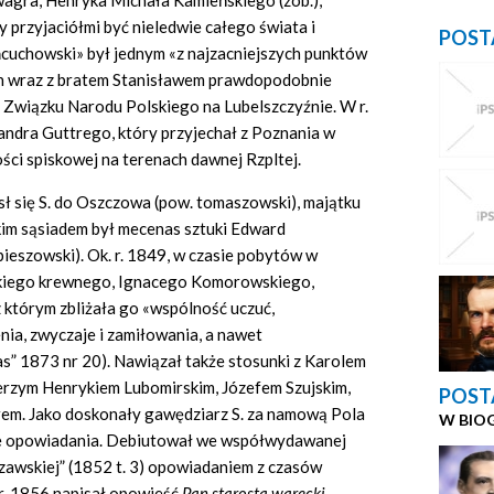
wagra, Henryka Michała Kamieńskiego (zob.),
by przyjaciółmi być nieledwie całego świata i
POST
cuchowski» był jednym «z najzacniejszych punktów
tych wraz z bratem Stanisławem prawdopodobnie
 Związku Narodu Polskiego na Lubelszczyźnie. W r.
ndra Guttrego, który przyjechał z Poznania w
ości spiskowej na terenach dawnej Rzpltej.
iósł się S. do Oszczowa (pow. tomaszowski), majątku
kim sąsiadem był mecenas sztuki Edward
eszowski). Ok. r. 1849, w czasie pobytów w
lekiego krewnego, Ignacego Komorowskiego,
z którym zbliżała go «wspólność uczuć,
a, zwyczaje i zamiłowania, a nawet
” 1873 nr 20). Nawiązał także stosunki z Karolem
erzym Henrykiem Lubomirskim, Józefem Szujskim,
POST
em. Jako doskonały gawędziarz S. za namową Pola
W BIO
swe opowiadania. Debiutował we współwydawanej
zawskiej” (1852 t. 3) opowiadaniem z czasów
 r. 1856 napisał opowieść
Pan starosta warecki
,