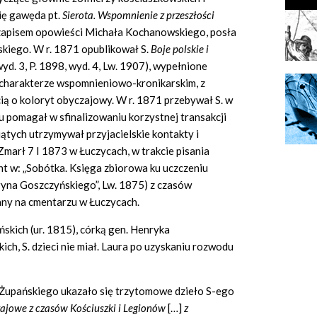
ię gawęda pt.
Sierota. Wspomnienie z przesz
ł
o
ś
ci
a zapisem opowieści Michała Kochanowskiego, posła
skiego. W r. 1871 opublikował S.
Boje polskie i
 wyd. 3, P. 1898, wyd. 4, Lw. 1907), wypełnione
o charakterze wspomnieniowo-kronikarskim, z
ą o koloryt obyczajowy. W r. 1871 przebywał S. w
u pomagał w sfinalizowaniu korzystnej transakcji
iątych utrzymywał przyjacielskie kontakty i
arł 7 I 1873 w Łuczycach, w trakcie pisania
t w: „Sobótka. Księga zbiorowa ku uczczeniu
ryna Goszczyńskiego”, Lw. 1875) z czasów
wany na cmentarzu w Łuczycach.
skich (ur. 1815), córką gen. Henryka
ch, S. dzieci nie miał. Laura po uzyskaniu rozwodu
Żupańskiego ukazało się trzytomowe dzieło S-ego
zajowe z czas
ó
w Ko
ś
ciuszki i Legion
ó
w
[…]
z