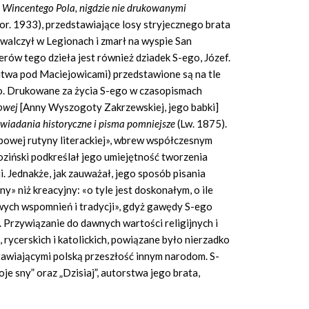
mi Wincentego Pola, nigdzie nie drukowanymi
 Tor. 1933), przedstawiające losy stryjecznego brata
 walczył w Legionach i zmarł na wyspie San
ów tego dzieła jest również dziadek S-ego, Józef.
bitwa pod Maciejowicami) przedstawione są na tle
. Drukowane za życia S-ego w czasopismach
owej
[Anny Wyszogoty Zakrzewskiej, jego babki]
wiadania historyczne i pisma pomniejsze
(Lw. 1875).
ypowej rutyny literackiej», wbrew współczesnym
ziński podkreślał jego umiejętność tworzenia
. Jednakże, jak zauważał, jego sposób pisania
y» niż kreacyjny: «o tyle jest doskonałym, o ile
wych wspomnień i tradycji», gdyż gawędy S-ego
 Przywiązanie do dawnych wartości religijnych i
 rycerskich i katolickich, powiązane było nierzadko
awiającymi polską przeszłość innym narodom. S-
je sny” oraz „Dzisiaj”, autorstwa jego brata,