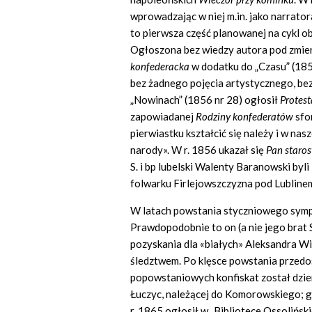
wprowadzając w niej m.in. jako narrato
to pierwsza część planowanej na cykl 
Ogłoszona bez wiedzy autora pod zmi
konfederacka
w dodatku do „Czasu” (185
bez żadnego pojęcia artystycznego, be
„Nowinach” (1856 nr 28) ogłosił
Protest
zapowiadanej
Rodziny konfederat
ó
w
sfo
pierwiastku kształcić się należy i w nasz
narody». W r. 1856 ukazał się
Pan staro
S. i bp lubelski Walenty Baranowski byli 
folwarku Firlejowszczyzna pod Lublinem
W latach powstania styczniowego sympa
Prawdopodobnie to on (a nie jego brat 
pozyskania dla «białych» Aleksandra W
śledztwem. Po klęsce powstania przedo
popowstaniowych konfiskat został dzier
Łuczyc, należącej do Komorowskiego; 
r. 1865 ogłosił w „Bibliotece Ossolińsk