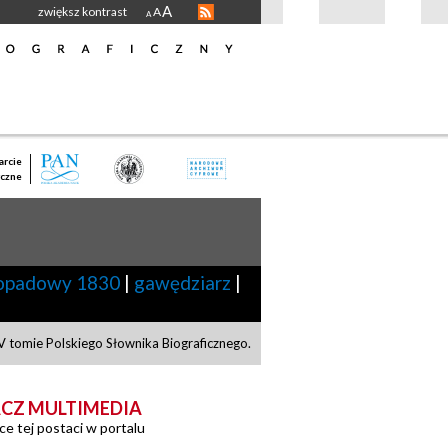
A
zwiększ kontrast
A
A
rcie
czne
topadowy 1830
|
gawędziarz
|
 tomie Polskiego Słownika Biograficznego.
CZ MULTIMEDIA
ce tej postaci w portalu