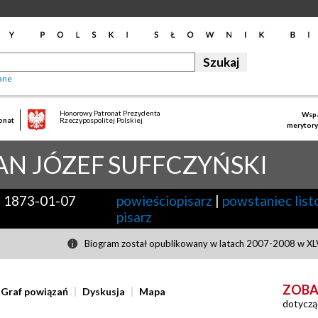
ane
Honorowy Patronat Prezydenta
Wspa
onat
Rzeczypospolitej Polskiej
merytory
AN JÓZEF
SUFFCZYŃSKI
-
1873-01-07
powieściopisarz
|
powstaniec lis
pisarz
Biogram został opublikowany w latach 2007-2008 w XLV
ZOBA
Graf powiązań
Dyskusja
Mapa
dotyczą