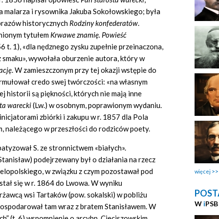
ra malarza i rysownika Jakuba Sokołowskiego; była
obrazów historycznych
Rodziny konfederat
ó
w
.
enionym tytułem
Krwawe znami
ę
. Powie
ść
6 t. 1), «dla nędznego zysku zupełnie przeinaczona,
z smaku», wywołała oburzenie autora, który w
acj
ę
. W zamieszczonym przy tej okazji wstępie do
rmułował credo swej twórczości: «na własnym
ej historii są piękności, których nie mają inne
sta warecki
(Lw.) w osobnym, poprawionym wydaniu.
inicjatorami zbiórki i zakupu w r. 1857 dla Pola
, należącego w przeszłości do rodziców poety.
tyzował S. ze stronnictwem «białych».
Stanisław) podejrzewany był o działania na rzecz
ielopolskiego, w związku z czym pozostawał pod
więcej
stał się w r. 1864 do Lwowa. W wyniku
POST
żawcą wsi Tartaków (pow. sokalski) w pobliżu
W
i
PSB
gospodarował tam wraz z bratem Stanisławem. W
ich” (t. 6) wspomnienie o arcybp. Cieciszowskim