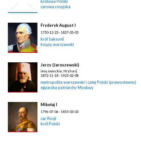
królowa Polski
carowa rosyjska
Fryderyk August I
1750-12-23 - 1827-05-05
król Saksonii
książę warszawski
Jerzy (Jaroszewski)
imię świeckie: Hryhorij
1872-11-18 - 1923-02-08
metropolita warszawski i całej Polski (prawosławny)
egzarcha patriarchy Moskwy
Mikołaj I
1796-07-06 - 1855-03-03
car Rosji
król Polski