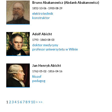
Bruno Abakanowicz (Abdank Abakanowicz)
1852-10-06 - 1900-08-29
elektrotechnik
konstruktor
Adolf Abicht
1793 - 1860-08-03
doktor medycyny
profesor uniwersytetu w Wilnie
Jan Henryk Abicht
1762-05-02 - 1816-04-16
filozof
pedagog
1
2
3
4
5
6
7
8
9
10
>
>>